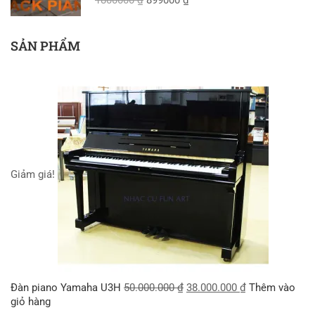
SẢN PHẨM
Giảm giá!
Đàn piano Yamaha U3H
50.000.000
₫
38.000.000
₫
Thêm vào
giỏ hàng