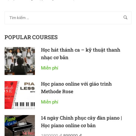
POPULAR COURSES
Học hát thánh ca – kỹ thuật thanh
nhạc cơ bản
Miễn phí
Học piano online với giáo trình
Methode Rose
Miễn phí
14 ngày Chinh phục cây đàn piano |
Học piano online cơ bản
1800000 ₫
899000 ₫