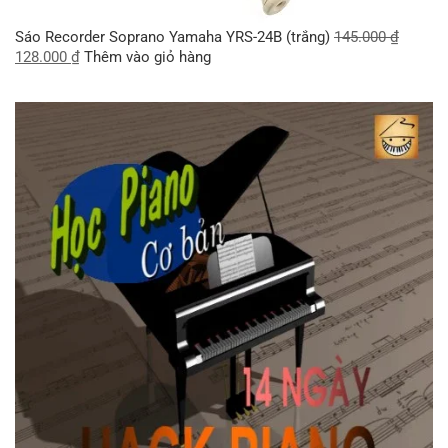
Sáo Recorder Soprano Yamaha YRS-24B (trắng)
145.000
₫
128.000
₫
Thêm vào giỏ hàng