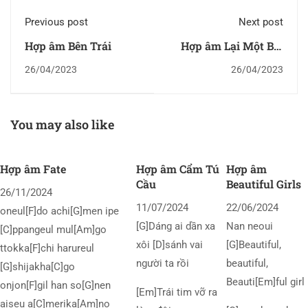
Previous post
Next post
Hợp âm Bên Trái
Hợp âm Lại Một Bài
Tình Ca Nữa
26/04/2023
26/04/2023
You may also like
Hợp âm Fate
Hợp âm Cẩm Tú
Hợp âm
Cầu
Beautiful Girls
26/11/2024
11/07/2024
22/06/2024
oneul[F]do achi[G]men ipe
[G]Dáng ai dần xa
Nan neoui
[C]ppangeul mul[Am]go
xôi [D]sánh vai
[G]Beautiful,
ttokka[F]chi harureul
người ta rồi
beautiful,
[G]shijakha[C]go
Beauti[Em]ful girl
onjon[F]gil han so[G]nen
[Em]Trái tim vỡ ra
aiseu a[C]merika[Am]no