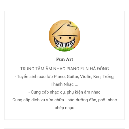
Fun Art
TRUNG TÂM ÂM NHẠC PIANO FUN HÀ ĐÔNG
- Tuyển sinh các lớp Piano, Guitar, Violin, Kèn, Trống,
Thanh Nhạc ...
- Cung cấp nhạc cụ, phụ kiện âm nhạc
- Cung cấp dịch vụ sửa chữa - bảo dưỡng đàn, phối nhạc -
chép nhạc