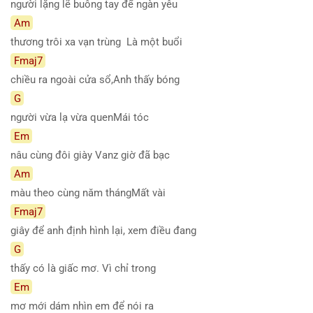
người lặng lẽ buông tay để ngàn yêu
Am
thương trôi xa vạn trùng Là một buổi
Fmaj7
chiều ra ngoài cửa sổ,Anh thấy bóng
G
người vừa lạ vừa quenMái tóc
Em
nâu cùng đôi giày Vanz giờ đã bạc
Am
màu theo cùng năm thángMất vài
Fmaj7
giây để anh định hình lại, xem điều đang
G
thấy có là giấc mơ. Vì chỉ trong
Em
mơ mới dám nhìn em để nói ra