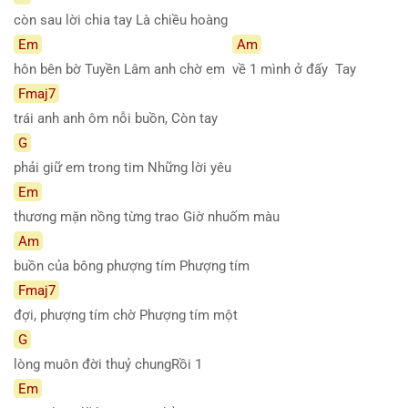
còn sau lời chia tay Là chiều hoàng
Em
Am
hôn bên bờ Tuyền Lâm anh chờ em
về 1 mình ở đấy Tay
Fmaj7
trái anh anh ôm nỗi buồn, Còn tay
G
phải giữ em trong tim Những lời yêu
Em
thương mặn nồng từng trao Giờ nhuốm màu
Am
buồn của bông phượng tím Phượng tím
Fmaj7
đợi, phượng tím chờ Phượng tím một
G
lòng muôn đời thuỷ chungRồi 1
Em