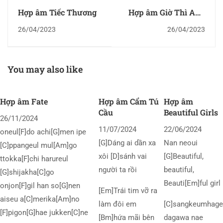
Hợp âm Tiếc Thương
Hợp âm Giờ Thì Anh
Đã Biết
26/04/2023
26/04/2023
You may also like
Hợp âm Fate
Hợp âm Cẩm Tú
Hợp âm
Cầu
Beautiful Girls
26/11/2024
11/07/2024
22/06/2024
oneul[F]do achi[G]men ipe
[G]Dáng ai dần xa
Nan neoui
[C]ppangeul mul[Am]go
xôi [D]sánh vai
[G]Beautiful,
ttokka[F]chi harureul
người ta rồi
beautiful,
[G]shijakha[C]go
Beauti[Em]ful girl
onjon[F]gil han so[G]nen
[Em]Trái tim vỡ ra
aiseu a[C]merika[Am]no
làm đôi em
[C]sangkeumhage
[F]pigon[G]hae jukken[C]ne
[Bm]hứa mãi bên
dagawa nae