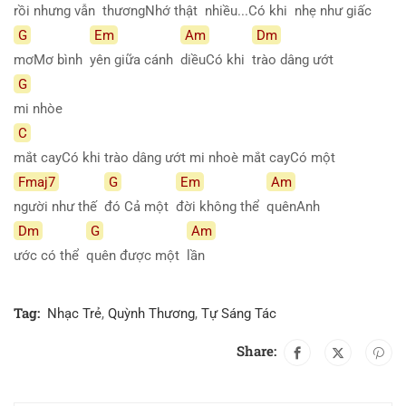
rồi nhưng vẫn
thươngNhớ thật
nhiều...Có khi
nhẹ như giấc
G
Em
Am
Dm
mơMơ bình
yên giữa cánh
diềuCó khi
trào dâng ướt
G
mi nhòe
C
mắt cayCó khi trào dâng ướt mi nhoè mắt cayCó một
Fmaj7
G
Em
Am
người như thế
đó Cả một
đời không thể
quênAnh
Dm
G
Am
ước có thể
quên được một
lần
Tag:
Nhạc Trẻ
,
Quỳnh Thương
,
Tự Sáng Tác
Share: