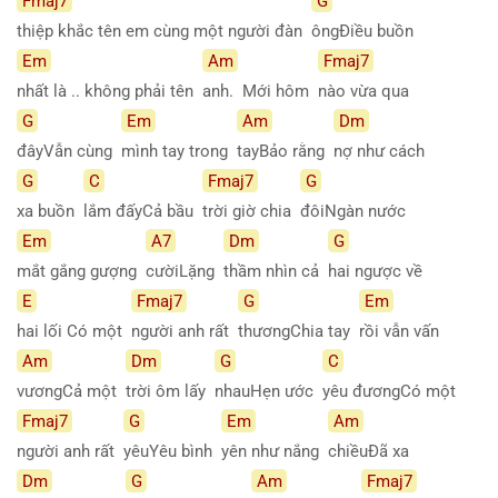
Fmaj7
G
thiệp khắc tên em cùng một người đàn
ôngĐiều buồn
Em
Am
Fmaj7
nhất là .. không phải tên
anh. Mới hôm
nào vừa qua
G
Em
Am
Dm
đâyVẫn cùng
mình tay trong
tayBảo rằng
nợ như cách
G
C
Fmaj7
G
xa buồn
lắm đấyCả bầu
trời giờ chia
đôiNgàn nước
Em
A7
Dm
G
mắt gắng gượng
cườiLặng
thầm nhìn cả
hai ngược về
E
Fmaj7
G
Em
hai lối Có một
người anh rất
thươngChia tay
rồi vẫn vấn
Am
Dm
G
C
vươngCả một
trời ôm lấy
nhauHẹn ước
yêu đươngCó một
Fmaj7
G
Em
Am
người anh rất
yêuYêu bình
yên như nắng
chiềuĐã xa
Dm
G
Am
Fmaj7