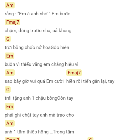
Am
rằng : “Em à anh nhớ ” Em bước
Fmaj7
chậm, đứng trước nhà, cả khung
G
trời bỗng chốc nở hoaGóc hiên
Em
buồn vì thiếu vắng em chẳng hiểu vì
Am
Fmaj7
sao bây giờ vui quá Em cười
hiền rồi tiến gần lại, tay
G
trái tặng anh 1 chậu bôngCòn tay
Em
phải ghì chặt tay anh mà trao cho
Am
anh 1 tấm thiệp hồng …Trong tấm