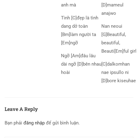
anh mà
[D]mameul
anajwo
Tình [C]đẹp là tình
dang dở toàn
Nan neoui
[Bm]làm người ta
[G]Beautiful,
[Em]ngỡ
beautiful,
Beauti[Em]ful girl
Ngỡ [Am]đâu lâu
dài ngỡ [D]bên nhau
[C]dalkomhan
hoài
nae ipsullo ni
[D]bore kiseuhae
Leave A Reply
Bạn phải
đăng nhập
để gửi bình luận.