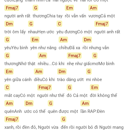
Fmaj7
G
Em
Am
người anh rất
thươngChia tay
rồi vẫn vấn
vươngCả một
Dm
G
C
Fmaj7
trời ôm lấy
nhauHẹn ước
yêu đươngCó một
người anh rất
G
Em
Am
Dm
yêuYêu bình
yên như nắng
chiềuĐã xa
rồi nhưng vẫn
G
Am
Fmaj7
G
thươngNhớ thật
nhiều...Có khi
nhẹ như giấc
mơMơ bình
Em
Am
Dm
G
yên giữa cánh
diềuCó khi
trào dâng ướt
mi nhòe
C
Fmaj7
G
Em
mắt cayCó một
người như thế
đó Cả một
đời không thể
Am
Dm
G
Am
quênAnh
ước có thể
quên được một
lần RAP:Đèn
Fmaj7
G
xanh, rồi đèn đỏ, Người vừa
đến rồi người bỏ đi Người mang