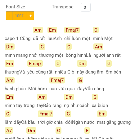
Font Size
Transpose
-
100%
+
Am
Em
Fmaj7
C
capo 1 Cũng
đã rất
lâuAnh
chỉ luôn một
mình Một
Dm
G
C
Am
mình mang nhớ
thương một
bóng hìnhLà
người anh rất
Em
Fmaj7
C
Dm
G
thươngVà
yêu cũng rất
nhiều Giờ
này đang ấm
êm bên
Am
Fmaj7
G
hạnh phúc Mới hôm
nào vừa qua
đâyVẫn cùng
Em
Am
Dm
G
mình tay trong
tayBảo rằng
nợ như cách
xa buồn
C
Fmaj7
G
Em
lắm đấyCả bầu
trời giờ chia
đôiNgàn nước
mắt gắng gượng
A7
Dm
G
E
cườiLặng
thầm nhìn cả
hai ngược về
hai lối Có một