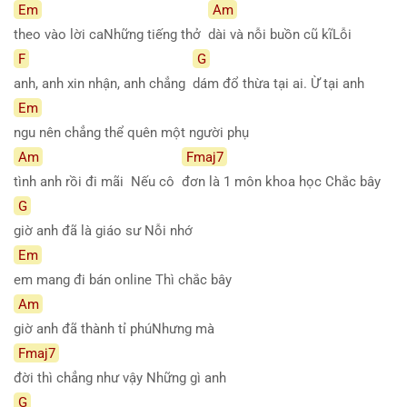
Em
Am
theo vào lời caNhững tiếng thở
dài và nỗi buồn cũ kĩLỗi
F
G
anh, anh xin nhận, anh chẳng
dám đổ thừa tại ai. Ừ tại anh
Em
ngu nên chẳng thể quên một người phụ
Am
Fmaj7
tình anh rồi đi mãi Nếu cô
đơn là 1 môn khoa học Chắc bây
G
giờ anh đã là giáo sư Nỗi nhớ
Em
em mang đi bán online Thì chắc bây
Am
giờ anh đã thành tỉ phúNhưng mà
Fmaj7
đời thì chẳng như vậy Những gì anh
G