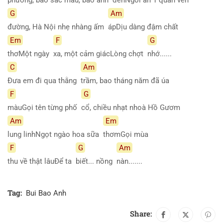
G
Am
đường, Hà Nội nhẹ nhàng ấm
ápDịu dàng đậm chất
Em
F
G
thơMột ngày
xa, một cảm giácLòng chợt
nhớ......
C
Am
Đưa em đi qua thằng
trầm, bao tháng năm đã úa
F
G
màuGọi tên từng phố
cổ, chiều nhạt nhoà Hồ Gươm
Am
Em
lung linhNgọt ngào hoa sữa
thơmGọi mùa
F
G
Am
thu về thật lâuĐể ta
biết... nồng
nàn.......
Tag:
Bui Bao Anh
Share: