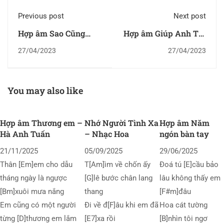
Previous post
Next post
Hợp âm Sao Cũng
Hợp âm Giúp Anh Trả
Được
Lời Những Câu Hỏi
27/04/2023
27/04/2023
(Giúp Em Trả Lời
Những Câu Hỏi)
You may also like
Hợp âm Thương em –
Nhớ Người Tình Xa
Hợp âm Năm
Hà Anh Tuấn
– Nhạc Hoa
ngón bàn tay
21/11/2025
05/09/2025
29/06/2025
Thân [Em]em cho dẫu
T[Am]ìm về chốn ấy
Đoá tú [E]cầu bảo
tháng ngày là ngược
[G]lê bước chân lang
lâu không thấy em
[Bm]xuôi mưa nắng
thang
[F#m]đâu
Em cũng có một người
Đi về đ[F]âu khi em đã
Hoa cát tường
từng [D]thương em lắm
[E7]xa rồi
[B]nhìn tôi ngơ