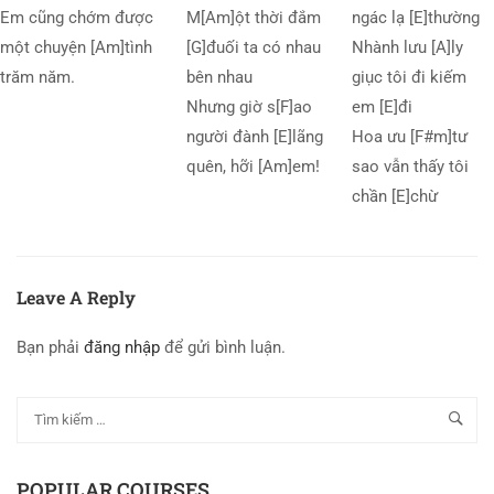
Em cũng chớm được
M[Am]ột thời đắm
ngác lạ [E]thường
một chuyện [Am]tình
[G]đuối ta có nhau
Nhành lưu [A]ly
trăm năm.
bên nhau
giục tôi đi kiếm
Nhưng giờ s[F]ao
em [E]đi
người đành [E]lãng
Hoa ưu [F#m]tư
quên, hỡi [Am]em!
sao vẫn thấy tôi
chần [E]chừ
Leave A Reply
Bạn phải
đăng nhập
để gửi bình luận.
POPULAR COURSES