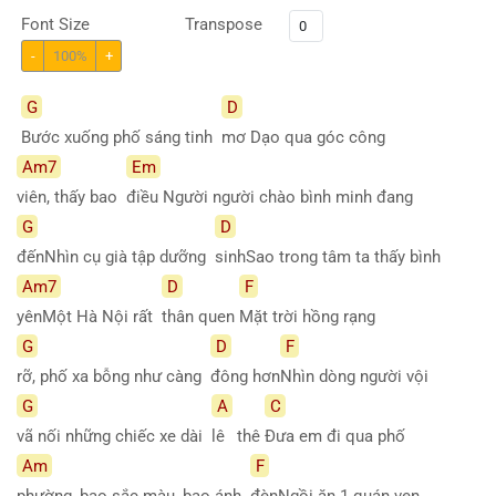
Font Size
Transpose
-
100%
+
G
D
Bước xuống phố sáng tinh
mơ Dạo qua góc công
Am7
Em
viên, thấy bao
điều Người người chào bình minh đang
G
D
đếnNhìn cụ già tập dưỡng
sinhSao trong tâm ta thấy bình
Am7
D
F
yênMột Hà Nội rất
thân
quen
Mặt trời hồng rạng
G
D
F
rỡ, phố xa bỗng như càng
đông
hơn
Nhìn dòng người vội
G
A
C
vã nối những chiếc xe dài
lê
thê
Đưa em đi qua phố
Am
F
phường, bao sắc màu, bao ánh
đènNgồi ăn 1 quán ven