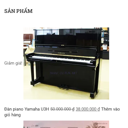
SẢN PHẨM
Giảm giá!
Đàn piano Yamaha U3H
50.000.000
₫
38.000.000
₫
Thêm vào
giỏ hàng