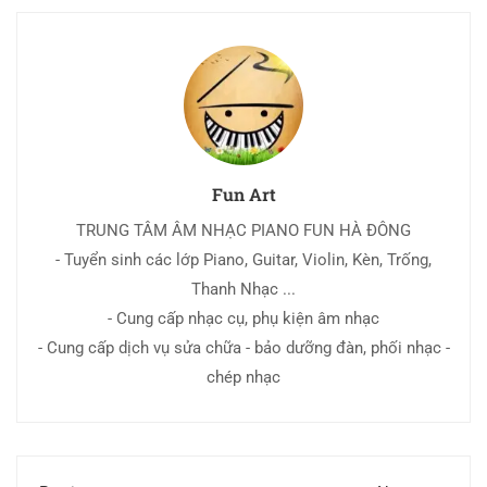
Fun Art
TRUNG TÂM ÂM NHẠC PIANO FUN HÀ ĐÔNG
- Tuyển sinh các lớp Piano, Guitar, Violin, Kèn, Trống,
Thanh Nhạc ...
- Cung cấp nhạc cụ, phụ kiện âm nhạc
- Cung cấp dịch vụ sửa chữa - bảo dưỡng đàn, phối nhạc -
chép nhạc