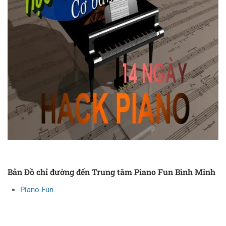
Bản Đồ chỉ đường đến Trung tâm Piano Fun Bình Minh
Piano Fun