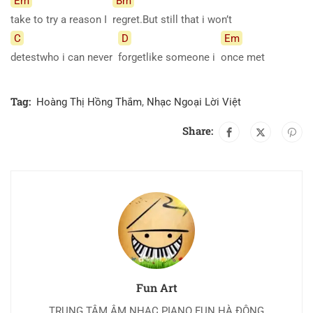
Em
Bm
take to try a reason I
regret.But still that i won’t
C
D
Em
detestwho i can never
forgetlike someone i
once
met
Tag:
Hoàng Thị Hồng Thắm
,
Nhạc Ngoại Lời Việt
Share:
Fun Art
TRUNG TÂM ÂM NHẠC PIANO FUN HÀ ĐÔNG