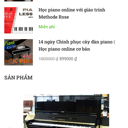
Học piano online với giáo trình
Methode Rose
Miễn phí
14 ngày Chinh phục cây đàn piano |
Học piano online cơ bản
1800000 ₫
899000 ₫
SẢN PHẨM