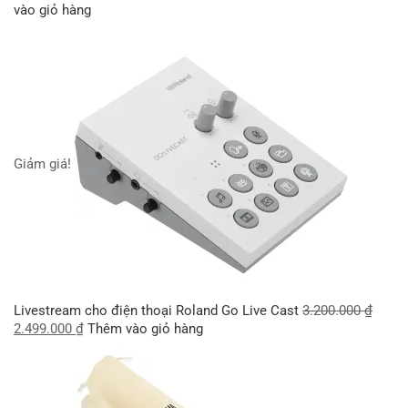
vào giỏ hàng
Giảm giá!
Livestream cho điện thoại Roland Go Live Cast
3.200.000
₫
2.499.000
₫
Thêm vào giỏ hàng