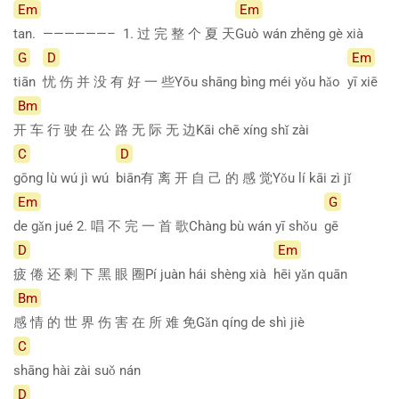
Em
Em
tan. ——————– 1. 过 完 整 个 夏 天
Guò wán zhěng gè xià
G
D
Em
tiān
忧 伤 并 没 有 好 一 些Yōu shāng bìng méi yǒu hǎo
yī xiē
Bm
开 车 行 驶 在 公 路 无 际 无 边Kāi chē xíng shǐ zài
C
D
gōng lù wú jì wú
biān有 离 开 自 己 的 感 觉Yǒu lí kāi zì jǐ
Em
G
de gǎn jué 2. 唱 不 完 一 首 歌Chàng bù wán yī shǒu
gē
D
Em
疲 倦 还 剩 下 黑 眼 圈Pí juàn hái shèng xià
hēi yǎn quān
Bm
感 情 的 世 界 伤 害 在 所 难 免Gǎn qíng de shì jiè
C
shāng hài zài suǒ nán
D