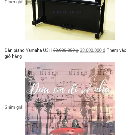
Giảm giá!
Đàn piano Yamaha U3H
50.000.000
₫
38.000.000
₫
Thêm vào
giỏ hàng
Giảm giá!