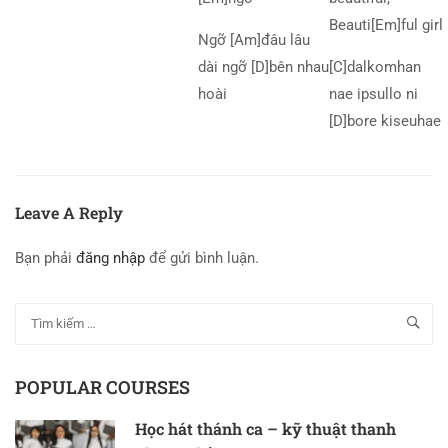
Beauti[Em]ful girl
Ngỡ [Am]đâu lâu
dài ngỡ [D]bên nhau
[C]dalkomhan
hoài
nae ipsullo ni
[D]bore kiseuhae
Leave A Reply
Bạn phải
đăng nhập
để gửi bình luận.
POPULAR COURSES
Học hát thánh ca – kỹ thuật thanh