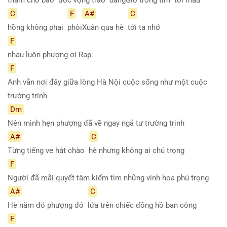
C
F
A#
C
hồng không phai
phôi
Xuân qua hè
tới ta nhớ
F
nhau luôn phượng ơi Rap:
F
Anh vẫn nơi đây giữa lòng Hà Nội cuộc sống như một cuộc
trường trinh
Dm
Nên mình hẹn phượng đã về ngay ngã tư trường trinh
A#
C
Từng tiếng ve hát chào
hè nhưng không ai chú trọng
F
Người đã mãi quyết tâm kiếm tìm những vinh hoa phú trọng
A#
C
Hè năm đó phượng đỏ
lửa trên chiếc đồng hồ ban công
F