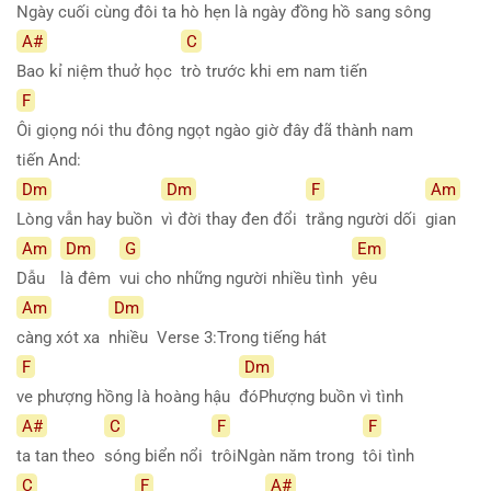
Ngày cuối cùng đôi ta hò hẹn là ngày đồng hồ sang sông
A#
C
Bao kỉ niệm thuở học
trò trước khi em nam tiến
F
Ôi giọng nói thu đông ngọt ngào giờ đây đã thành nam
tiến And:
Dm
Dm
F
Am
Lòng vẫn hay buồn
vì đời thay đen đổi
trắng người dối
gian
Am
Dm
G
Em
Dẫu
là đêm
vui cho những người nhiều tình
yêu
Am
Dm
càng xót xa
nhiều Verse 3:Trong tiếng hát
F
Dm
ve phượng hồng là hoàng hậu
đóPhượng buồn vì tình
A#
C
F
F
ta tan theo
sóng biển nổi
trôiNgàn năm trong
tôi tình
C
F
A#