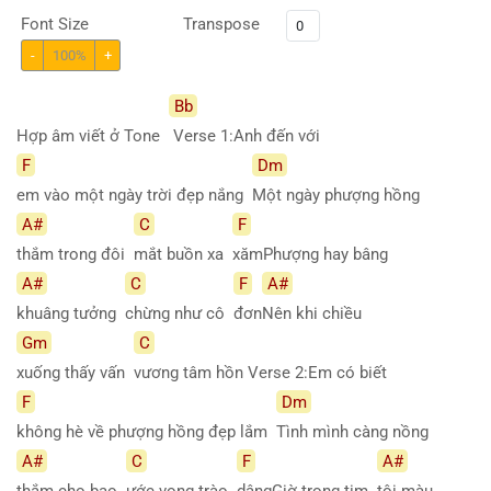
Font Size
Transpose
-
100%
+
Bb
Hợp âm viết ở Tone
Verse 1:Anh đến với
F
Dm
em vào một ngày trời đẹp nắng
Một ngày phượng hồng
A#
C
F
thắm trong đôi
mắt buồn xa
xămPhượng hay bâng
A#
C
F
A#
khuâng tưởng
chừng như cô
đơn
Nên khi chiều
Gm
C
xuống thấy vấn
vương tâm hồn Verse 2:Em có biết
F
Dm
không hè về phượng hồng đẹp lắm
Tình mình càng nồng
A#
C
F
A#
thắm cho bao
ước vọng trào
dângGiờ trong tim
tôi màu