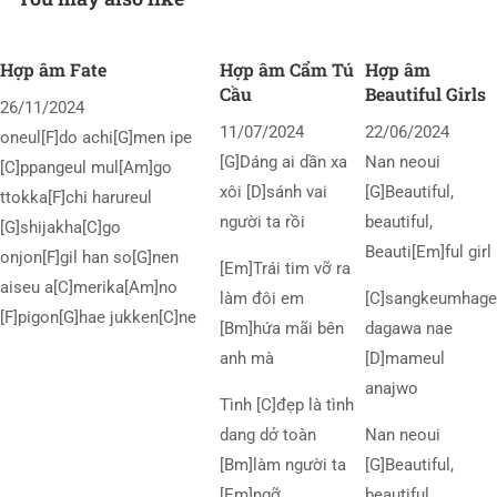
Hợp âm Fate
Hợp âm Cẩm Tú
Hợp âm
Cầu
Beautiful Girls
26/11/2024
11/07/2024
22/06/2024
oneul[F]do achi[G]men ipe
[G]Dáng ai dần xa
Nan neoui
[C]ppangeul mul[Am]go
xôi [D]sánh vai
[G]Beautiful,
ttokka[F]chi harureul
người ta rồi
beautiful,
[G]shijakha[C]go
Beauti[Em]ful girl
onjon[F]gil han so[G]nen
[Em]Trái tim vỡ ra
aiseu a[C]merika[Am]no
làm đôi em
[C]sangkeumhage
[F]pigon[G]hae jukken[C]ne
[Bm]hứa mãi bên
dagawa nae
anh mà
[D]mameul
anajwo
Tình [C]đẹp là tình
dang dở toàn
Nan neoui
[Bm]làm người ta
[G]Beautiful,
[Em]ngỡ
beautiful,