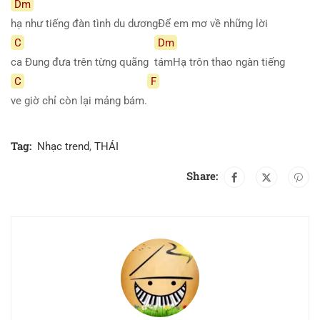
Dm
hạ như tiếng đàn tình du dươngĐể em mơ về những lời
C
Dm
ca Đung đưa trên từng quãng
támHạ trôn thao ngàn tiếng
C
F
ve giờ chỉ còn lại mảng bám.
Tag:
Nhạc trend
,
THÁI
Share: