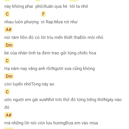
này không phai
phôiXuân qua hè
tới ta nhớ
C
F
nhau luôn phượng
ơi Rap:Mưa rơi như
A#
nói tâm hồn đó có lời trìu mến thiết thaĐôi môi nhỏ
Dm
bé của nhân tình ta đem trao gửi từng chiếc hoa
C
Hạ năm nay vắng anh rồiNgười xưa cũng không
Dm
còn luyến nhớTòng này ao
C
ước người em gái xưaNhớ trời thở đó từng tiếng thởNgày nào
đó
A#
mà những lời nói còn lưu hươngĐưa em vào mùa