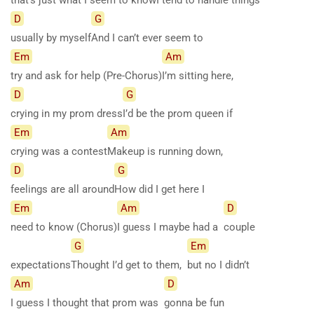
D
G
usually by myself
And I can’t ever seem to
Em
Am
try and ask for help (Pre-Chorus)
I’m sitting here,
D
G
crying in my prom dress
I’d be the prom queen if
Em
Am
crying was a contest
Makeup is running down,
D
G
feelings are all around
How did I get here I
Em
Am
D
need to know (Chorus)
I guess I maybe had a
couple
G
Em
expectations
Thought I’d get to them,
but no I didn’t
Am
D
I guess I thought that prom was
gonna be fun