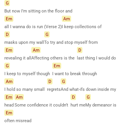
G
But now I’m sitting on the floor and
Em
Am
all I wanna do is run (Verse 2)
I keep collections of
D
G
masks upon my wall
To try and stop myself from
Em
Am
D
revealing it all
Affecting others is the
last thing I would do
G
Em
I keep to myself though
I want to break through
Am
D
G
I hold so many small
regrets
And what-ifs down inside my
Em
Am
D
G
head
Some confidence it couldn’t
hurt
me
My demeanor is
Em
often
misread