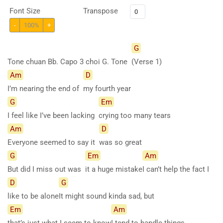
Font Size
Transpose
-
100%
+
G
Tone chuan Bb. Capo 3 choi G. Tone
(Verse
1)
Am
D
I’m nearing the end of
my fourth year
G
Em
I feel like I’ve been lacking
crying too many tears
Am
D
Everyone seemed to say it
was so great
G
Em
Am
But did I miss out was
it a huge mistake
I can’t help the fact I
D
G
like to be alone
It might sound kinda sad, but
Em
Am
that’s just what I seem to know
I tend to handle things