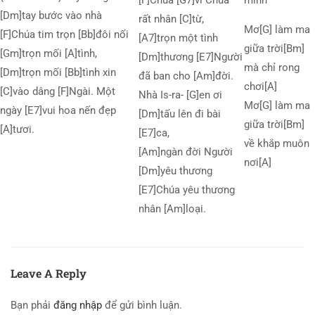
[F]Chúa [G7]vì Chúa
mình
[Dm]tay bước vào nhà
rất nhân [C]từ,
Mơ[G] làm ma
[F]Chúa tim trọn [Bb]đôi nối
[A7]trọn một tình
giữa trời[Bm]
[Gm]trọn mối [A]tình,
[Dm]thương [E7]Người
mà chỉ rong
[Dm]trọn mối [Bb]tình xin
đã ban cho [Am]đời.
chơi[A]
[C]vào dâng [F]Ngài. Một
Nhà Is-ra- [G]en ơi
Mơ[G] làm ma
ngày [E7]vui hoa nến đẹp
[Dm]tấu lên đi bài
giữa trời[Bm]
[A]tươi.
[E7]ca,
về khắp muôn
[Am]ngàn đời Người
nơi[A]
[Dm]yêu thương
[E7]Chúa yêu thương
nhân [Am]loại.
Leave A Reply
Bạn phải
đăng nhập
để gửi bình luận.