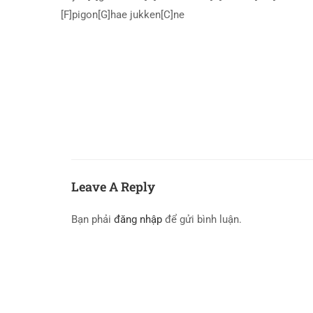
[F]pigon[G]hae jukken[C]ne
Leave A Reply
Bạn phải
đăng nhập
để gửi bình luận.