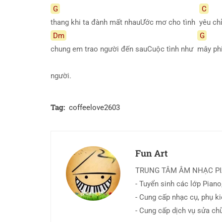
G
C
thang khi ta đành mất nhauƯớc mơ cho tình
yêu ch
Dm
G
chung em trao người đến sauCuộc tình như
mây ph
người.
Tag:
coffeelove2603
Fun Art
TRUNG TÂM ÂM NHẠC P
- Tuyển sinh các lớp Piano,
- Cung cấp nhạc cụ, phụ k
- Cung cấp dịch vụ sửa ch