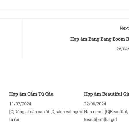
Next
Hợp âm Bang Bang Boom 
26/04
Hợp âm Cẩm Tú Cầu
Hợp âm Beautiful Gi
11/07/2024
22/06/2024
[G]Dáng ai dần xa xôi [D]sánh vai người
Nan neoui [G]Beautiful, 
ta rồi
Beauti[Em]ful girl