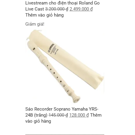
Livestream cho điện thoại Roland Go
Live Cast
3.200.000
₫
2.499.000
₫
Thêm vào giỏ hàng
Giảm giá!
Sáo Recorder Soprano Yamaha YRS-
24B (trắng)
145.000
₫
128.000
₫
Thêm
vào giỏ hàng