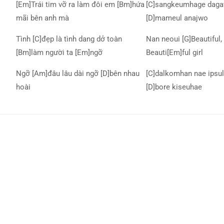
[Em]Trái tim vỡ ra làm đôi em [Bm]hứa
[C]sangkeumhage daga
mãi bên anh mà
[D]mameul anajwo
Tình [C]đẹp là tình dang dở toàn
Nan neoui [G]Beautiful, 
[Bm]làm người ta [Em]ngỡ
Beauti[Em]ful girl
Ngỡ [Am]đâu lâu dài ngỡ [D]bên nhau
[C]dalkomhan nae ipsul
hoài
[D]bore kiseuhae