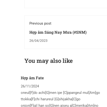
Previous post
Hợp âm Sáng Nay Mưa (#SNM)
26/04/2023
You may also like
Hợp âm Fate
26/11/2024
oneul[F]do achi[G]men ipe [C]ppangeul mul[Am]go
ttokka[F]chi harureul [G]shijakha[C]go
onjon[F]gil han so[G]nen aiseu a[C]merika[Am]no