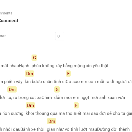
mments
Comment
ose
G
ta mất nhauHạnh
phúc không xây bằng mộng xin yêu thật
Dm
F
ồn phiền vây
kín bước chân tình si
Cớ sao em còn mãi ra đi người ơ
Dm
G
 đời
ta, ru trong xót xaChìm
đắm môi em ngọt mời ánh xuân vừa
Dm
F
tựa hồn sương
khói thoáng qua mà thôi
Biết mai sau đời sẽ cho ta g
Dm
h nhói đauBánh xe thời
gian như vô tình lướt mauĐường đời thênh