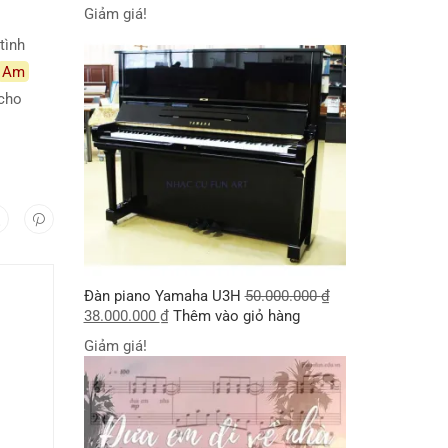
Giảm giá!
 tình
Am
cho
Đàn piano Yamaha U3H
50.000.000
₫
38.000.000
₫
Thêm vào giỏ hàng
Giảm giá!