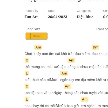
Posted by
Date
Categories
Co
Fun Art
26/04/2023
Điệu Blue
0 
Font Size
Transp
-
100%
+
Am
Dm
Chợt
thấy con tim dại khờ trót đau niềm
đau khi 
C
Am
thà mong chi mãi xaCuộc
sống ai chưa một lần bu
E
Am
biết thuở nào ơiMười
ngón tay em dịu mềm khẽ ru
C
Am
tan dệt bao vỡ tanNgày
tháng bên nhau tuyệt vời 
E
Am
nhau hay rời xa mãiĐK:Có bao giờ
em nghe tim mìn