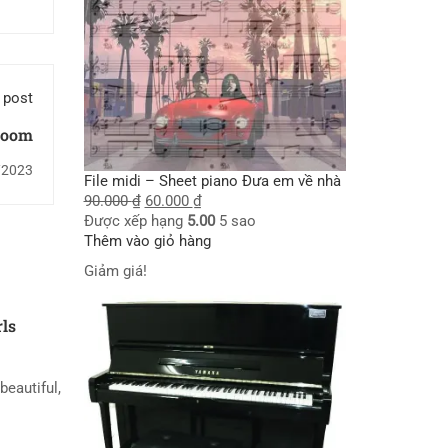
 post
Boom
/2023
File midi – Sheet piano Đưa em về nhà
90.000
₫
60.000
₫
Được xếp hạng
5.00
5 sao
Thêm vào giỏ hàng
Giảm giá!
rls
beautiful,