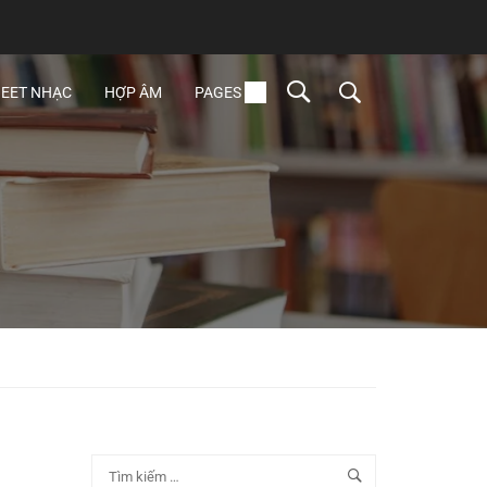
EET NHẠC
HỢP ÂM
PAGES