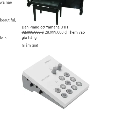
wa nae
beautiful,
Đàn Piano cơ Yamaha U1H
32.000.000
₫
28.999.000
₫
Thêm vào
giỏ hàng
lo ni
Giảm giá!