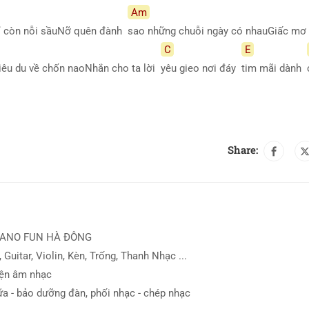
Am
ỉ còn nỗi sầuNỡ quên đành
sao những chuỗi ngày có nhauGiấc mơ
C
E
iêu du về chốn naoNhắn cho ta lời
yêu gieo nơi đáy
tim mãi dành
Share:
IANO FUN HÀ ĐÔNG
 Guitar, Violin, Kèn, Trống, Thanh Nhạc ...
iện âm nhạc
ữa - bảo dưỡng đàn, phối nhạc - chép nhạc