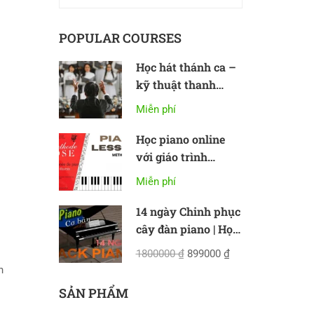
POPULAR COURSES
Học hát thánh ca –
kỹ thuật thanh
nhạc cơ bản
Miễn phí
Học piano online
với giáo trình
Methode Rose
Miễn phí
i
14 ngày Chinh phục
cây đàn piano | Học
piano online cơ bản
1800000 ₫
899000 ₫
ần
SẢN PHẨM