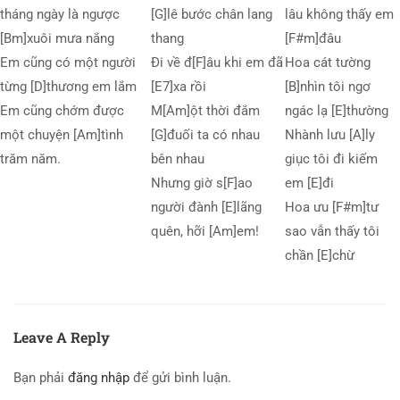
tháng ngày là ngược
[G]lê bước chân lang
lâu không thấy em
[Bm]xuôi mưa nắng
thang
[F#m]đâu
Em cũng có một người
Đi về đ[F]âu khi em đã
Hoa cát tường
từng [D]thương em lắm
[E7]xa rồi
[B]nhìn tôi ngơ
Em cũng chớm được
M[Am]ột thời đắm
ngác lạ [E]thường
một chuyện [Am]tình
[G]đuối ta có nhau
Nhành lưu [A]ly
trăm năm.
bên nhau
giục tôi đi kiếm
Nhưng giờ s[F]ao
em [E]đi
người đành [E]lãng
Hoa ưu [F#m]tư
quên, hỡi [Am]em!
sao vẫn thấy tôi
chần [E]chừ
Leave A Reply
Bạn phải
đăng nhập
để gửi bình luận.