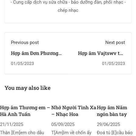
- Cung cấp dịch vụ sửa chữa - bảo dưỡng đàn, phối nhạc -
chép nhạc
Previous post
Next post
Hợp âm Đơn Phương
Hợp âm Vajtswv tus
Có Buồn Không?
Ntsuj plig dawb huv
01/05/2023
01/05/2023
You may also like
Hợp âm Thương em –
Nhớ Người Tình Xa
Hợp âm Năm
Hà Anh Tuấn
– Nhạc Hoa
ngón bàn tay
21/11/2025
05/09/2025
29/06/2025
Thân [Em]em cho dẫu
T[Am]ìm về chốn ấy
Đoá tú [E]cầu bảo