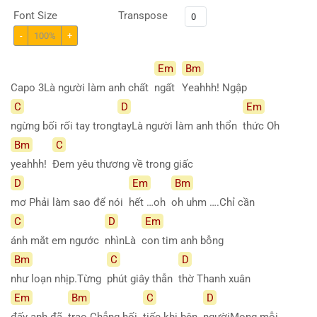
Font Size
Transpose
-
100%
+
Em
Bm
Capo 3Là người làm anh chất
ngất
Yeahhh! Ngập
C
D
Em
ngừng bối rối tay trong
tayLà người làm anh thổn
thức Oh
Bm
C
yeahhh!
Đem yêu thương về trong giấc
D
Em
Bm
mơ Phải làm sao để nói
hết …oh
oh uhm ….Chỉ cần
C
D
Em
ánh mắt em ngước
nhìnLà
con tim anh bỗng
Bm
C
D
như loạn nhịp.Từng
phút giây thẫn
thờ Thanh xuân
Em
Bm
C
D
đấy anh đã
trao.Chẳng hối
tiếc khi bên
ngườiMong mỗi