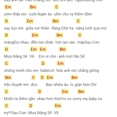
Em
Bm
C
sớm thấy em
cười.Ngàn âu
yếm cho ta thêm đắm
D
Em
Bm
C
say Gọi em
giữa nơi thiên
đàng.Chờ tia
nắng lướt qua mơ
D
Em
Bm
C
màngDìu nhau
đến nơi chân
trời tan vào
mâySau Cơn
D
Em
Em
Bm
Mưa Nắng Sẽ
Về
Em ơi cho
anh một lần.Sẽ
C
D
Em
chứng minh cho em
babeLời
hứa anh nói chẳng giống
Bm
C
D
Em
Bm
tiểu thuyết em
đọc
Bao nhiêu âu
lo giận hờn.Chỉ
C
D
Em
Bm
khiến ta thêm gần
nhau hơn thôi
I’m so so
rry my baby so
C
D
Em
rry!!!Sau Cơn
Mưa Nắng Sẽ
Về