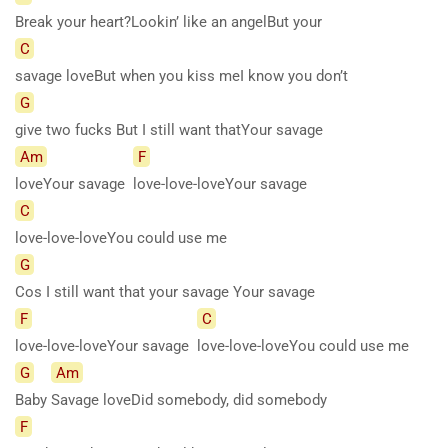
Break your heart?Lookin’ like an angelBut your
C
savage loveBut when you kiss meI know you don’t
G
give two fucks But I still want thatYour savage
Am
F
loveYour savage
love-love-loveYour savage
C
love-love-loveYou could use me
G
Cos I still want that your savage Your savage
F
C
love-love-loveYour savage
love-love-loveYou could use me
G
Am
Baby
Savage loveDid somebody, did somebody
F