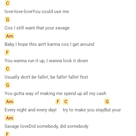
C
love-love-loveYou could use me
G
Cos I still want that your savage
Am
Baby I hope this ain’t karma cos I get around
F
You wanna run it up, I wanna lock it down
C
Usually don’t be fallin’, be fallin’ fallin’ first
G
You gotta way of making me spend up all my cash
Am
F
C
G
Every night and every day
I
try to make you stay
But
your
Am
Savage loveDid somebody, did somebody
F