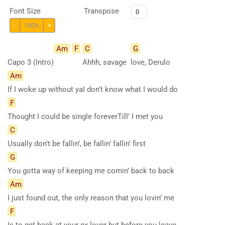
Font Size
Transpose
-
100%
+
Am
F
C
G
Capo 3 (Intro)
Ahhh, savage
love,
Derulo
Am
If I woke up without yaI don’t know what I would do
F
Thought I could be single foreverTill’ I met you
C
Usually don’t be fallin’, be fallin’ fallin’ first
G
You gotta way of keeping me comin’ back to back
Am
I just found out, the only reason that you lovin’ me
F
Is to get back at your ex lover but before you leave