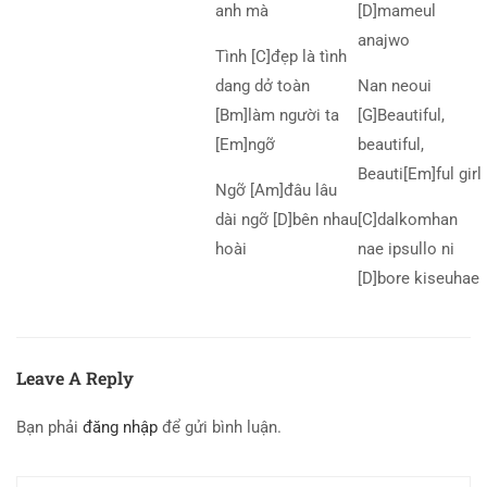
anh mà
[D]mameul
anajwo
Tình [C]đẹp là tình
dang dở toàn
Nan neoui
[Bm]làm người ta
[G]Beautiful,
[Em]ngỡ
beautiful,
Beauti[Em]ful girl
Ngỡ [Am]đâu lâu
dài ngỡ [D]bên nhau
[C]dalkomhan
hoài
nae ipsullo ni
[D]bore kiseuhae
Leave A Reply
Bạn phải
đăng nhập
để gửi bình luận.