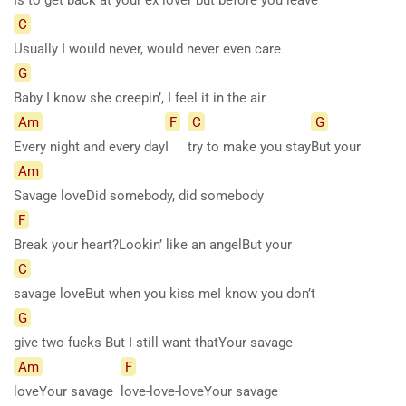
C
Usually I would never, would never even care
G
Baby I know she creepin’, I feel it in the air
Am
F
C
G
Every night and every day
I
try to make you stay
But
your
Am
Savage loveDid somebody, did somebody
F
Break your heart?Lookin’ like an angelBut your
C
savage loveBut when you kiss meI know you don’t
G
give two fucks But I still want thatYour savage
Am
F
loveYour savage
love-love-loveYour savage