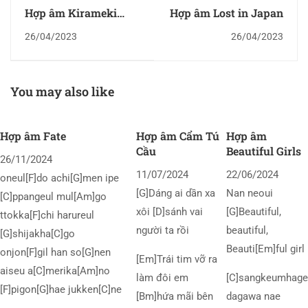
Hợp âm Kirameki
Hợp âm Lost in Japan
(Shigatsu wa Kimi no
26/04/2023
26/04/2023
Uso OST)
You may also like
Hợp âm Fate
Hợp âm Cẩm Tú
Hợp âm
Cầu
Beautiful Girls
26/11/2024
11/07/2024
22/06/2024
oneul[F]do achi[G]men ipe
[G]Dáng ai dần xa
Nan neoui
[C]ppangeul mul[Am]go
xôi [D]sánh vai
[G]Beautiful,
ttokka[F]chi harureul
người ta rồi
beautiful,
[G]shijakha[C]go
Beauti[Em]ful girl
onjon[F]gil han so[G]nen
[Em]Trái tim vỡ ra
aiseu a[C]merika[Am]no
làm đôi em
[C]sangkeumhage
[F]pigon[G]hae jukken[C]ne
[Bm]hứa mãi bên
dagawa nae