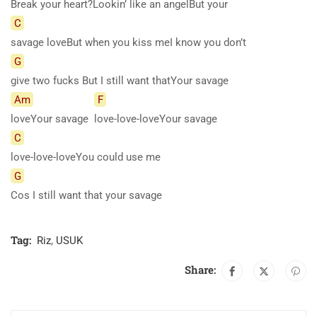
Break your heart?Lookin’ like an angelBut your
C
savage loveBut when you kiss meI know you don’t
G
give two fucks But I still want thatYour savage
Am
F
loveYour savage
love-love-loveYour savage
C
love-love-loveYou could use me
G
Cos I still want that your savage
Tag:
Riz
,
USUK
Share: