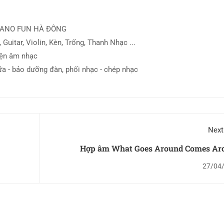
IANO FUN HÀ ĐÔNG
 Guitar, Violin, Kèn, Trống, Thanh Nhạc ...
iện âm nhạc
ữa - bảo dưỡng đàn, phối nhạc - chép nhạc
Next
Hợp âm What Goes Around Comes Ar
27/04