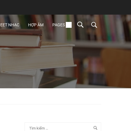
EET NHẠC
HỢP ÂM
PAGES