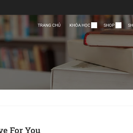
TRANG CHỦ
KHÓA HỌC
SHOP
SH
ve For You