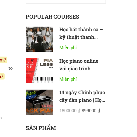
POPULAR COURSES
Học hát thánh ca –
kỹ thuật thanh
nhạc cơ bản
Miễn phí
#m7
Học piano online
với giáo trình
to
Methode Rose
m7
Miễn phí
14 ngày Chinh phục
cây đàn piano | Học
piano online cơ bản
1800000 ₫
899000 ₫
to
SẢN PHẨM