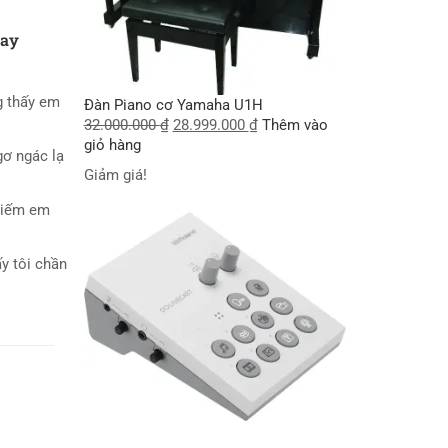
tay
g thấy em
Đàn Piano cơ Yamaha U1H
32.000.000
₫
28.999.000
₫
Thêm vào
giỏ hàng
gơ ngác lạ
Giảm giá!
 kiếm em
y tôi chần