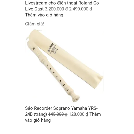
Livestream cho điện thoại Roland Go
Live Cast
3.200.000
₫
2.499.000
₫
Thêm vào giỏ hàng
Giảm giá!
Sáo Recorder Soprano Yamaha YRS-
24B (trắng)
145.000
₫
128.000
₫
Thêm
vào giỏ hàng