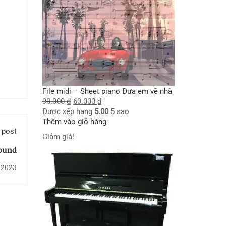
File midi – Sheet piano Đưa em về nhà
90.000
₫
60.000
₫
Được xếp hạng
5.00
5 sao
Thêm vào giỏ hàng
 post
Giảm giá!
ound
/2023