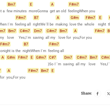
Bm7
E
A
F#m7
st a
few minutes
moreGonna
get an old
feelingWhen you
F#m7
B7
A
G#m
F#m7
E
When I´m
feeling all
rightWe´ll be
making
love the
whole
night
t
#m7
Bm7
C#m7
Dm7
C#m7
Bm7
A
F#m7
B
 my
love
Yes,I´m
saving
all my
love for
you,For you
F#m7
B7
F#m7
tonight is the
nightWhen I´m
feeling all
A
G#m
F#m7
E
G#m7
C#7
Dm7
C#m7
Bm7
C#m
(
)So I´´m
saving
all my
love
Yes,I
7
A
F#m7
Bm7
E
 for
you,For you
Share: