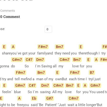
Comments
0 Comment
ose
E
A
F#m7
Bm7
E
F
we
share
you´ve got your
familyand
they need you
therethough I
try
G#m7
C#7
Dm7
C#m7
Bm7
E
A
F#
 gonna
do
So
I´m Saving all
my
love for
you
F#m7
Bm7
E
F#m7
B7
nd try and
tell mefind a
man of my
ownBut
each time I
tryI just
E
G#m7
C#7
Dm7
C#m7
Bm7
E
A
G#m7
feelin´
blue
So I´m
saving
All my
love
for
you
You used 
E
A
Eb
G#7
C#m7
right to be
freeyou
said ‘Be
Patient’ ‘Just
wait a little longer’But