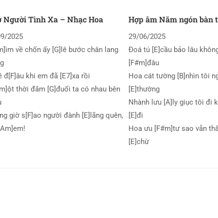
 Người Tình Xa – Nhạc Hoa
Hợp âm Năm ngón bàn 
09/2025
29/06/2025
]ìm về chốn ấy [G]lê bước chân lang
Đoá tú [E]cầu bảo lâu khôn
ng
[F#m]đâu
ề đ[F]âu khi em đã [E7]xa rồi
Hoa cát tường [B]nhìn tôi n
]ột thời đắm [G]đuối ta có nhau bên
[E]thường
u
Nhành lưu [A]ly giục tôi đi
g giờ s[F]ao người đành [E]lãng quên,
[E]đi
 [Am]em!
Hoa ưu [F#m]tư sao vẫn thấ
[E]chừ