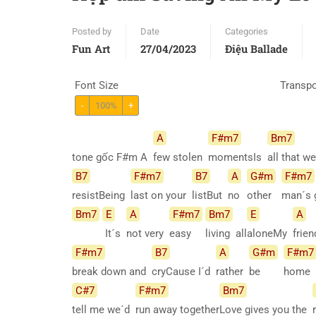
Posted by
Date
Categories
Fun Art
27/04/2023
Điệu Ballade
Font Size
Transp
-
100%
+
A
F#m7
Bm7
tone gốc F#m A
few stolen
momentsIs
all that 
B7
F#m7
B7
A
G#m
F#m7
resistBeing
last on your
listBut
no
other
man´s
Bm7
E
A
F#m7
Bm7
E
A
It´s
not very
easy
living
all
aloneMy
frie
F#m7
B7
A
G#m
F#m7
break down and
cryCause I´d
rather
be
home
C#7
F#m7
Bm7
tell me we´d
run away together
Love gives you the