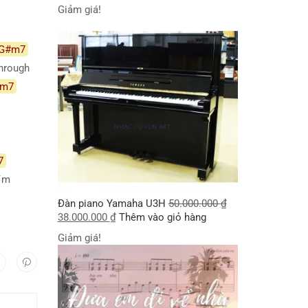
Giảm giá!
G#m7
hrough
m7
7
´´m
Đàn piano Yamaha U3H
50.000.000
₫
38.000.000
₫
Thêm vào giỏ hàng
Giảm giá!