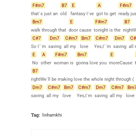
F#m7
B7
E
A
F#m7
that´s just an
old
fantasy I´ve
got to get
ready ju
Bm7
E
F#m7
B7
walk through that
door cause
tonight is the
night
C#7
Dm7
C#m7
Bm7
C#m7
Dm7
C
So I´´m
saving
all my
love
Yes,I´´m
saving
all
E
A
F#m7
Bm7
E
No
other
woman is
gonna love you
moreCause
B7
rightWe´ll be making love the whole night through 
Dm7
C#m7
Bm7
C#m7
Dm7
C#m7
Bm
saving
all my
love
Yes,I´m
saving
all my
love
Tag:
linhamkhi