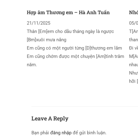
Hợp âm Thương em – Hà Anh Tuấn
Nhớ
21/11/2025
05/
Thân [Em]em cho dẫu tháng ngày là ngược
T[Am
[Bm]xuôi mưa nắng
tha
Em cũng có một người từng [D]thương em lắm
Đi v
Em cũng chớm được một chuyện [Am]tình trăm
M[Am
năm.
nha
Nhưn
hỡi
Leave A Reply
Bạn phải
đăng nhập
để gửi bình luận.