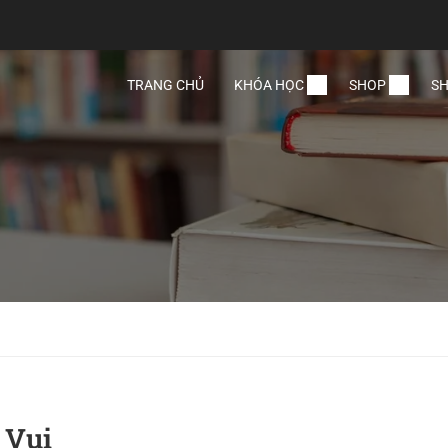
TRANG CHỦ
KHÓA HỌC
SHOP
SH
 Vui