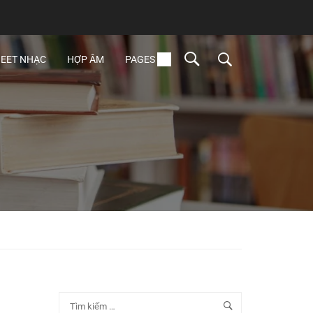
EET NHẠC
HỢP ÂM
PAGES