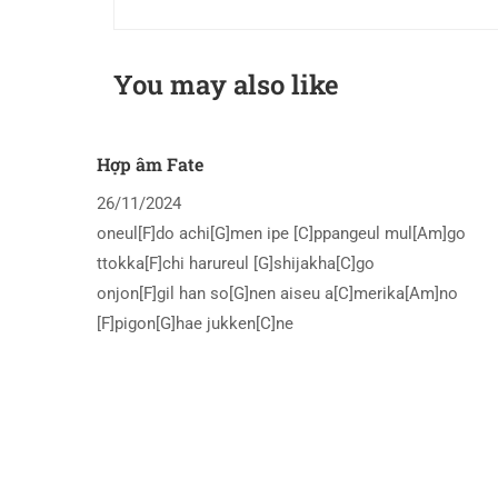
You may also like
Hợp âm Fate
26/11/2024
oneul[F]do achi[G]men ipe [C]ppangeul mul[Am]go
ttokka[F]chi harureul [G]shijakha[C]go
onjon[F]gil han so[G]nen aiseu a[C]merika[Am]no
[F]pigon[G]hae jukken[C]ne