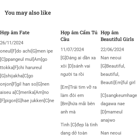
xa)
You may also like
Hợp âm Fate
Hợp âm Cẩm Tú
Hợp âm
Cầu
Beautiful Girls
26/11/2024
11/07/2024
22/06/2024
oneul[F]do achi[G]men ipe
[G]Dáng ai dần xa
Nan neoui
[C]ppangeul mul[Am]go
xôi [D]sánh vai
[G]Beautiful,
ttokka[F]chi harureul
người ta rồi
beautiful,
[G]shijakha[C]go
Beauti[Em]ful girl
onjon[F]gil han so[G]nen
[Em]Trái tim vỡ ra
aiseu a[C]merika[Am]no
làm đôi em
[C]sangkeumhage
[F]pigon[G]hae jukken[C]ne
[Bm]hứa mãi bên
dagawa nae
anh mà
[D]mameul
anajwo
Tình [C]đẹp là tình
dang dở toàn
Nan neoui