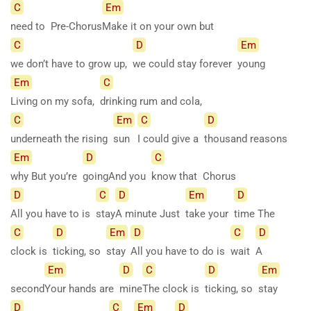
C
Em
need to Pre-Chorus
Make it on your own but
C
D
Em
we don’t have to grow up,
we could stay forever
young
Em
C
Living on my sofa,
drinking rum and cola,
C
Em
C
D
underneath the rising
sun
I could give a
thousand reasons
Em
D
C
why But you’re
goingAnd you
know that Chorus
D
C
D
Em
D
All you have to is
stay
A minute Just
take your
time The
C
D
Em
D
C
D
clock is
ticking, so
stay
All you have to do is
wait
A
Em
D
C
D
Em
second
Your hands are
mine
The clock is
ticking, so
stay
D
C
Em
D