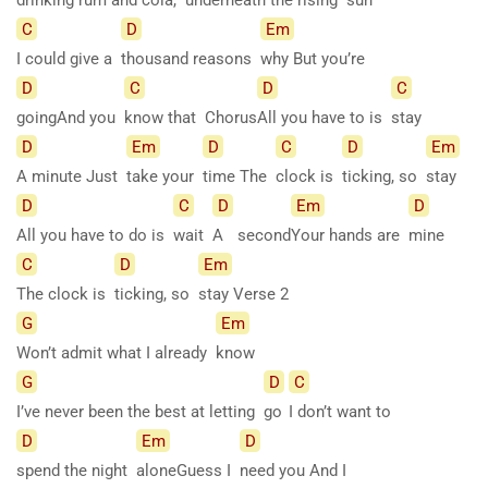
C
D
Em
I could give a
thousand reasons
why But you’re
D
C
D
C
goingAnd you
know that Chorus
All you have to is
stay
D
Em
D
C
D
Em
A minute Just
take your
time The
clock is
ticking, so
stay
D
C
D
Em
D
All you have to do is
wait
A
second
Your hands are
mine
C
D
Em
The clock is
ticking, so
stay Verse
2
G
Em
Won’t admit what I already
know
G
D
C
I’ve never been the best at letting
go
I don’t want to
D
Em
D
spend the night
aloneGuess I
need you And I