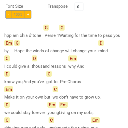
Font Size
Transpose
-
100%
+
G
G
hợp âm chia ở tone
Verse
1
Waiting for the time to pass you
Em
G
D
by
Hope the winds of change will change your
mind
C
D
Em
I could give a
thousand reasons
why And I
D
C
know you,And you’ve
got to Pre-Chorus
Em
C
Make it on your own but
we don’t have to grow up,
D
Em
Em
we could stay forever
young
Living on my sofa,
C
C
Em
drinking rum and cola,
underneath the rising
sun