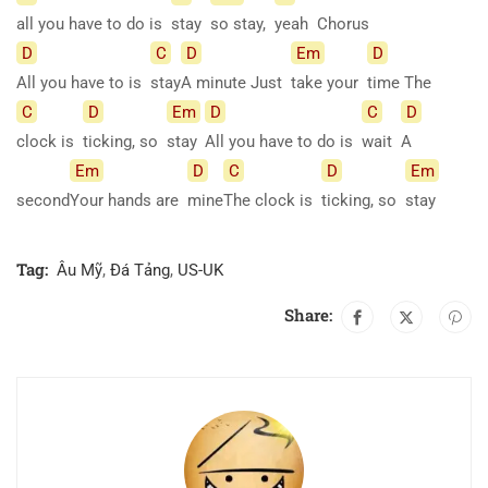
all you have to do is
stay
so stay,
yeah
Chorus
D
C
D
Em
D
All you have to is
stay
A minute Just
take your
time The
C
D
Em
D
C
D
clock is
ticking, so
stay
All you have to do is
wait
A
Em
D
C
D
Em
second
Your hands are
mine
The clock is
ticking, so
stay
Tag:
Âu Mỹ
,
Đá Tảng
,
US-UK
Share: