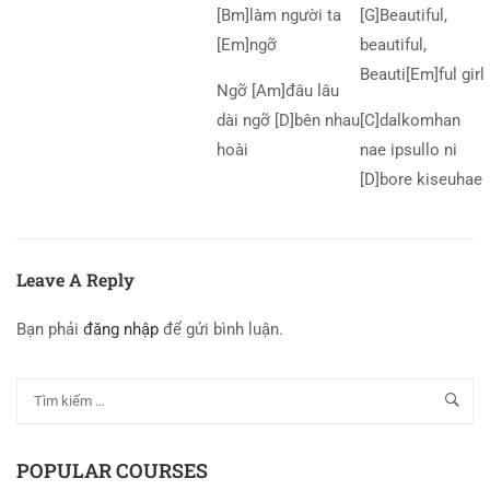
[Bm]làm người ta
[G]Beautiful,
[Em]ngỡ
beautiful,
Beauti[Em]ful girl
Ngỡ [Am]đâu lâu
dài ngỡ [D]bên nhau
[C]dalkomhan
hoài
nae ipsullo ni
[D]bore kiseuhae
Leave A Reply
Bạn phải
đăng nhập
để gửi bình luận.
POPULAR COURSES