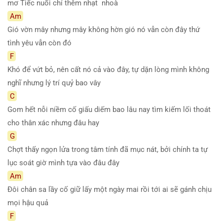
mơ Tiếc nuối chỉ thêm nhạt
nhoà
Am
Gió vờn mây nhưng mây không hờn gió nó vẫn còn đây thứ
tình yêu vẫn còn đó
F
Khó để vứt bỏ, nên cất nó cả vào đây, tự dặn lòng mình không
nghĩ nhưng lý trí quỷ bao vây
C
Gom hết nỗi niềm cố giấu diếm bao lâu nay tìm kiếm lối thoát
cho thân xác nhưng đâu hay
G
Chợt thấy ngọn lửa trong tâm tính đã mục nát, bởi chính ta tự
lục soát giờ mình tựa vào đâu đây
Am
Đôi chân sa lầy cố giữ lấy một ngày mai rồi tới ai sẽ gánh chịu
mọi hậu quả
F