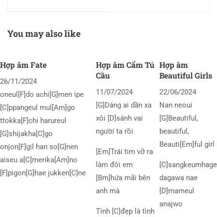
You may also like
Hợp âm Fate
Hợp âm Cẩm Tú
Hợp âm
Cầu
Beautiful Girls
26/11/2024
11/07/2024
22/06/2024
oneul[F]do achi[G]men ipe
[G]Dáng ai dần xa
Nan neoui
[C]ppangeul mul[Am]go
xôi [D]sánh vai
[G]Beautiful,
ttokka[F]chi harureul
người ta rồi
beautiful,
[G]shijakha[C]go
Beauti[Em]ful girl
onjon[F]gil han so[G]nen
[Em]Trái tim vỡ ra
aiseu a[C]merika[Am]no
làm đôi em
[C]sangkeumhage
[F]pigon[G]hae jukken[C]ne
[Bm]hứa mãi bên
dagawa nae
anh mà
[D]mameul
anajwo
Tình [C]đẹp là tình