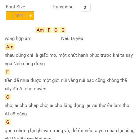
Font Size
Transpose
-
100%
+
Am
F
C
G
vòng hợp âm:
Nếu ta yêu
Am
nhau cũng chỉ là giấc mơ, một chút hạnh phúc trước khi ta say
ngủ Nếu dùng đồng
F
tiền để mua được một giờ, núi vàng núi bạc cũng không thể
xây đủ Ai cho quyền
C
nhớ, ai cho phép chờ, ai cho lắng đọng lại vài thứ rồi làm thơ
Ai cố gắng
G
quên nhưng lại ghi vào trang vở, để rồi nếu ta yêu nhau lại cũng
chỉ là giấc mơ Nơi con