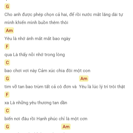
G
Cho anh được phép chọn cả hai, để rồi nước mắt lăng dài tự
mình khiến mình buồn thêm thôi
Am
Yêu là nhớ ánh mắt mắt bao ngày
F
qua Là thấy nỗi nhớ trong lòng
C
bao chơi vơi này Cảm xúc chia đôi một con
G
Am
tim vỡ tan bao trùm tất cả cô đơn và
Yêu là lúc lý trí trôi thật
F
xa Là những yêu thương tan dần
C
biến nơi đâu rồi Hạnh phúc chỉ là một cơn
G
Am