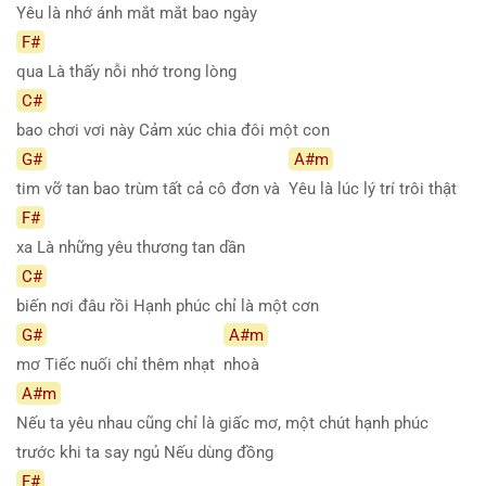
Yêu là nhớ ánh mắt mắt bao ngày
F#
qua Là thấy nỗi nhớ trong lòng
C#
bao chơi vơi này Cảm xúc chia đôi một con
G#
A#m
tim vỡ tan bao trùm tất cả cô đơn và
Yêu là lúc lý trí trôi thật
F#
xa Là những yêu thương tan dần
C#
biến nơi đâu rồi Hạnh phúc chỉ là một cơn
G#
A#m
mơ Tiếc nuối chỉ thêm nhạt
nhoà
A#m
Nếu ta yêu nhau cũng chỉ là giấc mơ, một chút hạnh phúc
trước khi ta say ngủ Nếu dùng đồng
F#