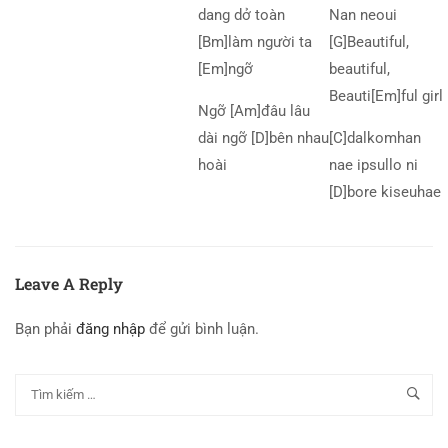
dang dở toàn
Nan neoui
[Bm]làm người ta
[G]Beautiful,
[Em]ngỡ
beautiful,
Beauti[Em]ful girl
Ngỡ [Am]đâu lâu
dài ngỡ [D]bên nhau
[C]dalkomhan
hoài
nae ipsullo ni
[D]bore kiseuhae
Leave A Reply
Bạn phải
đăng nhập
để gửi bình luận.