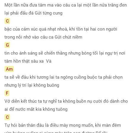
Một lần nữa đưa tâm ma vào câu ca lại một lần nửa trắng đen
lại phải đấu đá Gửi từng cung
C
bậc của cảm xúc quá nhạt nhoà, khi tồn tại hai con người
trong nỗi nhớ vào câu ca Gửi chút niềm
G
tin cho ánh sáng sẽ chiến thắng nhưng bóng tối lại ngự trị nơi
tâm hồn thật sâu xa Và
Am
ta sẽ về đâu khi tương lai ta ngông cuồng buộc ta phải chọn
nhưng lý trí lại không buông
F
Vở diễn kết thúc ta tự nghĩ ta không buồn nụ cười đó dành cho
ai để nước mắt kia không tuông
C
Tự hỏi bản thân đâu là điều mày mong muốn, khi màn đêm