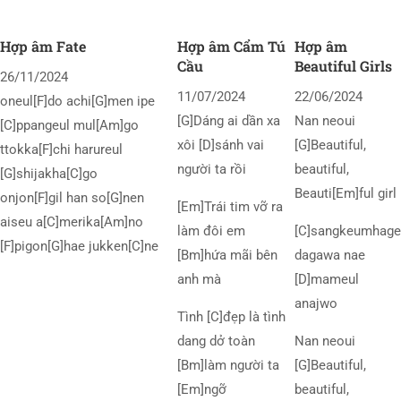
Hợp âm Fate
Hợp âm Cẩm Tú
Hợp âm
Cầu
Beautiful Girls
26/11/2024
11/07/2024
22/06/2024
oneul[F]do achi[G]men ipe
[G]Dáng ai dần xa
Nan neoui
[C]ppangeul mul[Am]go
xôi [D]sánh vai
[G]Beautiful,
ttokka[F]chi harureul
người ta rồi
beautiful,
[G]shijakha[C]go
Beauti[Em]ful girl
onjon[F]gil han so[G]nen
[Em]Trái tim vỡ ra
aiseu a[C]merika[Am]no
làm đôi em
[C]sangkeumhage
[F]pigon[G]hae jukken[C]ne
[Bm]hứa mãi bên
dagawa nae
anh mà
[D]mameul
anajwo
Tình [C]đẹp là tình
dang dở toàn
Nan neoui
[Bm]làm người ta
[G]Beautiful,
[Em]ngỡ
beautiful,