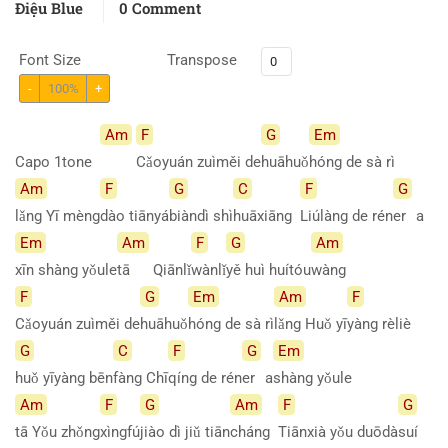
Điệu Blue
0 Comment
Font Size
Transpose
-
100%
+
Am
F
G
Em
Capo 1tone
Cǎoyuán zuìměi de
huāhuǒ
hóng de sà rì
Am
F
G
C
F
G
lǎng Yī mèng
dào
tiānyá
biàndì
shì
huāxiāng
Liúlàng de rén
er
a
Em
Am
F
G
Am
xīn shàng yǒule
tā
Qiānlǐ
wànlǐ
yě huì huítóu
wàng
F
G
Em
Am
F
Cǎoyuán zuìměi de
huāhuǒ
hóng de sà rì
lǎng Huǒ yī
yàng
rèliè
G
C
F
G
Em
huǒ yīyàng bēn
fàng
Chī
qíng de rén
er
a
shàng
yǒule
Am
F
G
Am
F
G
tā Yǒu zhǒng
xìngfú
jiào dì jiǔ tiān
cháng
Tiānxià yǒu duōdà
suí