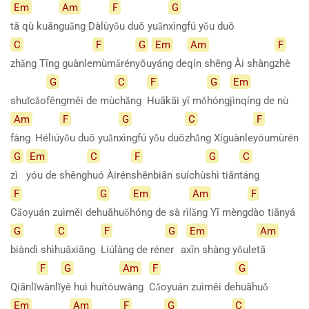
Em
Am
F
G
tā qù kuān
guǎng
Dàlù
yǒu duō yuǎn
xìngfú yǒu duō
C
F
G
Em
Am
F
zhǎng Tīng guànle
mùmǎrén
yōu
yáng
de
qín shēng Ài shàng
zhè
G
C
F
G
Em
shuǐcǎo
fēngměi de mù
chǎng
Huākāi yī mǒ
hóng
jìnqíng de nù
Am
F
G
C
F
fàng
Héliú
yǒu duō yuǎn
xìngfú yǒu duō
zhǎng
Xíguànle
yóumùrén
G
Em
C
F
G
C
zì
yóu de shēng
huó
Àirén
shēnbiān
suíchù
shì
tiān
táng
F
G
Em
Am
F
Cǎoyuán zuìměi de
huāhuǒ
hóng de sà rì
lǎng Yī mèng
dào
tiānyá
G
C
F
G
Em
Am
biàndì
shì
huāxiāng
Liúlàng de rén
er
a
xīn shàng yǒule
tā
F
G
Am
F
G
Qiānlǐ
wànlǐ
yě huì huítóu
wàng
Cǎoyuán zuìměi de
huāhuǒ
Em
Am
F
G
C