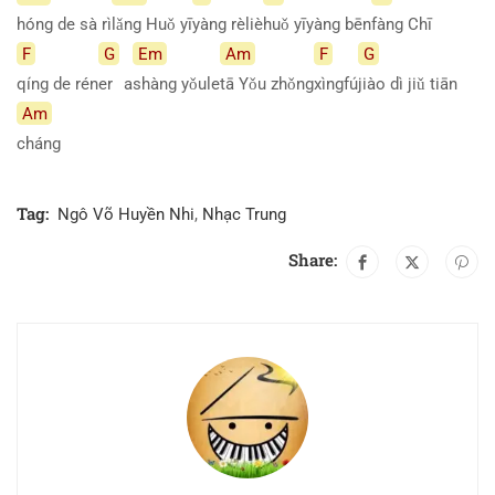
hóng de sà rì
lǎng Huǒ yī
yàng
rèliè
huǒ yīyàng bēn
fàng
Chī
F
G
Em
Am
F
G
qíng de rén
er
a
shàng
yǒule
tā Yǒu zhǒng
xìngfú
jiào dì jiǔ tiān
Am
cháng
Tag:
Ngô Võ Huyền Nhi
,
Nhạc Trung
Share: