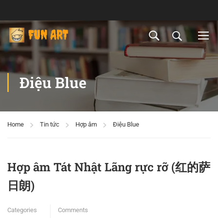
Điệu Blue
Home
Tin tức
Hợp âm
Điệu Blue
Hợp âm Tát Nhật Lãng rực rỡ (红的萨
日朗)
Categories
Comments