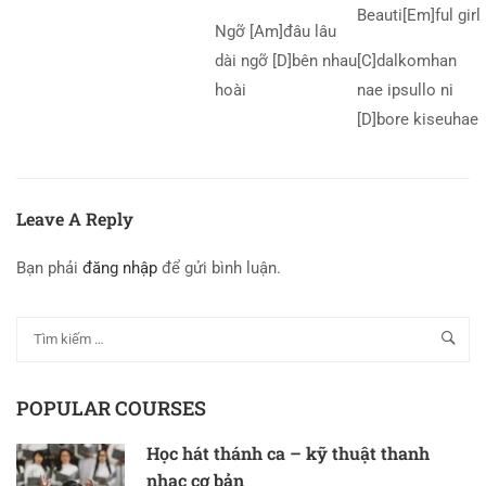
Beauti[Em]ful girl
Ngỡ [Am]đâu lâu
dài ngỡ [D]bên nhau
[C]dalkomhan
hoài
nae ipsullo ni
[D]bore kiseuhae
Leave A Reply
Bạn phải
đăng nhập
để gửi bình luận.
POPULAR COURSES
Học hát thánh ca – kỹ thuật thanh
nhạc cơ bản