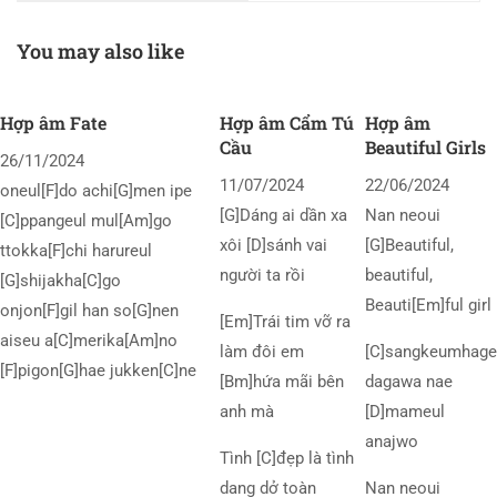
You may also like
Hợp âm Fate
Hợp âm Cẩm Tú
Hợp âm
Cầu
Beautiful Girls
26/11/2024
11/07/2024
22/06/2024
oneul[F]do achi[G]men ipe
[G]Dáng ai dần xa
Nan neoui
[C]ppangeul mul[Am]go
xôi [D]sánh vai
[G]Beautiful,
ttokka[F]chi harureul
người ta rồi
beautiful,
[G]shijakha[C]go
Beauti[Em]ful girl
onjon[F]gil han so[G]nen
[Em]Trái tim vỡ ra
aiseu a[C]merika[Am]no
làm đôi em
[C]sangkeumhage
[F]pigon[G]hae jukken[C]ne
[Bm]hứa mãi bên
dagawa nae
anh mà
[D]mameul
anajwo
Tình [C]đẹp là tình
dang dở toàn
Nan neoui