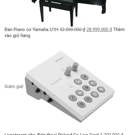
Đàn Piano cơ Yamaha U1H
32.000.000
₫
28.999.000
₫
Thêm
vào giỏ hàng
Giảm giá!
Livestream cho điện thoại Roland Go Live Cast
3.200.000
₫