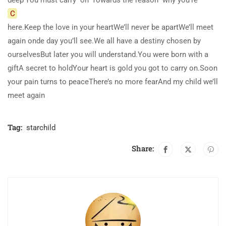
C
here.Keep the love in your heartWe’ll never be apartWe’ll meet
again onde day you’ll see.We all have a destiny chosen by
ourselvesBut later you will understand.You were born with a
giftA secret to holdYour heart is gold you got to carry on.Soon
your pain turns to peaceThere’s no more fearAnd my child we’ll
meet again
Tag:
starchild
Share: