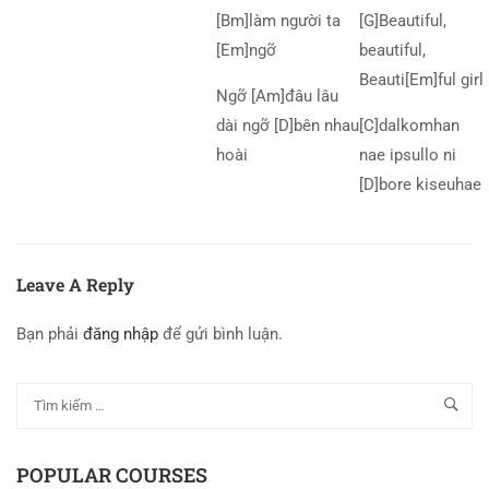
[Bm]làm người ta
[G]Beautiful,
[Em]ngỡ
beautiful,
Beauti[Em]ful girl
Ngỡ [Am]đâu lâu
dài ngỡ [D]bên nhau
[C]dalkomhan
hoài
nae ipsullo ni
[D]bore kiseuhae
Leave A Reply
Bạn phải
đăng nhập
để gửi bình luận.
POPULAR COURSES