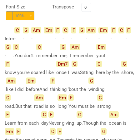
Font Size
Transpose
-
100%
+
C
G
Am
Em
F
C
F
G
Am
Em
F
C
F
Intro
-
-
-
-
-
-
-
-
-
-
G
C
C
G
Am
Em
-
.You don’t
remember
me,
I remember
youI
F
Dm7
G
C
G
know you’re scared like
once I
wasSitting
here by the
shore,
Am
Em
F
G
like I did
beforeAnd
thinking ’bout the
winding
C
Am
Em
F
C
road.But that
road is so
long
You must be
strong
F
C
F
G
Am
Learn from each
day
Never giving
up.Though the
ocean is
Em
F
C
F
G
deep
You must carry
on
Towards the reason
why you’re