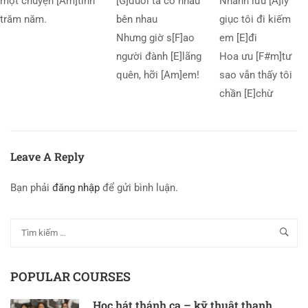
một chuyện [Am]tình
[G]đuối ta có nhau
Nhành lưu [A]ly
trăm năm.
bên nhau
giục tôi đi kiếm
Nhưng giờ s[F]ao
em [E]đi
người đành [E]lãng
Hoa ưu [F#m]tư
quên, hỡi [Am]em!
sao vẫn thấy tôi
chần [E]chừ
Leave A Reply
Bạn phải
đăng nhập
để gửi bình luận.
POPULAR COURSES
Học hát thánh ca – kỹ thuật thanh