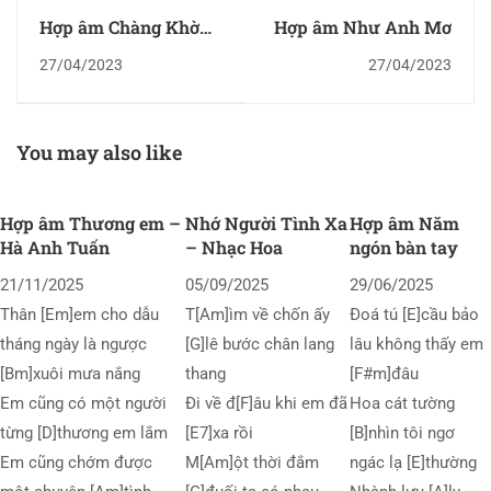
Hợp âm Chàng Khờ
Hợp âm Như Anh Mơ
Thủy Chung
27/04/2023
27/04/2023
You may also like
Hợp âm Thương em –
Nhớ Người Tình Xa
Hợp âm Năm
Hà Anh Tuấn
– Nhạc Hoa
ngón bàn tay
21/11/2025
05/09/2025
29/06/2025
Thân [Em]em cho dẫu
T[Am]ìm về chốn ấy
Đoá tú [E]cầu bảo
tháng ngày là ngược
[G]lê bước chân lang
lâu không thấy em
[Bm]xuôi mưa nắng
thang
[F#m]đâu
Em cũng có một người
Đi về đ[F]âu khi em đã
Hoa cát tường
từng [D]thương em lắm
[E7]xa rồi
[B]nhìn tôi ngơ
Em cũng chớm được
M[Am]ột thời đắm
ngác lạ [E]thường