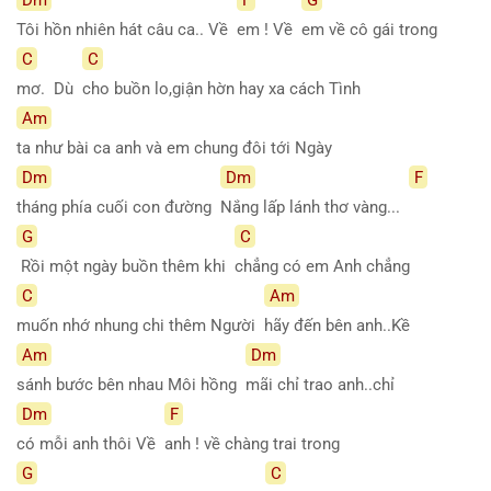
Tôi hồn nhiên hát câu ca.. Về
em ! Về
em về cô gái trong
C
C
mơ. Dù
cho buồn lo,giận hờn hay xa cách Tình
Am
ta như bài ca anh và em chung đôi tới Ngày
Dm
Dm
F
tháng phía cuối con đường
Nắng lấp lánh thơ vàng...
G
C
Rồi một ngày buồn thêm khi
chẳng có em Anh chẳng
C
Am
muốn nhớ nhung chi thêm Người
hãy đến bên anh..Kề
Am
Dm
sánh bước bên nhau Môi hồng
mãi chỉ trao anh..chỉ
Dm
F
có mỗi anh thôi Về
anh ! về chàng trai trong
G
C