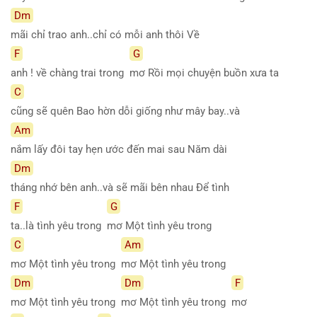
Dm
mãi chỉ trao anh..chỉ có mỗi anh thôi Về
F
G
anh ! về chàng trai trong
mơ Rồi mọi chuyện buồn xưa ta
C
cũng sẽ quên Bao hờn dỗi giống như mây bay..và
Am
nắm lấy đôi tay hẹn ước đến mai sau Năm dài
Dm
tháng nhớ bên anh..và sẽ mãi bên nhau Để tình
F
G
ta..là tình yêu trong
mơ Một tình yêu trong
C
Am
mơ Một tình yêu trong
mơ Một tình yêu trong
Dm
Dm
F
mơ Một tình yêu trong
mơ Một tình yêu trong
mơ