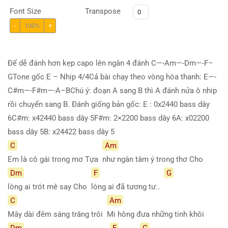
Font Size
Transpose
-
100%
+
Để dễ đánh hơn kẹp capo lên ngăn 4 đánh C—-Am—-Dm—-F–
GTone gốc E – Nhịp 4/4Cả bài chạy theo vòng hòa thanh: E—-
C#m—-F#m—-A–BChú ý: đoạn A sang B thì A đánh nửa ô nhip
rồi chuyển sang B. Đánh giống bản gốc: E : 0x2440 bass dây
6C#m: x42440 bass dây 5F#m: 2×2200 bass dây 6A: x02200
bass dây 5B: x24422 bass dây 5
C
Am
Em là cô gái trong mơ Tựa
như ngàn tâm ý trong thơ Cho
Dm
F
G
lòng ai trót mê say Cho
lòng ai đã tương tư..
C
Am
Mây dài đêm sáng trăng trôi
Mi hông đưa những tinh khôi
Dm
F
G