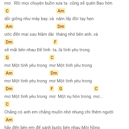
mơ. Rồi mọi chuyện buồn xưa ta
cũng sẽ quên Bao hờn
C
Am
dỗi giống như mây bay..và
nắm lấy đôi tay hẹn
Am
Dm
ước đến mai sau Năm dài
tháng nhớ bên anh..và
Dm
F
sẽ mãi bên nhau Để tình
ta..là tình yêu trong
G
C
mơ Một tình yêu trong
mơ Một tình yêu trong
Am
Dm
mơ Một tình yêu trong
mơ Một tình yêu trong
Dm
F
G
C
mơ Một tình yêu trong
mơ
Một nụ hôn trong
mơ...
C
Chẳng có anh em chẳng muốn nhớ nhung chi thêm người
Am
hãy đến bên em để sánh bước bên nhau Môi hồng