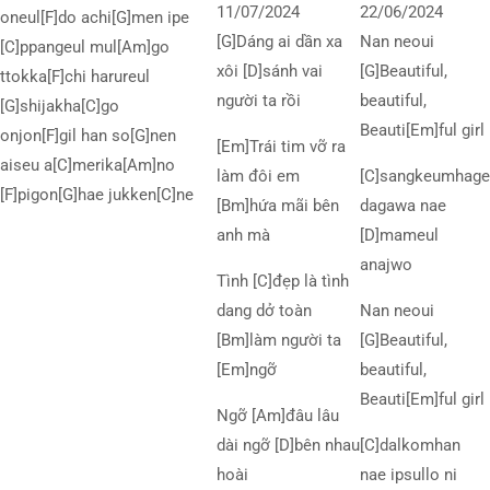
11/07/2024
22/06/2024
oneul[F]do achi[G]men ipe
[G]Dáng ai dần xa
Nan neoui
[C]ppangeul mul[Am]go
xôi [D]sánh vai
[G]Beautiful,
ttokka[F]chi harureul
người ta rồi
beautiful,
[G]shijakha[C]go
Beauti[Em]ful girl
onjon[F]gil han so[G]nen
[Em]Trái tim vỡ ra
aiseu a[C]merika[Am]no
làm đôi em
[C]sangkeumhage
[F]pigon[G]hae jukken[C]ne
[Bm]hứa mãi bên
dagawa nae
anh mà
[D]mameul
anajwo
Tình [C]đẹp là tình
dang dở toàn
Nan neoui
[Bm]làm người ta
[G]Beautiful,
[Em]ngỡ
beautiful,
Beauti[Em]ful girl
Ngỡ [Am]đâu lâu
dài ngỡ [D]bên nhau
[C]dalkomhan
hoài
nae ipsullo ni