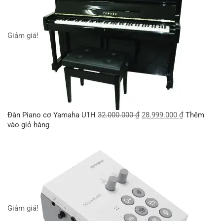
Giảm giá!
Đàn Piano cơ Yamaha U1H
32.000.000
₫
28.999.000
₫
Thêm
vào giỏ hàng
Giảm giá!