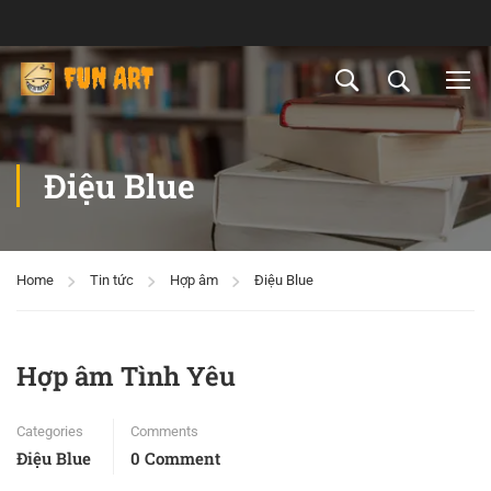
Điệu Blue
Home
Tin tức
Hợp âm
Điệu Blue
Hợp âm Tình Yêu
Categories
Comments
Điệu Blue
0 Comment