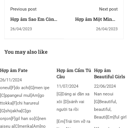
Previous post
Next post
Hợp âm Sao Em Còn
Hợp âm Một Mình -
Buồn
Trúc Nhân
26/04/2023
26/04/2023
You may also like
Hợp âm Fate
Hợp âm Cẩm Tú
Hợp âm
Cầu
Beautiful Girls
26/11/2024
11/07/2024
22/06/2024
oneul[F]do achi[G]men ipe
[G]Dáng ai dần xa
Nan neoui
[C]ppangeul mul[Am]go
xôi [D]sánh vai
[G]Beautiful,
ttokka[F]chi harureul
người ta rồi
beautiful,
[G]shijakha[C]go
Beauti[Em]ful girl
onjon[F]gil han so[G]nen
[Em]Trái tim vỡ ra
aiseu a[C]merika[Am]no