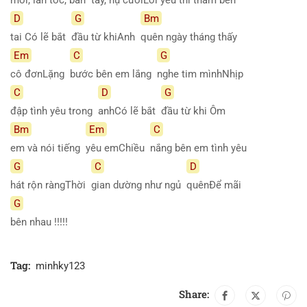
D
G
Bm
tai Có lẽ bắt
đầu từ khiAnh
quên ngày tháng thấy
Em
C
G
cô đơnLặng
bước bên em lắng
nghe tim mìnhNhịp
C
D
G
đập tình yêu trong
anhCó lẽ bắt
đầu từ khi Ôm
Bm
Em
C
em và nói tiếng
yêu emChiều
nắng bên em tình yêu
G
C
D
hát rộn ràngThời
gian dường như ngủ
quênĐể mãi
G
bên nhau !!!!!
Tag:
minhky123
Share: