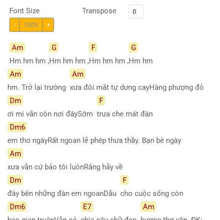
Font Size
Transpose
-
100%
+
Am
G
F
G
Hm hm hm ,
Hm hm hm ,
Hm hm hm ,
Hm hm
Am
Am
hm. Trở lại trường
xưa đôi mắt tự dưng cayHàng phượng đỏ
Dm
F
ơi mi vẫn còn nơi đâySớm
trưa che mát đàn
Dm6
em thơ ngâyRất ngoan lễ phép thưa thầy. Bạn bè ngày
Am
xưa vẫn cứ bảo tôi luônRằng hãy về
Dm
F
đây bên những đàn em ngoanDẫu
cho cuộc sống còn
Dm6
E7
Am
bao gian truânVẫn sẻ
chia câu chữ đẹp
hương thơ văn. ĐK: