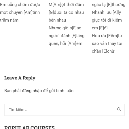
Em cũng chớm được
M[Am]ột thời đắm
ngác lạ [E]thường
một chuyện [Am]tình
[G]đuối ta có nhau
Nhành lưu [A]ly
trăm năm.
bên nhau
giục tôi đi kiếm
Nhưng giờ s[F]ao
em [E]đi
người đành [E]lãng
Hoa ưu [F#m]tư
quên, hỡi [Am]em!
sao vẫn thấy tôi
chần [E]chừ
Leave A Reply
Bạn phải
đăng nhập
để gửi bình luận.
POPULAR COURSES