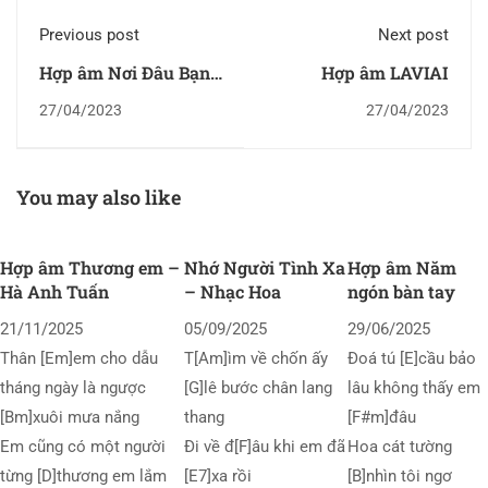
Previous post
Next post
Hợp âm Nơi Đâu Bạn
Hợp âm LAVIAI
Có Tôi
27/04/2023
27/04/2023
You may also like
Hợp âm Thương em –
Nhớ Người Tình Xa
Hợp âm Năm
Hà Anh Tuấn
– Nhạc Hoa
ngón bàn tay
21/11/2025
05/09/2025
29/06/2025
Thân [Em]em cho dẫu
T[Am]ìm về chốn ấy
Đoá tú [E]cầu bảo
tháng ngày là ngược
[G]lê bước chân lang
lâu không thấy em
[Bm]xuôi mưa nắng
thang
[F#m]đâu
Em cũng có một người
Đi về đ[F]âu khi em đã
Hoa cát tường
từng [D]thương em lắm
[E7]xa rồi
[B]nhìn tôi ngơ