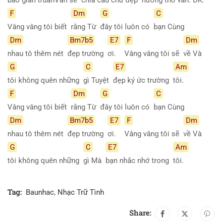
F
Dm
G
C
Vâng vâng tôi biết
rằng Từ
đây tôi luôn có
bạn Cùng
Dm
Bm7b5
E7
F
Dm
nhau tô thêm nét
đẹp trường
ơi.
Vâng vâng tôi sẽ
về Và
G
C
E7
Am
tôi không quên những
gì Tuyệt
đẹp ký ức trường
tôi.
F
Dm
G
C
Vâng vâng tôi biết
rằng Từ
đây tôi luôn có
bạn Cùng
Dm
Bm7b5
E7
F
Dm
nhau tô thêm nét
đẹp trường
ơi.
Vâng vâng tôi sẽ
về Và
G
C
E7
Am
tôi không quên những
gì Mà
bạn nhắc nhớ trong
tôi.
Tag:
Baunhac
,
Nhạc Trữ Tình
Share: