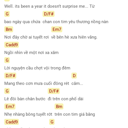
Well. its been a year it doesn’t surprise me... Từ
G
D/F#
bao ngày qua chứa
chan con tim yêu thương nồng nàn
Bm
Em7
Nơi đây chờ ai tuyết rơi
về bên hè xưa hiên vắng.
Cadd9
Ngồi nhìn về một nơi xa xăm
G
Lời nguyện cầu chợt vội trong đêm
D/F#
D
Mang theo cơn mưa cuối đông rét
căm...
G
D/F#
Lê đôi bàn chân bước
đi trên con phố dài
Em7
Bm
Nhẹ nhàng bông tuyết rớt
trên con tim giá băng
Cadd9
G