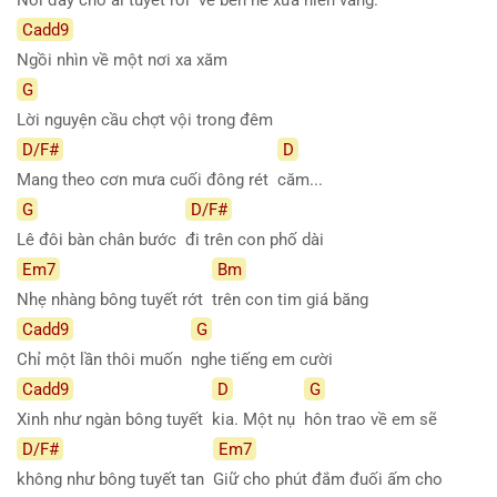
Cadd9
Ngồi nhìn về một nơi xa xăm
G
Lời nguyện cầu chợt vội trong đêm
D/F#
D
Mang theo cơn mưa cuối đông rét
căm...
G
D/F#
Lê đôi bàn chân bước
đi trên con phố dài
Em7
Bm
Nhẹ nhàng bông tuyết rớt
trên con tim giá băng
Cadd9
G
Chỉ một lần thôi muốn
nghe tiếng em cười
Cadd9
D
G
Xinh như ngàn bông tuyết
kia. Một nụ
hôn trao về em sẽ
D/F#
Em7
không như bông tuyết tan
Giữ cho phút đắm đuối ấm cho