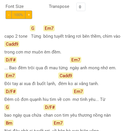
Font Size
Transpose
-
100%
+
G
Em7
capo 2 tone
Từng
bông tuyết trắng rơi bên thềm, chìm vào
Cadd9
trong cơn mơ muôn êm đềm.
D/F#
Em7
... Bao đêm trôi qua đi mau từng
ngày anh mong nhớ em.
Em7
Cadd9
Đôi tay ai xua đi buốt lạnh,
đêm ko ai vắng tanh.
D/F#
Em7
Đêm cô đơn quạnh hiu tìm về cơn
mơ tình yêu... Từ
G
D/F#
bao ngày qua chứa
chan con tim yêu thương nồng nàn
Bm
Em7
Nơi đây chờ ai tuyết rơi
về bên hè xưa hiên vắng.