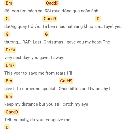
Bm
Cadd9
đôi con tim cách xa
Rồi mùa đông qua ngàn ánh
G
Cadd9
D
dương quay trở về.
Ta bên nhau hát vang khúc
ca...Tuyết yêu
G
G
thương... RAP: Last
Christmas I gave you my heart The
D/F#
very next day- you gave it away.
Em7
This year to save me from tears I ‘ll
Bm
Cadd9
give it to someone special.
Once bitten and twice shy I
Bm
keep my distance but you still catch my eye
Cadd9
Tell me baby, do you recognize me
D