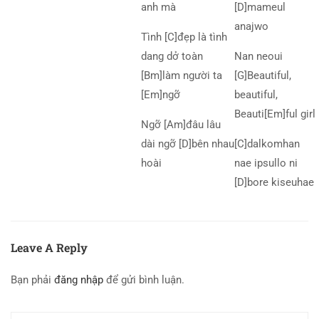
anh mà
[D]mameul
anajwo
Tình [C]đẹp là tình
dang dở toàn
Nan neoui
[Bm]làm người ta
[G]Beautiful,
[Em]ngỡ
beautiful,
Beauti[Em]ful girl
Ngỡ [Am]đâu lâu
dài ngỡ [D]bên nhau
[C]dalkomhan
hoài
nae ipsullo ni
[D]bore kiseuhae
Leave A Reply
Bạn phải
đăng nhập
để gửi bình luận.