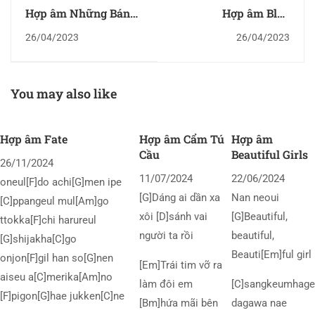
Hợp âm Những Bánh
Hợp âm Blue
Xe Quay Nhanh
Christmas
26/04/2023
26/04/2023
You may also like
Hợp âm Fate
Hợp âm Cẩm Tú
Hợp âm
Cầu
Beautiful Girls
26/11/2024
11/07/2024
22/06/2024
oneul[F]do achi[G]men ipe
[G]Dáng ai dần xa
Nan neoui
[C]ppangeul mul[Am]go
xôi [D]sánh vai
[G]Beautiful,
ttokka[F]chi harureul
người ta rồi
beautiful,
[G]shijakha[C]go
Beauti[Em]ful girl
onjon[F]gil han so[G]nen
[Em]Trái tim vỡ ra
aiseu a[C]merika[Am]no
làm đôi em
[C]sangkeumhage
[F]pigon[G]hae jukken[C]ne
[Bm]hứa mãi bên
dagawa nae