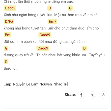
Chỉ một lần thôi muốn
nghe tiếng em cười
Cadd9
D
G
Xinh như ngàn bông tuyết
kia. Một nụ
hôn trao về em sẽ
D/F#
Em7
không như bông tuyết tan
Giữ cho phút đắm đuối ấm cho
Bm
Cadd9
đôi con tim cách xa
Rồi mùa đông qua ngàn ánh
G
Cadd9
D
dương quay trở về.
Ta bên nhau hát vang khúc
ca...Tuyết yêu
G
thương...
Tag:
Nguyễn Lê Lâm Nguyên
,
Nhạc Trẻ
Share: