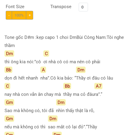
Font Size
Transpose
-
100%
+
Tone gốc D#m :kẹp capo 1 choi DmBùi Công Nam:Tôi nghe
thầm
Dm
C
thì ông kia nói:”cô
ơi nhà cô có ma nên cô phải
Bb
A
Dm
dọn đi hết nhanh
nha”.Cô kia bảo: “
Thầy ơi đâu có lâu
C
Bb
A7
nay nhà con vẫn ăn chay mà
thầy ma cỏ đâu
ra”.“
Gm
Dm
Sao mà không có, tôi đã
nhìn thấy thật là rõ,
Gm
Dm
nếu mà không có thì
sao mắt cô lại đỏ”.“Thầy
Gm
Dm