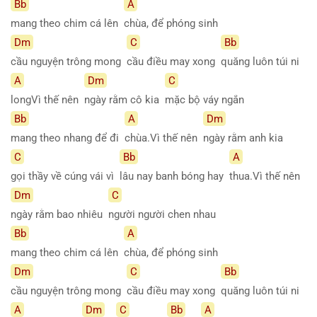
Bb
A
mang theo chim cá lên
chùa, để phóng sinh
Dm
C
Bb
cầu nguyện trông mong
cầu điều may xong
quăng luôn túi ni
A
Dm
C
longVì thế nên
ngày rằm cô kia
mặc bộ váy ngắn
Bb
A
Dm
mang theo nhang để đi
chùa.Vì thế nên
ngày rằm anh kia
C
Bb
A
gọi thầy về cúng vái vì
lâu nay banh bóng hay
thua.Vì thế nên
Dm
C
ngày rằm bao nhiêu
người người chen nhau
Bb
A
mang theo chim cá lên
chùa, để phóng sinh
Dm
C
Bb
cầu nguyện trông mong
cầu điều may xong
quăng luôn túi ni
A
Dm
C
Bb
A