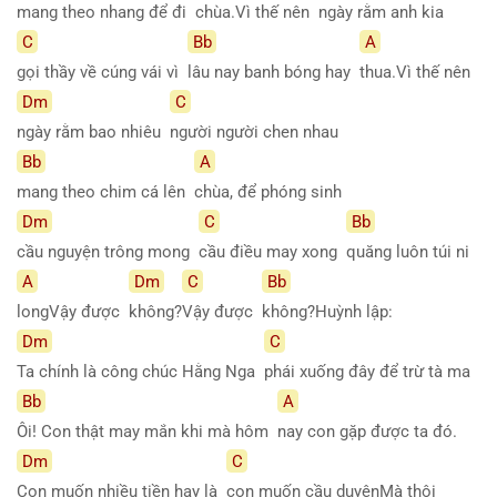
mang theo nhang để đi
chùa.Vì thế nên
ngày rằm anh kia
C
Bb
A
gọi thầy về cúng vái vì
lâu nay banh bóng hay
thua.Vì thế nên
Dm
C
ngày rằm bao nhiêu
người người chen nhau
Bb
A
mang theo chim cá lên
chùa, để phóng sinh
Dm
C
Bb
cầu nguyện trông mong
cầu điều may xong
quăng luôn túi ni
A
Dm
C
Bb
longVậy được
không?
Vậy được
không?Huỳnh
lập:
Dm
C
Ta chính là công chúc Hằng Nga
phái xuống đây để trừ tà ma
Bb
A
Ôi! Con thật may mắn khi mà hôm
nay con gặp được ta đó.
Dm
C
Con muốn nhiều tiền hay là
con muốn cầu duyênMà thôi