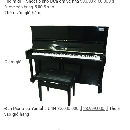
File midi – Sheet piano Đưa em về nhà
90.000
₫
60.000
₫
Được xếp hạng
5.00
5 sao
Thêm vào giỏ hàng
Giảm giá!
Đàn Piano cơ Yamaha U1H
32.000.000
₫
28.999.000
₫
Thêm
vào giỏ hàng