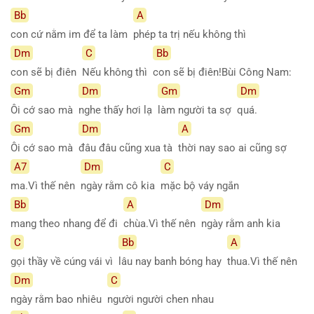
Bb
A
con cứ nằm im để ta làm
phép ta trị nếu không thì
Dm
C
Bb
con sẽ bị điên
Nếu không thì
con sẽ bị điên!Bùi Công Nam:
Gm
Dm
Gm
Dm
Ôi cớ sao mà
nghe thấy hơi lạ
làm người ta sợ
quá.
Gm
Dm
A
Ôi cớ sao mà
đâu đâu cũng xua tà
thời nay sao ai cũng sợ
A7
Dm
C
ma.Vì thế nên
ngày rằm cô kia
mặc bộ váy ngắn
Bb
A
Dm
mang theo nhang để đi
chùa.Vì thế nên
ngày rằm anh kia
C
Bb
A
gọi thầy về cúng vái vì
lâu nay banh bóng hay
thua.Vì thế nên
Dm
C
ngày rằm bao nhiêu
người người chen nhau