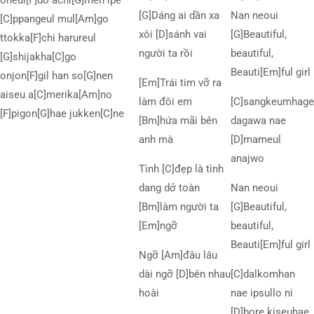
oneul[F]do achi[G]men ipe
[G]Dáng ai dần xa
Nan neoui
[C]ppangeul mul[Am]go
xôi [D]sánh vai
[G]Beautiful,
ttokka[F]chi harureul
người ta rồi
beautiful,
[G]shijakha[C]go
Beauti[Em]ful girl
onjon[F]gil han so[G]nen
[Em]Trái tim vỡ ra
aiseu a[C]merika[Am]no
làm đôi em
[C]sangkeumhage
[F]pigon[G]hae jukken[C]ne
[Bm]hứa mãi bên
dagawa nae
anh mà
[D]mameul
anajwo
Tình [C]đẹp là tình
dang dở toàn
Nan neoui
[Bm]làm người ta
[G]Beautiful,
[Em]ngỡ
beautiful,
Beauti[Em]ful girl
Ngỡ [Am]đâu lâu
dài ngỡ [D]bên nhau
[C]dalkomhan
hoài
nae ipsullo ni
[D]bore kiseuhae