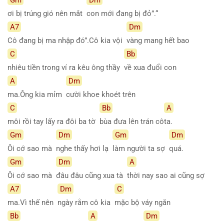
ơi bị trúng gió nên mắt
con mới đang bị đỏ”.“
A7
Dm
Cô đang bị ma nhập đó”.Cô kia vội
vàng mang hết bao
C
Bb
nhiêu tiền trong ví ra kêu ông thầy
về xua đuổi con
A
Dm
ma.Ông kia mỉm
cười khoe khoét trên
C
Bb
A
môi rồi tay lấy ra đôi ba tờ
bùa đưa lên trán cô
ta.
Gm
Dm
Gm
Dm
Ôi cớ sao mà
nghe thấy hơi lạ
làm người ta sợ
quá.
Gm
Dm
A
Ôi cớ sao mà
đâu đâu cũng xua tà
thời nay sao ai cũng sợ
A7
Dm
C
ma.Vì thế nên
ngày rằm cô kia
mặc bộ váy ngắn
Bb
A
Dm