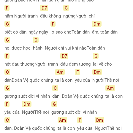
F
D7
G
năm Người tranh
đấu không
ngừngNgười chỉ
C
F
Dm
biết có dân, ngày ngày
lo sao choToàn dân
ấm, toàn dân
G
C
no, được học
hành. Người chỉ vui khi nàoToàn dân
F
D7
G
hết đau thươngNgười tranh
đấu đem tương
lai về cho
C
Am
F
Dm
dânĐoàn Vệ quốc chúng
ta là con
yêu của
NgườiThề noi
G
C
Am
gương suốt đời vì nhân
dân. Đoàn Vệ quốc chúng
ta là con
F
Dm
G
yêu của
NgườiThề noi
gương suốt đời vì nhân
C
Am
F
Dm
dân. Đoàn Vệ quốc chúng
ta là con
yêu của
NgườiThề noi