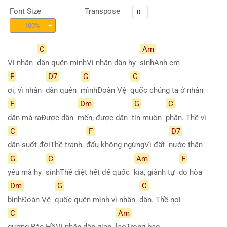
Font Size
Transpose
-
100%
+
C
Am
Vì nhân
dân quên mìnhVì nhân dân hy
sinhAnh em
F
D7
G
C
ơi, vì nhân
dân quên
mìnhĐoàn Vệ
quốc chúng ta ở nhân
F
Dm
G
C
dân mà raĐược dân
mến, được dân
tin muôn
phần. Thề vì
C
F
D7
dân suốt đờiThề tranh
đấu không ngừngVì đất
nước thân
G
C
Am
F
yêu mà hy
sinhThề diệt hết đế quốc
kia, giành tự
do hòa
Dm
G
C
bìnhĐoàn Vệ
quốc quên mình vì nhân
dân. Thề noi
C
Am
gương Bác HồVì nhân dân gian
laoTrong bao