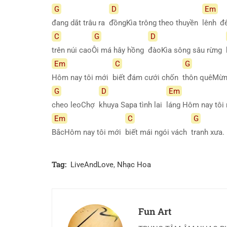
G
D
Em
đang dắt trâu ra
đồngKìa trông theo thuyền
lênh
đ
C
G
D
trên núi cao
Ôi má hây hồng
đàoKìa sông sâu rừng
Em
C
G
Hôm nay tôi mới
biết đám cưới chốn
thôn quêMừ
G
D
Em
cheo leoChợ
khuya Sapa tình lai
láng Hôm nay tô
Em
C
G
BắcHôm nay tôi mới
biết mái ngói vách
tranh
xưa.
Tag:
LiveAndLove
,
Nhạc Hoa
Fun Art