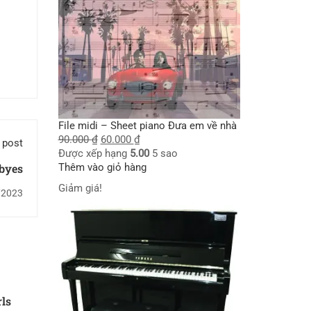
File midi – Sheet piano Đưa em về nhà
90.000
₫
60.000
₫
 post
Được xếp hạng
5.00
5 sao
Thêm vào giỏ hàng
byes
Giảm giá!
/2023
rls