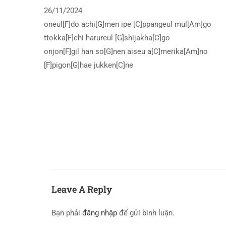
26/11/2024
oneul[F]do achi[G]men ipe [C]ppangeul mul[Am]go
ttokka[F]chi harureul [G]shijakha[C]go
onjon[F]gil han so[G]nen aiseu a[C]merika[Am]no
[F]pigon[G]hae jukken[C]ne
Leave A Reply
Bạn phải
đăng nhập
để gửi bình luận.