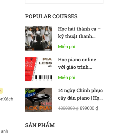
POPULAR COURSES
Học hát thánh ca –
kỹ thuật thanh
nhạc cơ bản
Miễn phí
Học piano online
với giáo trình
Methode Rose
Miễn phí
14 ngày Chinh phục
m
cây đàn piano | Học
ồnXách
piano online cơ bản
1800000 ₫
899000 ₫
SẢN PHẨM
n anh