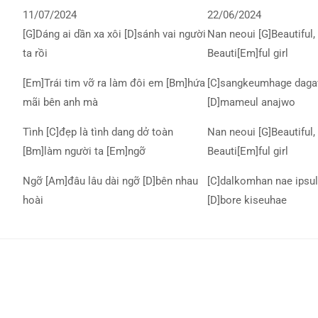
11/07/2024
22/06/2024
[G]Dáng ai dần xa xôi [D]sánh vai người
Nan neoui [G]Beautiful, 
ta rồi
Beauti[Em]ful girl
[Em]Trái tim vỡ ra làm đôi em [Bm]hứa
[C]sangkeumhage daga
mãi bên anh mà
[D]mameul anajwo
Tình [C]đẹp là tình dang dở toàn
Nan neoui [G]Beautiful, 
[Bm]làm người ta [Em]ngỡ
Beauti[Em]ful girl
Ngỡ [Am]đâu lâu dài ngỡ [D]bên nhau
[C]dalkomhan nae ipsul
hoài
[D]bore kiseuhae