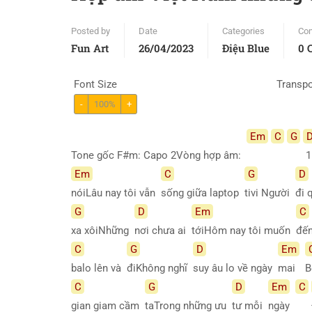
Posted by
Date
Categories
Co
Fun Art
26/04/2023
Điệu Blue
0 
Font Size
Transp
-
100%
+
Em
C
G
Tone gốc F#m: Capo 2Vòng hợp âm:
1
Em
C
G
D
nóiLâu nay tôi vẫn
sống giữa laptop
tivi Người
đi 
G
D
Em
C
xa xôiNhững
nơi chưa ai
tớiHôm nay tôi muốn
đế
C
G
D
Em
balo lên và
điKhông nghĩ
suy âu lo về ngày
mai
B
C
G
D
Em
C
gian giam cầm
taTrong những ưu
tư mỗi
ngày