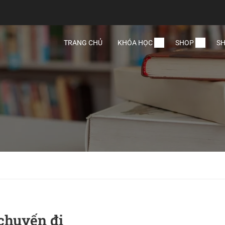
TRANG CHỦ
KHÓA HỌC
SHOP
SH
chuyến đi