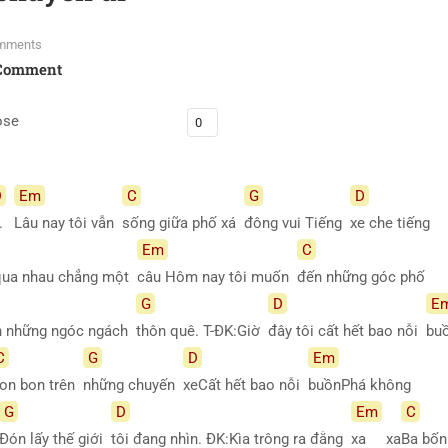
mments
Comment
ose
D
Em
C
G
D
.
Lâu nay tôi vẫn
sống giữa phố xá
đông vui Tiếng
xe che tiếng
Em
C
qua nhau chẳng một
câu Hôm nay tôi muốn
đến những góc phố
G
D
E
n những ngóc ngách
thôn quê. T-ĐK:Giờ
đây tôi cất hết bao nỗi
bu
C
G
D
Em
on bon trên
những chuyến
xeCất hết bao nỗi
buồnPhá không
G
D
Em
C
Đón lấy thế giới
tôi đang nhìn. ĐK:Kìa trông ra đằng
xa
xa
Ba bố