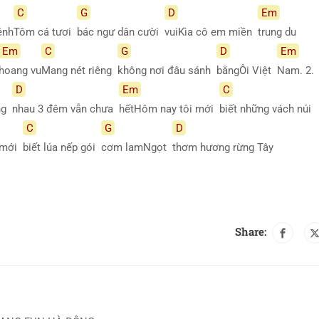
C
G
D
Em
ênh
Tôm cá tươi
bác ngư dân cười
vuiKìa cô em miền
trung du
Em
C
G
D
Em
hoang
vu
Mang nét riêng
không nơi đâu sánh
bằngÔi Việt
Nam. 2.
D
Em
C
ng
nhau 3 đêm vẫn chưa
hếtHôm nay tôi mới
biết những vách núi
C
G
D
i mới
biết lúa nếp gói
cơm lamNgọt
thơm hương rừng Tây
Share: