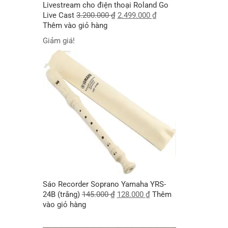
Livestream cho điện thoại Roland Go
Live Cast
3.200.000
₫
2.499.000
₫
Thêm vào giỏ hàng
Giảm giá!
Sáo Recorder Soprano Yamaha YRS-
24B (trắng)
145.000
₫
128.000
₫
Thêm
vào giỏ hàng