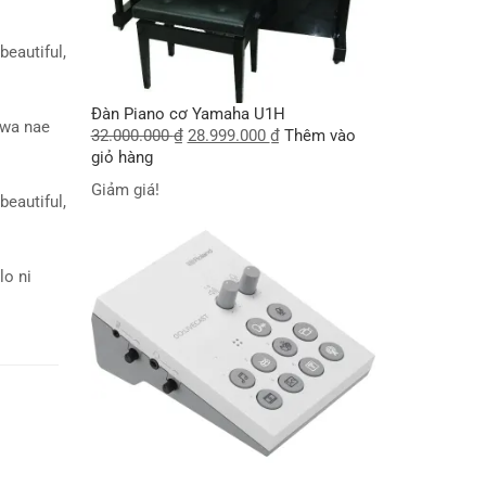
beautiful,
Đàn Piano cơ Yamaha U1H
wa nae
32.000.000
₫
28.999.000
₫
Thêm vào
giỏ hàng
Giảm giá!
beautiful,
lo ni