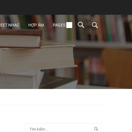
EET NHẠC
HỢP ÂM
PAGES