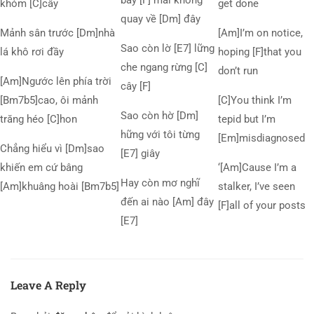
bay [F] mãi không
khóm [C]cây
get done
quay về [Dm] đây
Mảnh sân trước [Dm]nhà
[Am]I’m on notice,
Sao còn lờ [E7] lững
lá khô rơi đầy
hoping [F]that you
che ngang rừng [C]
don’t run
[Am]Ngước lên phía trời
cây [F]
[Bm7b5]cao, ôi mảnh
[C]You think I’m
Sao còn hờ [Dm]
trăng héo [C]hon
tepid but I’m
hững với tôi từng
[Em]misdiagnosed
Chẳng hiểu vì [Dm]sao
[E7] giây
khiến em cứ bâng
‘[Am]Cause I’m a
Hay còn mơ nghĩ
[Am]khuâng hoài [Bm7b5]
stalker, I’ve seen
đến ai nào [Am] đây
[F]all of your posts
[E7]
Leave A Reply