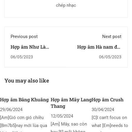
chép nhạc
Previous post
Next post
Hợp âm Như Là
Hợp âm Hà nam đất
Thứng Cu
mẹ anh hùng
06/05/2023
06/05/2023
You may also like
Hợp âm Bâng Khuâng
Hợp âm Mây Lang
Hợp âm Crush
Thang
29/06/2024
30/04/2024
12/05/2024
[Am]Gió cơn gió chiều
[C]I can’t focus on
[Am] Mây, sao còn
[Bm7b5]nay mới lùa qua
what [Em]needs to