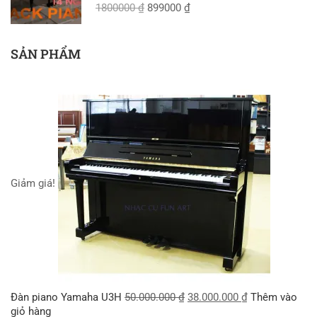
1800000 ₫
899000 ₫
SẢN PHẨM
Giảm giá!
Đàn piano Yamaha U3H
50.000.000
₫
38.000.000
₫
Thêm vào
giỏ hàng