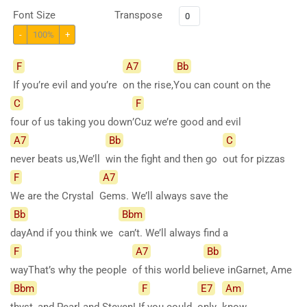
Font Size
Transpose
-
100%
+
F
A7
Bb
If you’re evil and you’re
on the rise,
You can count on the
C
F
four of us taking you down
’Cuz we’re good and evil
A7
Bb
C
never beats us,We’ll
win the fight and then go
out for pizzas
F
A7
We are the Crystal
Gems. We’ll always save the
Bb
Bbm
dayAnd if you think we
can’t. We’ll always find a
F
A7
Bb
wayThat’s why the people
of this world be
lieve inGarnet, Ame
Bbm
F
E7
Am
thyst, and Pearl and Steven!
If you could
only
know,