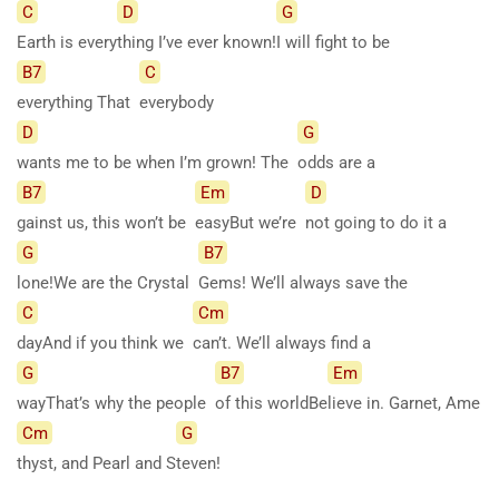
C
D
G
Earth is every
thing I’ve ever known!
I will fight to be
B7
C
everything That
everybody
D
G
wants me to be when I’m grown! The
odds are a
B7
Em
D
gainst us, this won’t be
easyBut we’re
not going to do it a
G
B7
lone!We are the Crystal
Gems! We’ll always save the
C
Cm
dayAnd if you think we
can’t. We’ll always find a
G
B7
Em
wayThat’s why the people
of this worldBe
lieve in. Garnet, Ame
Cm
G
thyst, and Pearl and S
teven!