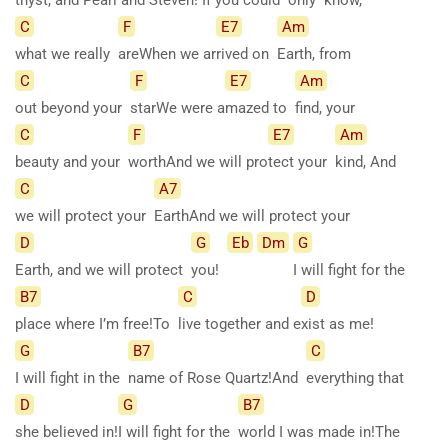
C
F
E7
Am
what we really
areWhen we ar
rived on
Earth, from
C
F
E7
Am
out beyond your
starWe were a
mazed to
find, your
C
F
E7
Am
beauty and your
worthAnd we will pro
tect your
kind, And
C
A7
we will protect your
EarthAnd we will protect your
D
G
Eb
Dm
G
Earth, and we will protect
you!
I will fight for the
B7
C
D
place where I’m free!To
live together and e
xist as me!
G
B7
C
I will fight in the
name of Rose Quartz!And
everything that
D
G
B7
she believed in!
I will fight for the
world I was made in!The