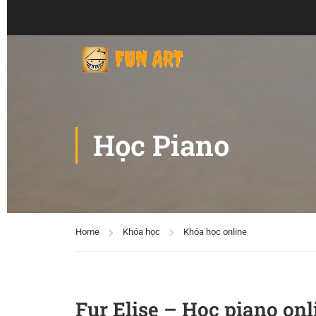
Học Piano
Home
Khóa học
Khóa học online
Fur Elise – Học piano onl