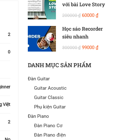
với bài Love Story
60000 ₫
200000 ₫
Học sáo Recorder
2
siêu nhanh
99000 ₫
300000 ₫
0
DANH MỤC SẢN PHẨM
Đàn Guitar
inner
Guitar Acoustic
Guitar Classic
g Việt
Phụ kiện Guitar
Đàn Piano
2
Đàn Piano Cơ
Đàn Piano điện
No