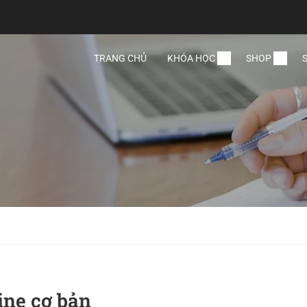
TRANG CHỦ
KHÓA HỌC
SHOP
ine cơ bản