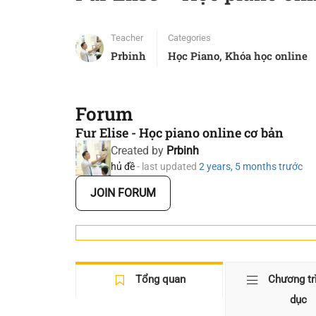
Teacher
Categories
Prbinh
Học Piano
,
Khóa học online
Forum
Fur Elise - Học piano online cơ bản
Created by
Prbinh
hủ đề
- last updated
2 years, 5 months trước
JOIN FORUM
Tổng quan
Chương tr
dục