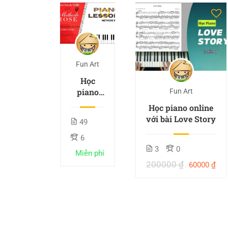
Fun Art
Học
piano
Fun Art
online
Học piano online
với giáo
với bài Love Story
49
trình
Methode
6
Rose
3
0
Miễn phí
200000 ₫
60000 ₫