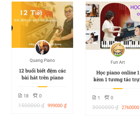
Quang Piano
Fun Art
12 buổi biết đệm các
Học piano online 1
bài hát trên piano
kèm 1 tương tác trự
tuyến
18
0
1
0
1500000 ₫
999000 ₫
3000000 ₫
2760000