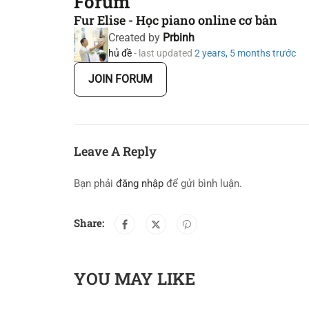
Forum
Fur Elise - Học piano online cơ bản
Created by
Prbinh
hủ đề
- last updated
2 years, 5 months trước
JOIN FORUM
Leave A Reply
Bạn phải
đăng nhập
để gửi bình luận.
Share:
YOU MAY LIKE