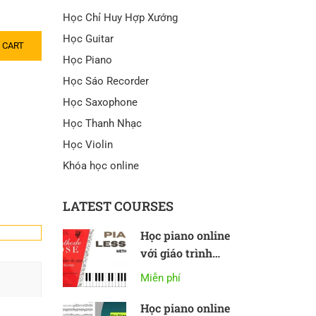
Học Chỉ Huy Hợp Xướng
Học Guitar
 CART
Học Piano
Học Sáo Recorder
Học Saxophone
Học Thanh Nhạc
Học Violin
Khóa học online
LATEST COURSES
Học piano online
với giáo trình
Methode Rose
Miễn phí
Học piano online