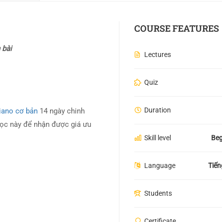
COURSE FEATURES
 bài
Lectures
Quiz
Duration
iano cơ bản
14 ngày chinh
ọc này để nhận được giá ưu
Skill level
Beg
Language
Tiến
Students
Certificate