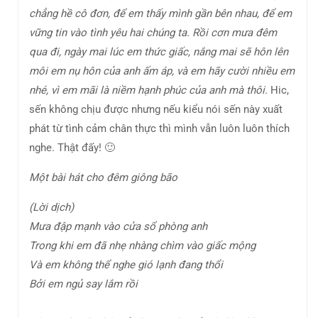
chẳng hề cô đơn, để em thấy mình gần bên nhau, để em
vững tin vào tình yêu hai chúng ta. Rồi cơn mưa đêm
qua đi, ngày mai lúc em thức giấc, nắng mai sẽ hôn lên
môi em nụ hôn của anh ấm áp, và em hãy cười nhiều em
nhé, vì em mãi là niềm hạnh phúc của anh mà thôi.
Hic,
sến không chịu được nhưng nếu kiểu nói sến này xuất
phát từ tình cảm chân thực thì mình vẫn luôn luôn thích
nghe. Thật đấy! 🙂
Một bài hát cho đêm giông bão
(Lời dịch)
Mưa đập mạnh vào cửa sổ phòng anh
Trong khi em đã nhẹ nhàng chìm vào giấc mộng
Và em không thể nghe gió lạnh đang thổi
Bởi em ngủ say lắm rồi