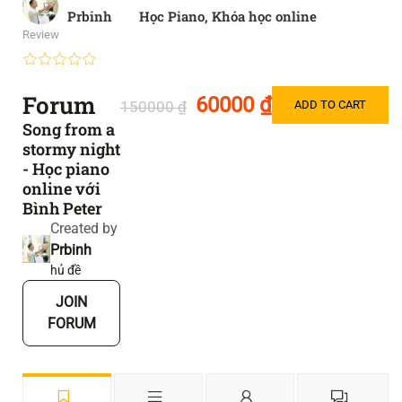
Prbinh
Học Piano
,
Khóa học online
Review
Forum
60000 ₫
150000 ₫
ADD TO CART
Song from a
stormy night
- Học piano
online với
Bình Peter
Created by
Prbinh
hủ đề
JOIN
FORUM