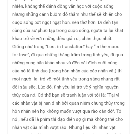
nhiên, không thể đánh đồng văn học với cuộc sống
nhưng những cánh buồm đỏ thắm như thế sẽ khiến cho
cuộc sống bớt ngột ngạt hơn, nên thơ hơn. Đi đến tận
cùng của sự phức tạp trong cuộc sống, người ta lại khát
khao trở về với những điều giản dị, chân thực nhất.
Giống như trong “Lost in translation” hay “In the mood
for love”, đi qua những thăng trầm trong tình yêu, đi qua
những cung bậc khác nhau và đến cái đích cuối cùng
của nó là tình dục (trong hôn nhân của các nhân vật) thì
mọi người lại trở về một tình yêu trong sáng nhưng rất
đỗi sâu sắc. Lúc đó, tình yêu lại trở về ý nghĩa nguyên
thủy của nó. Có thể bạn sẽ tranh luận với tôi là: “Tại vì
các nhân vật bị hạn định bởi quan niệm chung thủy trong
hôn nhân nên họ không muốn vượt qua rào cản đó”. Tôi
nói, nếu đã là phim thì đạo diễn sợ gì mà không thể cho
nhân vật của mình vượt rào. Nhưng liệu khi nhân vật