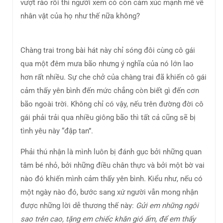
vượt rào rồi thì người xem có còn cảm xúc mạnh mẽ về
nhân vật của họ như thế nữa không?
Chàng trai trong bài hát này chỉ sóng đôi cùng cô gái
qua một đêm mưa bão nhưng ý nghĩa của nó lớn lao
hơn rất nhiều. Sự che chở của chàng trai đã khiến cô gái
cảm thấy yên bình đến mức chẳng còn biết gì đến cơn
bão ngoài trời. Không chỉ có vậy, nếu trên đường đời cô
gái phải trải qua nhiều giông bão thì tất cả cũng sẽ bị
tình yêu này “đập tan”.
Phải thú nhận là mình luôn bị đánh gục bởi những quan
tâm bé nhỏ, bởi những điều chân thực và bởi một bờ vai
nào đó khiến mình cảm thấy yên bình. Kiểu như, nếu có
một ngày nào đó, bước sang xứ người vẫn mong nhận
được những lời dễ thương thế này:
Gửi em những ngôi
sao trên cao, tặng em chiếc khăn gió ấm, để em thấy