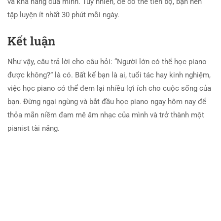
và khả năng của mình. Tuy nhiên, để có thể tiến bộ, bạn nên
tập luyện ít nhất 30 phút mỗi ngày.
Kết luận
Như vậy, câu trả lời cho câu hỏi: “Người lớn có thể học piano
được không?” là có. Bất kể bạn là ai, tuổi tác hay kinh nghiệm,
việc học piano có thể đem lại nhiều lợi ích cho cuộc sống của
bạn. Đừng ngại ngùng và bắt đầu học piano ngay hôm nay để
thỏa mãn niềm đam mê âm nhạc của mình và trở thành một
pianist tài năng.