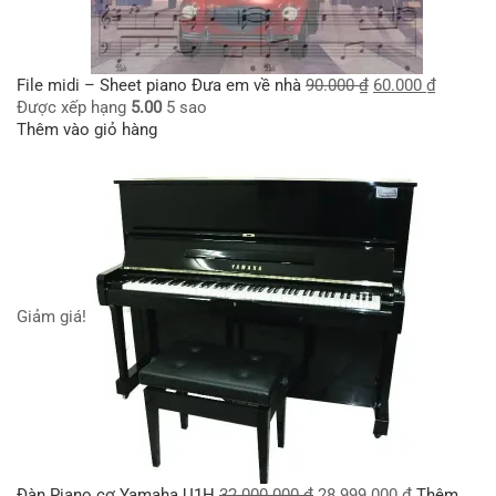
File midi – Sheet piano Đưa em về nhà
90.000
₫
60.000
₫
Được xếp hạng
5.00
5 sao
Thêm vào giỏ hàng
Giảm giá!
Đàn Piano cơ Yamaha U1H
32.000.000
₫
28.999.000
₫
Thêm