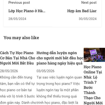
Previous post
Next post
Lớp Học Piano ở Hà
Hợp âm Bad Liar
Đông - Trải Nghiệm
28/05/2024
30/05/2024
và Những Lời Khuyên
Từ Chuyên Gia
You may also like
Cách Tự Học Piano
Hướng dẫn luyện ngón
Cơ Bản Tại Nhà Cho
cho người mới bắt đầu học
Người Mới Bắt Đầu
piano hàng ngày hiệu quả
Học Piano
28/05/2026
03/05/2026
Online Tại
Nhà: Lộ
Không cần đến trung
Tại sao việc luyện ngón quan
Trình 7
tâm, bạn vẫn có thể tự
trọng trong học piano? Việc
Bước
học piano cơ bản tại
luyện ngón tay là một phần
Thành
nhà với lộ trình 5 bước
không thể thiếu trong quá
Thạo Cho
Người Mới
đơn giản này. Dành cho
trình học piano, đặc biệt là