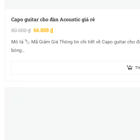
Capo guitar cho đàn Acoustic giá rẻ
80.000
₫
66.888
₫
Mô tả 🏷 Mã Giảm Giá Thông tin chi tiết về Capo guitar cho 
bóng…
TH