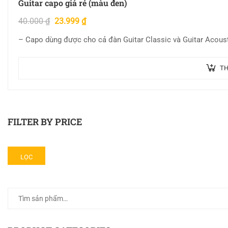
Guitar capo giá rẻ (màu đen)
40.000
₫
23.999
₫
– Capo dùng được cho cả đàn Guitar Classic và Guitar Acous
TH
FILTER BY PRICE
LỌC