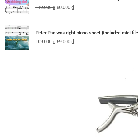
149.000
₫
80.000
₫
Peter Pan was right piano sheet (included midi file
109.000
₫
69.000
₫