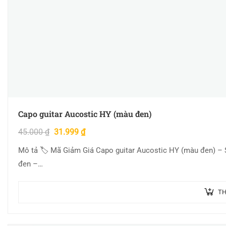
Capo guitar Aucostic HY (màu đen)
45.000
₫
31.999
₫
Mô tả 🏷 Mã Giảm Giá Capo guitar Aucostic HY (màu đen) – S
đen –…
TH