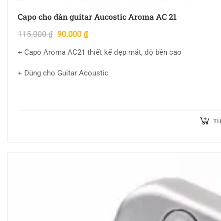
Capo cho đàn guitar Aucostic Aroma AC 21
115.000
₫
90.000
₫
+ Capo Aroma AC21 thiết kế đẹp mắt, độ bền cao
+ Dùng cho Guitar Acoustic
TH