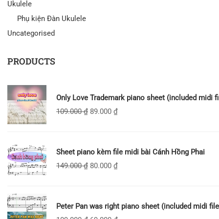
Ukulele
Phụ kiện Đàn Ukulele
Uncategorised
PRODUCTS
Only Love Trademark piano sheet (included midi fi
109.000
₫
89.000
₫
Sheet piano kèm file midi bài Cánh Hồng Phai
149.000
₫
80.000
₫
Peter Pan was right piano sheet (included midi file