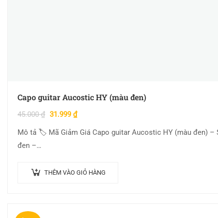
Capo guitar Aucostic HY (màu đen)
45.000
₫
31.999
₫
Mô tả 🏷 Mã Giảm Giá Capo guitar Aucostic HY (màu đen) – S
đen –…
THÊM VÀO GIỎ HÀNG