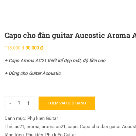
Capo cho đàn guitar Aucostic Aroma A
115.000
₫
90.000
₫
+ Capo Aroma AC21 thiết kế đẹp mắt, độ bền cao
+ Dùng cho Guitar Acoustic
-
+
THÊM VÀO GIỎ HÀNG
Danh mục:
Phụ kiện Guitar
Thẻ:
ac21
,
aroma
,
aroma ac21
,
capo
,
Capo cho đàn guitar Aucos
tăng tông
,
Phụ kiện
,
Phụ kiện Guitar