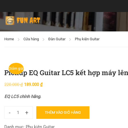
Home
Cửa hàng
Đàn Guitar
Phụ kiện Guitar
Giảm giá!
Pickup EQ Guitar LC5 kết hợp máy lê
220.000
₫
189.000
₫
EQ LC5 chính hãng.
-
+
THÊM VÀO GIỎ HÀNG
Danh mục:
Phụ kiện Guitar