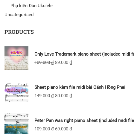
Phụ kiện Đàn Ukulele
Uncategorised
PRODUCTS
Only Love Trademark piano sheet (included midi fi
109.000
₫
89.000
₫
Sheet piano kèm file midi bài Cánh Hồng Phai
149.000
₫
80.000
₫
Peter Pan was right piano sheet (included midi file
109.000
₫
69.000
₫