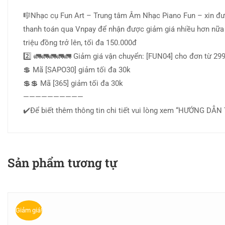
🎼Nhạc cụ Fun Art – Trung tâm Âm Nhạc Piano Fun – xin đư
thanh toán qua Vnpay để nhận được giảm giá nhiều hơn nữa
triệu đồng trở lên, tối đa 150.000đ
2️⃣ 🚛🚛🚛🚛🚛 Giảm giá vận chuyển: [FUN04] cho đơn từ 299.
💲 Mã [SAPO30] giảm tối đa 30k
💲💲 Mã [365] giảm tối đa 30k
——————————
✔️Để biết thêm thông tin chi tiết vui lòng xem “HƯỚNG DẪ
Sản phẩm tương tự
Giảm giá!