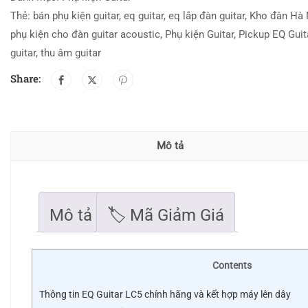
Thẻ:
bán phụ kiện guitar
,
eq guitar
,
eq lắp đàn guitar
,
Kho đàn Hà N
phụ kiện cho đàn guitar acoustic
,
Phụ kiện Guitar
,
Pickup EQ Guit
guitar
,
thu âm guitar
Share:
Mô tả
Mô tả
🏷 Mã Giảm Giá
Contents
Thông tin EQ Guitar LC5 chính hãng và kết hợp máy lên dây