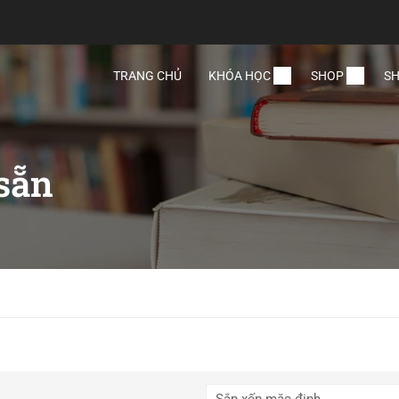
TRANG CHỦ
KHÓA HỌC
SHOP
SH
sẵn