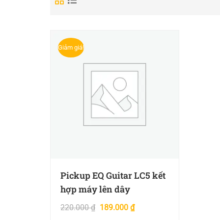
Giảm giá!
Pickup EQ Guitar LC5 kết
hợp máy lên dây
220.000
₫
189.000
₫