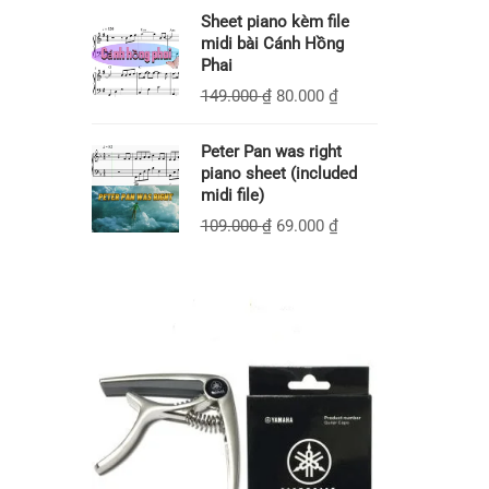
Sheet piano kèm file
midi bài Cánh Hồng
Phai
149.000
₫
80.000
₫
Peter Pan was right
piano sheet (included
midi file)
109.000
₫
69.000
₫