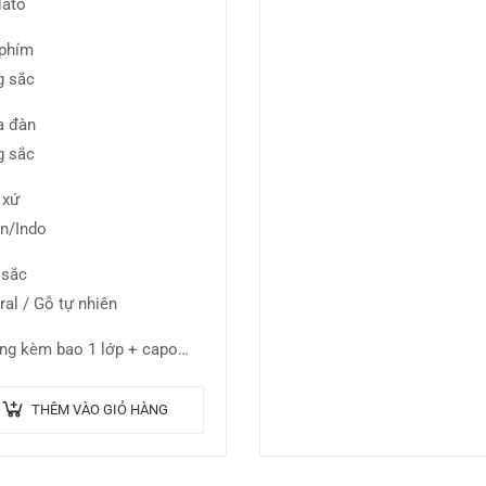
ato
phím
 sắc
 đàn
 sắc
 xứ
n/Indo
 sắc
ral / Gỗ tự nhiên
ng kèm bao 1 lớp + capo…
THÊM VÀO GIỎ HÀNG