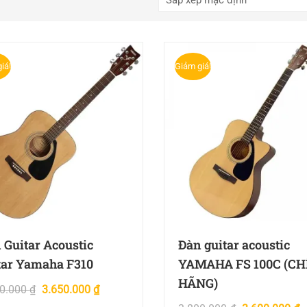
iá!
Giảm giá!
 Guitar Acoustic
Đàn guitar acoustic
tar Yamaha F310
YAMAHA FS 100C (C
HÃNG)
50.000
₫
3.650.000
₫