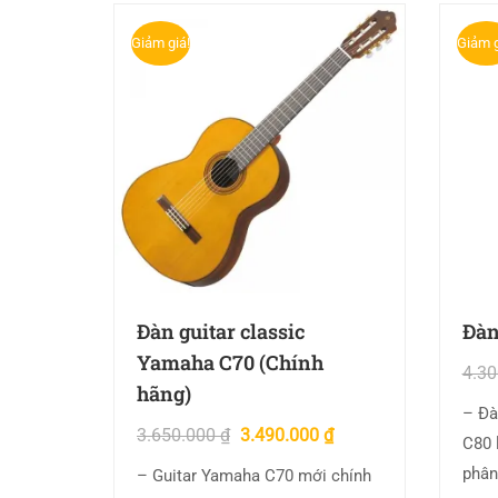
Giảm giá!
Giảm g
Đàn guitar classic
Đàn
Yamaha C70 (Chính
4.3
hãng)
– Đà
3.650.000
₫
3.490.000
₫
C80 
phân
– Guitar Yamaha C70 mới chính