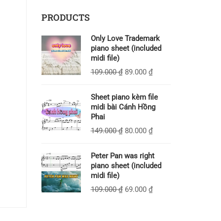
PRODUCTS
Only Love Trademark
piano sheet (included
midi file)
109.000
₫
89.000
₫
Sheet piano kèm file
midi bài Cánh Hồng
Phai
149.000
₫
80.000
₫
Peter Pan was right
piano sheet (included
midi file)
109.000
₫
69.000
₫