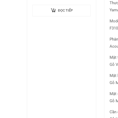
Thươ
Yam
ĐỌC TIẾP
Mod
F310
Phân
Acou
Mặt 
Gỗ 
Mặt 
Gỗ M
Mặt 
Gỗ M
Cần 