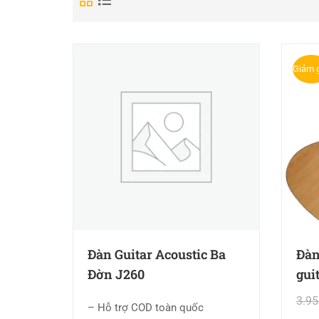
Giảm g
Đàn Guitar Acoustic Ba
Đàn
Đờn J260
gui
3.9
– Hỗ trợ COD toàn quốc