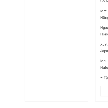
Gỗ N
Mặt 
Hồng
Ngựa
Hồng
Xuất
Japa
Màu
Natu
– Tặ