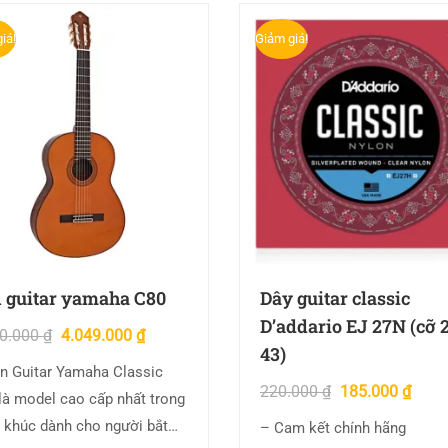
iá!
Giảm giá!
 guitar yamaha C80
Dây guitar classic
D’addario EJ 27N (cỡ 
00.000
₫
4.049.000
₫
43)
n Guitar Yamaha Classic
220.000
₫
185.000
₫
là model cao cấp nhất trong
 khúc dành cho người bắt
– Cam kết chính hãng