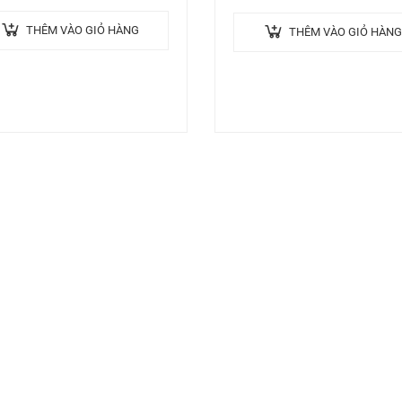
(dòng C) của Yamaha. Âm
h chất lượng, dễ chơi…
THÊM VÀO GIỎ HÀNG
THÊM VÀO GIỎ HÀNG