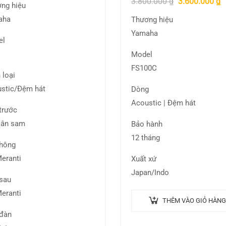
3.800.000
₫
3.600.000
₫
ng hiệu
aha
Thương hiệu
Yamaha
el
Model
FS100C
 loại
stic/Đệm hát
Dòng
Acoustic | Đệm hát
trước
Vân sam
Bảo hành
12 tháng
hông
eranti
Xuất xứ
Japan/Indo
sau
eranti
THÊM VÀO GIỎ HÀNG
đàn