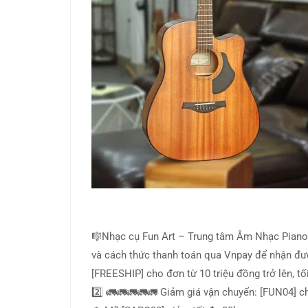
🎼Nhạc cụ Fun Art – Trung tâm Âm Nhạc Piano 
và cách thức thanh toán qua Vnpay để nhận đư
[FREESHIP] cho đơn từ 10 triệu đồng trở lên, t
2️⃣ 🚛🚛🚛🚛🚛 Giảm giá vận chuyển: [FUN04] ch