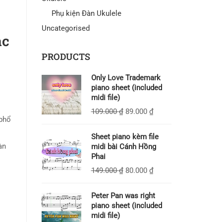
Phụ kiện Đàn Ukulele
Uncategorised
ạc
PRODUCTS
Only Love Trademark
piano sheet (included
midi file)
109.000
₫
89.000
₫
 phổ
Sheet piano kèm file
àn
midi bài Cánh Hồng
Phai
149.000
₫
80.000
₫
Peter Pan was right
piano sheet (included
midi file)