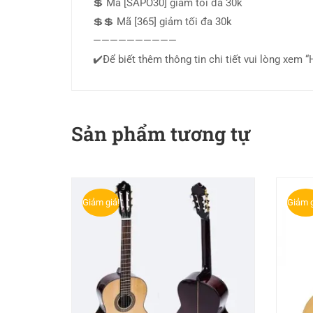
💲 Mã [SAPO30] giảm tối đa 30k
💲💲 Mã [365] giảm tối đa 30k
——————————
✔️Để biết thêm thông tin chi tiết vui lòng x
Sản phẩm tương tự
Giảm giá!
Giảm g