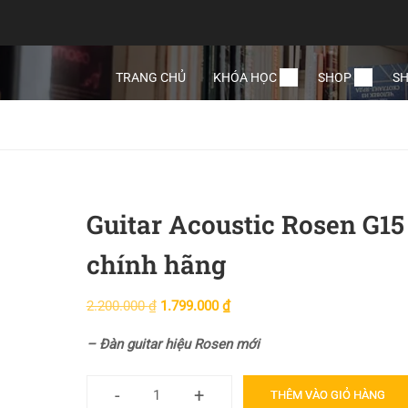
TRANG CHỦ
KHÓA HỌC
SHOP
SH
Guitar Acoustic Rosen G15
chính hãng
2.200.000
₫
1.799.000
₫
– Đàn guitar hiệu Rosen mới
-
+
THÊM VÀO GIỎ HÀNG