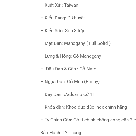
– Xuất Xứ : Taiwan
– Kiểu Dáng: D khuyết
– Kiểu Sơn: Sơn 3 lớp
– Mặt Đàn: Mahogany ( Full Solid )
– Lưng & Hông: Gỗ Mahogany
– Đầu Đàn & Cần : Gỗ Nato
– Ngựa Đàn: Gỗ Mun (Ebony)
– Dây Đàn: d’addario cỡ 11
– Khóa đàn: Khóa đúc đúc inox chính hãng
– Ty Chỉnh Cần: Có ti chỉnh chống cong cần 2 
Bảo Hành: 12 Tháng