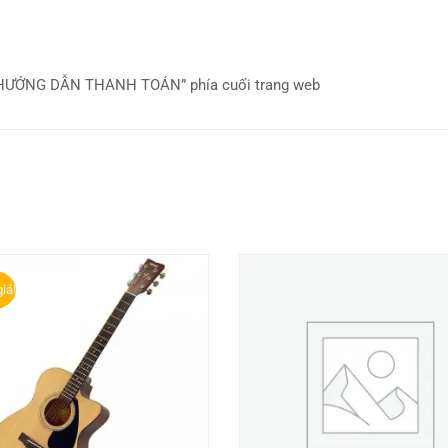
em “HƯỚNG DẪN THANH TOÁN” phía cuối trang web
iá!