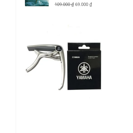
109.000
₫
69.000
₫