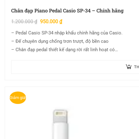
Chân đạp Piano Pedal Casio SP-34 – Chính hãng
1.200.000
₫
950.000
₫
– Pedal Casio SP-34 nhập khẩu chính hãng của Casio.
– Đế chuyên dụng chống trơn trượt, độ bền cao
– Chân đạp pedal thiết kế dạng rời rất linh hoạt có…
TH
Giảm giá!