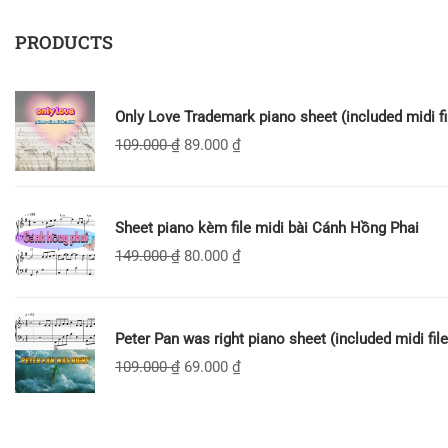
PRODUCTS
Only Love Trademark piano sheet (included midi fi
109.000
₫
89.000
₫
Sheet piano kèm file midi bài Cánh Hồng Phai
149.000
₫
80.000
₫
Peter Pan was right piano sheet (included midi file
109.000
₫
69.000
₫