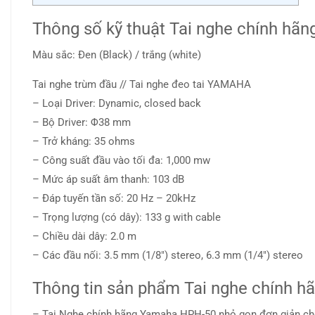
Thông số kỹ thuật Tai nghe chính h
Màu sắc: Đen (Black) / trắng (white)
Tai nghe trùm đầu // Tai nghe đeo tai YAMAHA
– Loại Driver: Dynamic, closed back
– Bộ Driver: Φ38 mm
– Trở kháng: 35 ohms
– Công suất đầu vào tối đa: 1,000 mw
– Mức áp suất âm thanh: 103 dB
– Đáp tuyến tần số: 20 Hz – 20kHz
– Trọng lượng (có dây): 133 g with cable
– Chiều dài dây: 2.0 m
– Các đầu nối: 3.5 mm (1/8″) stereo, 6.3 mm (1/4″) stereo
Thông tin sản phẩm Tai nghe chính 
– Tai Nghe chính hãng Yamaha HPH-50 nhỏ gọn đơn giản ch