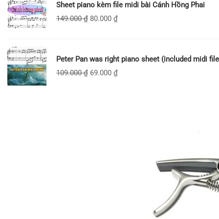
Sheet piano kèm file midi bài Cánh Hồng Phai
149.000
₫
80.000
₫
Peter Pan was right piano sheet (included midi file
109.000
₫
69.000
₫