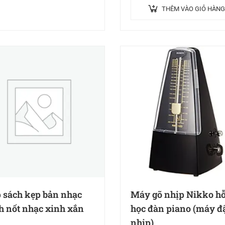
THÊM VÀO GIỎ HÀNG
 sách kẹp bản nhạc
Máy gõ nhịp Nikko hỗ
h nốt nhạc xinh xắn
học đàn piano (máy đ
nhịp)