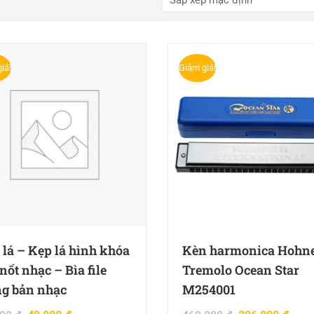
iá!
Giảm giá!
e lá – Kẹp lá hình khóa
Kèn harmonica Hohn
nốt nhạc – Bìa file
Tremolo Ocean Star
g bản nhạc
M254001