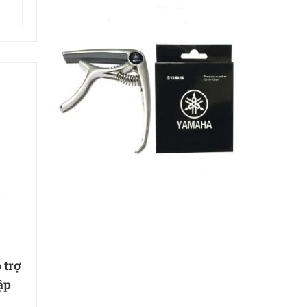
 trợ
ập