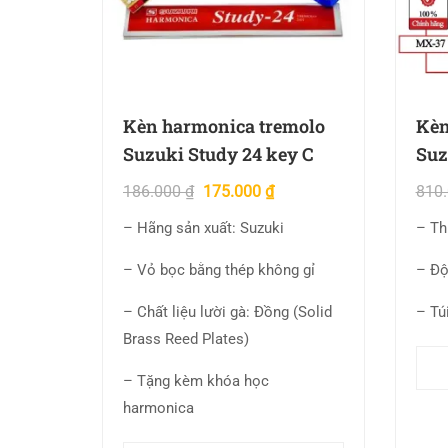
Kèn harmonica tremolo
Kèn
Suzuki Study 24 key C
Suz
186.000
₫
175.000
₫
810
– Hãng sản xuất: Suzuki
– Th
– Vỏ bọc bằng thép không gỉ
– Độ
– Chất liệu lười gà: Đồng (Solid
– Túi
Brass Reed Plates)
– Tặng kèm khóa học
harmonica