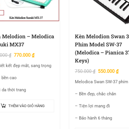
 Melodion – Melodica
Kèn Melodion Swan 
uki MX37
Phím Model SW-37
(Melodica – Pianica 3
.000
₫
770.000
₫
Keys)
iết kết đẹp mắt, sang trọng
750.000
₫
550.000
₫
 bền cao
Melodica Swan SW-37 phím
 da thời trang
– Bền đẹp, chắc chắn
– Tiện lợi mang đi
THÊM VÀO GIỎ HÀNG
– Bảo hành 6 tháng