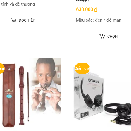
 tính và dễ thương
630.000
₫
Màu sắc: đen / đỏ mận
ĐỌC TIẾP
CHỌN
iá!
Giảm giá!