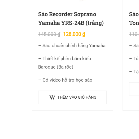
Sáo Recorder Soprano
Sáo
Yamaha YRS-24B (trắng)
Ton
145.000
₫
128.000
₫
110
– Sáo chuẩn chính hãng Yamaha
– Sá
– Thiết kế phím bấm kiểu
– Tú
Baroque (Ba-rốc)
– Tặ
– Có video hỗ trợ học sáo
THÊM VÀO GIỎ HÀNG