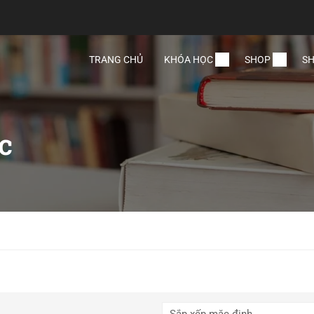
TRANG CHỦ
KHÓA HỌC
SHOP
SH
c