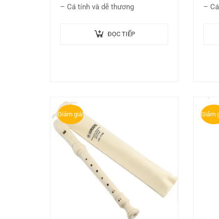
– Cá tính và dễ thương
– Cá
ĐỌC TIẾP
Giảm giá!
Giảm g