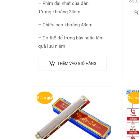
85.
– Phím dài nhất của đàn
T’rưng khoảng 24cm
– Kẹ
– Chiều cao khoảng 43cm
– Có thể để trưng bày hoặc làm
quà lưu niệm
THÊM VÀO GIỎ HÀNG
Giảm giá!
Giảm g