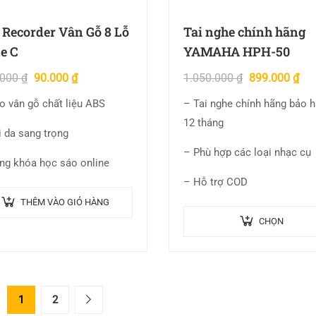
 Recorder Vân Gỗ 8 Lỗ
Tai nghe chính hãng
e C
YAMAHA HPH-50
.000
₫
90.000
₫
1.050.000
₫
899.000
₫
o vân gỗ chất liệu ABS
– Tai nghe chính hãng bảo 
12 tháng
i da sang trọng
– Phù hợp các loại nhạc cụ
ng khóa học sáo online
– Hỗ trợ COD
THÊM VÀO GIỎ HÀNG
CHỌN
1
2