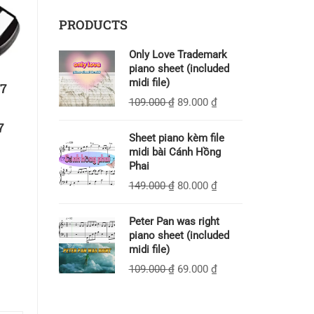
PRODUCTS
Only Love Trademark
piano sheet (included
midi file)
37
109.000
₫
89.000
₫
7
Sheet piano kèm file
midi bài Cánh Hồng
Phai
149.000
₫
80.000
₫
Peter Pan was right
piano sheet (included
midi file)
109.000
₫
69.000
₫