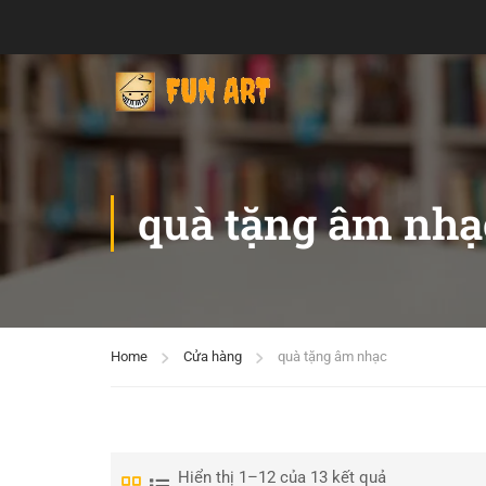
quà tặng âm nhạ
Home
Cửa hàng
quà tặng âm nhạc
Hiển thị 1–12 của 13 kết quả