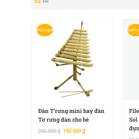
Giảm giá!
Giảm g
Đàn T’rưng mini hay đàn
Fil
Tơ rưng đàn cho bé
Sol 
đựn
200.000
₫
190.000
₫