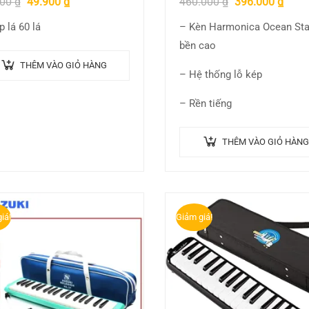
000
₫
49.900
₫
460.000
₫
396.000
₫
p lá 60 lá
– Kèn Harmonica Ocean Sta
bền cao
THÊM VÀO GIỎ HÀNG
– Hệ thống lỗ kép
– Rền tiếng
THÊM VÀO GIỎ HÀNG
iá!
Giảm giá!