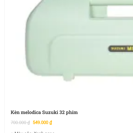
Kèn melodica Suzuki 32 phím
700.000
₫
549.000
₫