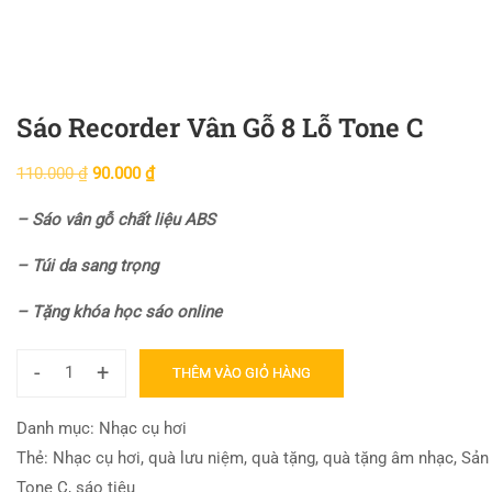
Sáo Recorder Vân Gỗ 8 Lỗ Tone C
110.000
₫
90.000
₫
– Sáo vân gỗ chất liệu ABS
– Túi da sang trọng
– T
ặng khóa học sáo online
-
+
THÊM VÀO GIỎ HÀNG
Danh mục:
Nhạc cụ hơi
Thẻ:
Nhạc cụ hơi
,
quà lưu niệm
,
quà tặng
,
quà tặng âm nhạc
,
Sản
Tone C
,
sáo tiêu