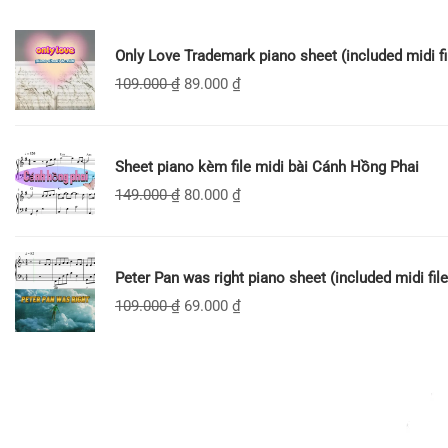
Only Love Trademark piano sheet (included midi fi
109.000
₫
89.000
₫
Sheet piano kèm file midi bài Cánh Hồng Phai
149.000
₫
80.000
₫
Peter Pan was right piano sheet (included midi file
109.000
₫
69.000
₫