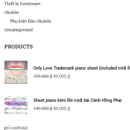
Thiết bị livestream
Ukulele
Phụ kiện Đàn Ukulele
Uncategorised
PRODUCTS
Only Love Trademark piano sheet (included midi fi
109.000
₫
89.000
₫
Sheet piano kèm file midi bài Cánh Hồng Phai
149.000
₫
80.000
₫