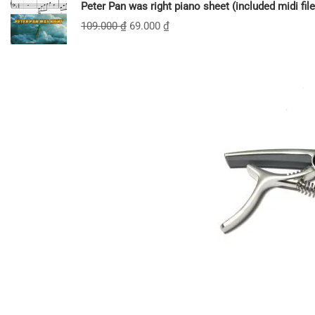
Peter Pan was right piano sheet (included midi file
109.000
₫
69.000
₫