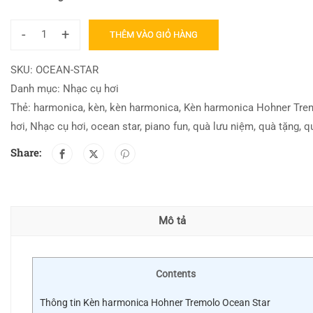
-
+
THÊM VÀO GIỎ HÀNG
SKU:
OCEAN-STAR
Danh mục:
Nhạc cụ hơi
Thẻ:
harmonica
,
kèn
,
kèn harmonica
,
Kèn harmonica Hohner Tre
hơi
,
Nhạc cụ hơi
,
ocean star
,
piano fun
,
quà lưu niệm
,
quà tặng
,
q
Share:
Mô tả
Contents
Thông tin Kèn harmonica Hohner Tremolo Ocean Star