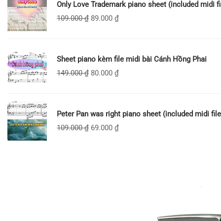
Only Love Trademark piano sheet (included midi fi
109.000
₫
89.000
₫
Sheet piano kèm file midi bài Cánh Hồng Phai
149.000
₫
80.000
₫
Peter Pan was right piano sheet (included midi file
109.000
₫
69.000
₫