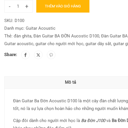
-
+
THÊM VÀO GIỎ HÀNG
SKU:
D100
Danh mục:
Guitar Acoustic
Thẻ:
đàn ghita
,
Đàn Guitar BA ĐỜN Aucostic D100
,
Đàn Guitar B
Guitar acoustic
,
guitar cho người mới học
,
guitar dây sắt
,
guitar g
Share:
Mô tả
Đàn Guitar Ba Đờn Acoustic D100 là một cây đàn chất lượng 
tốt, nó là sự lựa chọn hoàn hảo cho những người muốn khám
Cặp đôi dành cho người mới học là
Ba Đờn J100
và
Ba Đờn 