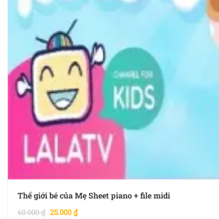
Thế giới bé của Mẹ Sheet piano + file midi
60.000
₫
25.000
₫