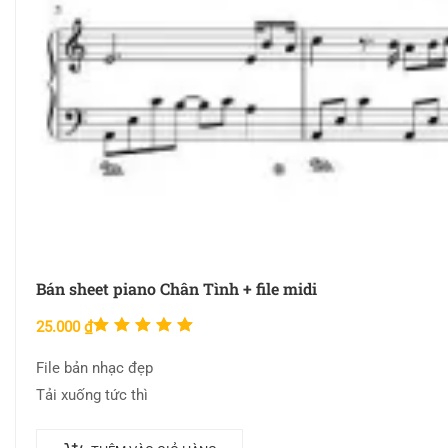
Bán sheet piano Chân Tình + file midi
Được xếp
25.000
₫
hạng
File bản nhạc đẹp
5.00
5
Tải xuống tức thì
sao