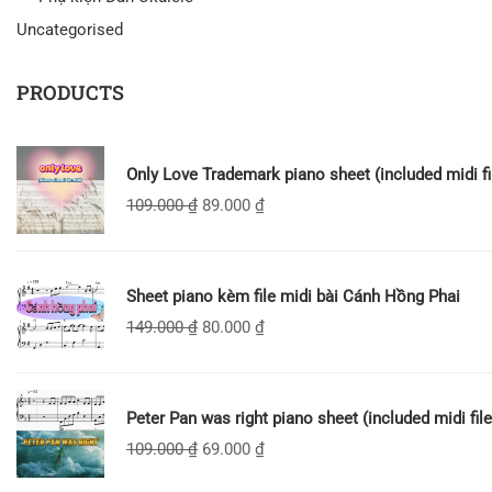
Uncategorised
PRODUCTS
Only Love Trademark piano sheet (included midi fi
109.000
₫
89.000
₫
Sheet piano kèm file midi bài Cánh Hồng Phai
149.000
₫
80.000
₫
Peter Pan was right piano sheet (included midi file
109.000
₫
69.000
₫