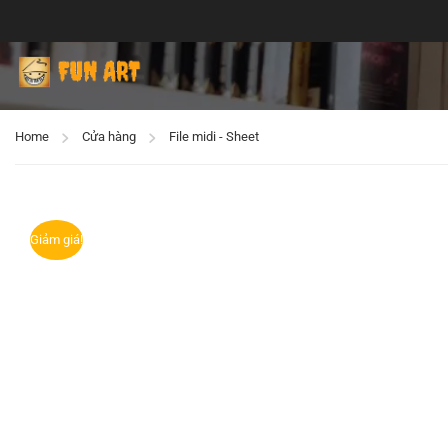
Home
Cửa hàng
File midi - Sheet
Giảm giá!