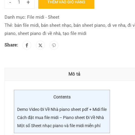
-
+
THÊM VÀO GIỎ HÀNG
Danh mục:
File midi - Sheet
Thẻ:
bán file midi
,
bán sheet nhạc
,
bán sheet piano
,
di ve nha
,
đi 
piano
,
sheet piano đi về nhà
,
tạo file midi
Share:
Mô tả
Contents
Demo Video Đi Về Nhà piano sheet pdf + Midi file
Cách đặt mua file midi – Piano sheet Đi Về Nhà
Một số Sheet nhạc piano và file midi miễn phí