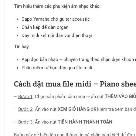
Tìm hiểu thêm các phụ kiện âm nhạc khác:
Capo Yamaha cho guitar acoustic
Chân kép để đàn organ
Dây midi kết nối đàn với điện thoại
Tin hay:
App đọc bản nhạc – chuyển trang theo nhận diện khuôn
Phần mềm tự học đàn qua file midi
Cách đặt mua file midi – Piano she
–
Bước 1
: Chọn sản phẩm cần mua -> ấn nút
THÊM VÀO GI
–
Bước 2
: Ấn vào nút
XEM GIỎ HÀNG
để kiểm tra xem bạn 
–
Bước 3
: Ấn vào nút
TIẾN HÀNH THANH TOÁN
Bước này sẽ hiện lên các thông tin cá nhân cần thiết để đơn