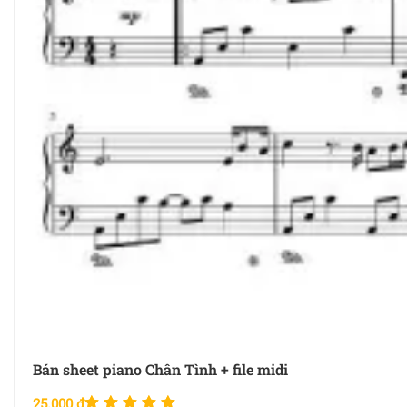
Bán sheet piano Chân Tình + file midi
Được xếp
25.000
₫