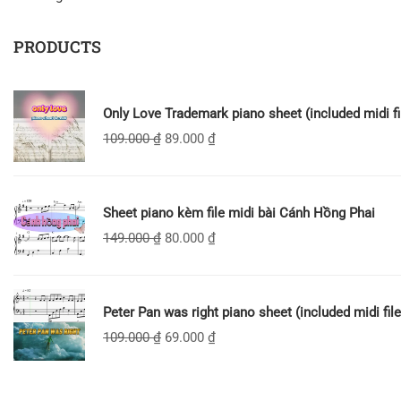
PRODUCTS
Only Love Trademark piano sheet (included midi fi
109.000
₫
89.000
₫
Sheet piano kèm file midi bài Cánh Hồng Phai
149.000
₫
80.000
₫
Peter Pan was right piano sheet (included midi file
109.000
₫
69.000
₫