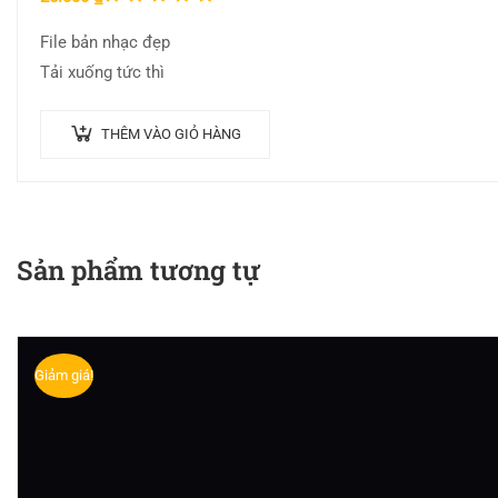
hạng
File bản nhạc đẹp
5.00
5
Tải xuống tức thì
sao
THÊM VÀO GIỎ HÀNG
Sản phẩm tương tự
Giảm giá!