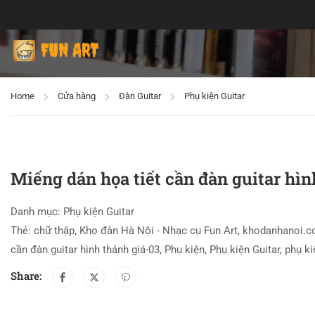
Home
Cửa hàng
Đàn Guitar
Phụ kiện Guitar
Miếng dán họa tiết cần đàn guitar hìn
Danh mục:
Phụ kiện Guitar
Thẻ:
chữ thập
,
Kho đàn Hà Nội - Nhạc cụ Fun Art
,
khodanhanoi.
cần đàn guitar hình thánh giá-03
,
Phụ kiện
,
Phụ kiện Guitar
,
phụ ki
Share: