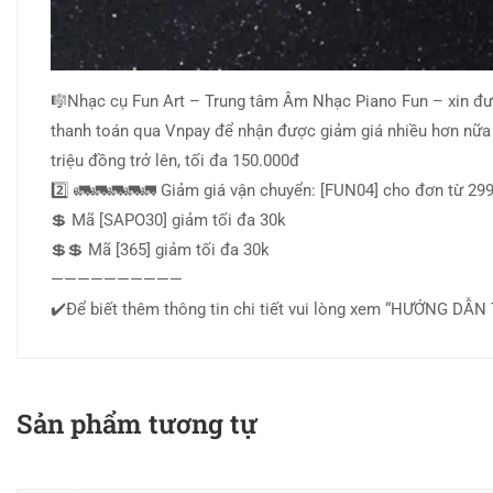
🎼Nhạc cụ Fun Art – Trung tâm Âm Nhạc Piano Fun – xin đư
thanh toán qua Vnpay để nhận được giảm giá nhiều hơn nữa
triệu đồng trở lên, tối đa 150.000đ
2️⃣ 🚛🚛🚛🚛🚛 Giảm giá vận chuyển: [FUN04] cho đơn từ 299.
💲 Mã [SAPO30] giảm tối đa 30k
💲💲 Mã [365] giảm tối đa 30k
——————————
✔️Để biết thêm thông tin chi tiết vui lòng xem “HƯỚNG DẪ
Sản phẩm tương tự