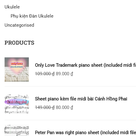
Ukulele
Phụ kiện Đàn Ukulele
Uncategorised
PRODUCTS
Only Love Trademark piano sheet (included midi fi
109.000
₫
89.000
₫
Sheet piano kèm file midi bài Cánh Hồng Phai
149.000
₫
80.000
₫
Peter Pan was right piano sheet (included midi file