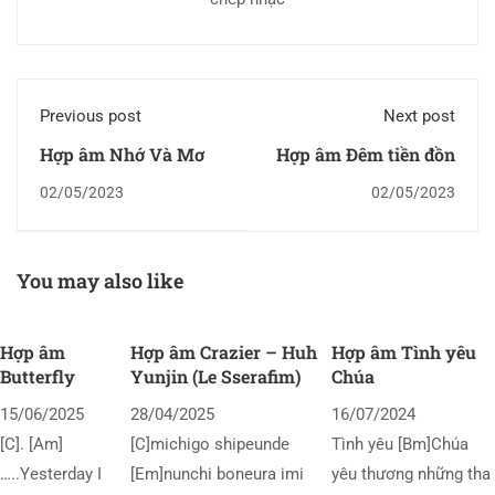
Previous post
Next post
Hợp âm Nhớ Và Mơ
Hợp âm Đêm tiền đồn
02/05/2023
02/05/2023
You may also like
Hợp âm
Hợp âm Crazier – Huh
Hợp âm Tình yêu
Butterfly
Yunjin (Le Sserafim)
Chúa
15/06/2025
28/04/2025
16/07/2024
[C]. [Am]
[C]michigo shipeunde
Tình yêu [Bm]Chúa
…..Yesterday I
[Em]nunchi boneura imi
yêu thương những tha