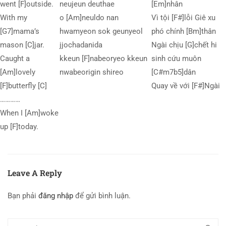
went [F]outside.
neujeun deuthae
[Em]nhân
With my
o [Am]neuldo nan
Vì tội [F#]lỗi Giê xu
[G7]mama’s
hwamyeon sok geunyeol
phó chính [Bm]thân
mason [C]jar.
jjochadanida
Ngài chịu [G]chết hi
Caught a
kkeun [F]nabeoryeo kkeun
sinh cứu muôn
[Am]lovely
nwabeorigin shireo
[C#m7b5]dân
[F]butterfly [C]
Quay về với [F#]Ngài
…………
When I [Am]woke
up [F]today.
Leave A Reply
Bạn phải
đăng nhập
để gửi bình luận.