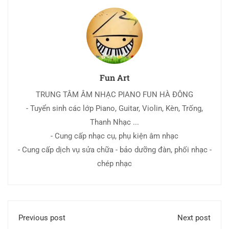
Fun Art
TRUNG TÂM ÂM NHẠC PIANO FUN HÀ ĐÔNG
- Tuyển sinh các lớp Piano, Guitar, Violin, Kèn, Trống,
Thanh Nhạc ...
- Cung cấp nhạc cụ, phụ kiện âm nhạc
- Cung cấp dịch vụ sửa chữa - bảo dưỡng đàn, phối nhạc -
chép nhạc
Previous post
Next post