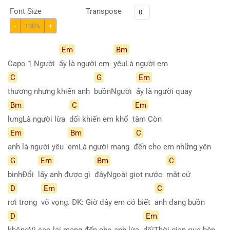
Font Size
Transpose
-
100%
+
Em
Bm
Capo 1 Người
ấy là người em
yêuLà người em
C
G
Em
thương nhưng khiến anh
buồnNgười
ấy là người quay
Bm
C
Em
lưngLà người lừa
dối khiến em khổ
tâm Còn
Em
Bm
C
anh là người yêu
emLà người mang
đến cho em những yên
G
Em
Bm
C
bìnhĐổi
lấy anh được gì
đâyNgoài giọt nước
mắt cứ
D
Em
C
rơi trong
vô vọng. ĐK: Giờ đây em có biết
anh đang buồn
D
Em
khôngVì sao lại mang đến cho anh lừa
dốiThời gian qua bên