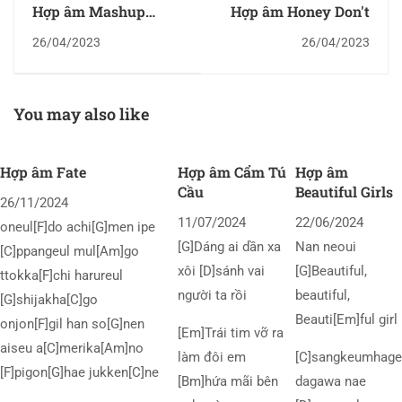
Hợp âm Mashup
Hợp âm Honey Don't
Acoustics 2017
26/04/2023
26/04/2023
You may also like
Hợp âm Fate
Hợp âm Cẩm Tú
Hợp âm
Cầu
Beautiful Girls
26/11/2024
11/07/2024
22/06/2024
oneul[F]do achi[G]men ipe
[G]Dáng ai dần xa
Nan neoui
[C]ppangeul mul[Am]go
xôi [D]sánh vai
[G]Beautiful,
ttokka[F]chi harureul
người ta rồi
beautiful,
[G]shijakha[C]go
Beauti[Em]ful girl
onjon[F]gil han so[G]nen
[Em]Trái tim vỡ ra
aiseu a[C]merika[Am]no
làm đôi em
[C]sangkeumhage
[F]pigon[G]hae jukken[C]ne
[Bm]hứa mãi bên
dagawa nae