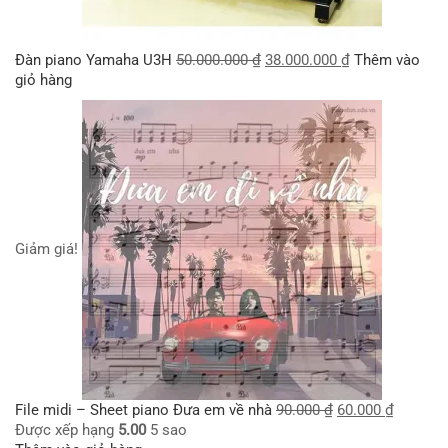
Đàn piano Yamaha U3H
50.000.000
₫
38.000.000
₫
Thêm vào
giỏ hàng
Giảm giá!
File midi – Sheet piano Đưa em về nhà
90.000
₫
60.000
₫
Được xếp hạng
5.00
5 sao