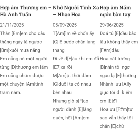
Hợp âm Thương em –
Nhớ Người Tình Xa
Hợp âm Năm
Hà Anh Tuấn
– Nhạc Hoa
ngón bàn tay
21/11/2025
05/09/2025
29/06/2025
Thân [Em]em cho dẫu
T[Am]ìm về chốn ấy
Đoá tú [E]cầu bảo
tháng ngày là ngược
[G]lê bước chân lang
lâu không thấy em
[Bm]xuôi mưa nắng
thang
[F#m]đâu
Em cũng có một người
Đi về đ[F]âu khi em đã
Hoa cát tường
từng [D]thương em lắm
[E7]xa rồi
[B]nhìn tôi ngơ
Em cũng chớm được
M[Am]ột thời đắm
ngác lạ [E]thường
một chuyện [Am]tình
[G]đuối ta có nhau
Nhành lưu [A]ly
trăm năm.
bên nhau
giục tôi đi kiếm
Nhưng giờ s[F]ao
em [E]đi
người đành [E]lãng
Hoa ưu [F#m]tư
quên, hỡi [Am]em!
sao vẫn thấy tôi
chần [E]chừ