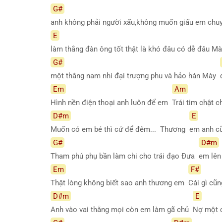
G#
anh không phải người xấu,không muốn giấu em chu
E
làm thằng đàn ông tốt thật là khó đâu có dễ đâu 
G#
một thằng nam nhi đại trượng phu và hảo hán Mày
Em
Am
Hình nền điện thoại anh luôn để em
Trái tim chật 
D#m
E
Muốn có em bé thì cứ để đêm... Thương
em anh cũ
G#
D#m
Tham phú phụ bần làm chi cho trái đạo Đưa
em lên
Em
F#
Thật lòng không biết sao anh thương em
Cái gì cũ
D#m
E
Anh vào vai thằng mọi còn em làm gã chủ
Nợ một c