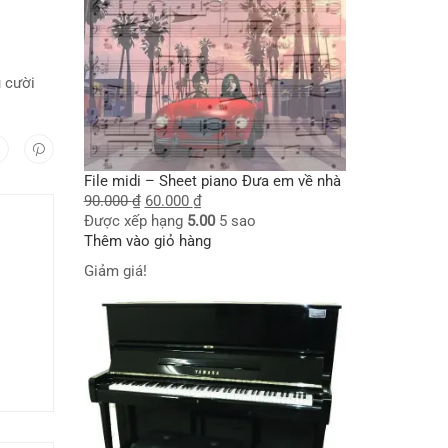
 cười
File midi – Sheet piano Đưa em về nhà
90.000
₫
60.000
₫
Được xếp hạng
5.00
5 sao
Thêm vào giỏ hàng
Giảm giá!