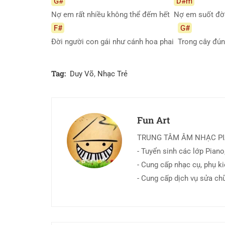
G#
D#m
Nợ em rất nhiều không thể đếm hết
Nợ em suốt đờ
F#
G#
Đời người con gái như cánh hoa phai
Trong cây đú
Tag:
Duy Võ
,
Nhạc Trẻ
Fun Art
TRUNG TÂM ÂM NHẠC P
- Tuyển sinh các lớp Piano,
- Cung cấp nhạc cụ, phụ k
- Cung cấp dịch vụ sửa ch