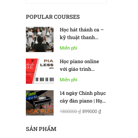
POPULAR COURSES
Học hát thánh ca –
kỹ thuật thanh
nhạc cơ bản
Miễn phí
Học piano online
với giáo trình
Methode Rose
Miễn phí
14 ngày Chinh phục
cây đàn piano | Học
piano online cơ bản
1800000 ₫
899000 ₫
SẢN PHẨM