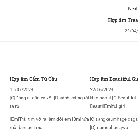
Next
Hợp âm Trea
26/04
Hợp âm Cẩm Tú Cầu
Hợp âm Beautiful Gi
11/07/2024
22/06/2024
[G]Dáng ai dần xa xôi [D]sánh vai người
Nan neoui [G]Beautiful, 
ta rồi
Beauti[Em]ful girl
[Em]Trái tim vỡ ra làm đôi em [Bm]hứa
[C]sangkeumhage daga
mãi bên anh mà
[D]mameul anajwo