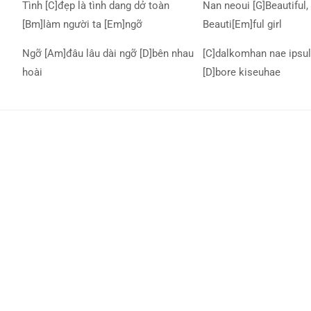
Tình [C]đẹp là tình dang dở toàn
Nan neoui [G]Beautiful, 
[Bm]làm người ta [Em]ngỡ
Beauti[Em]ful girl
Ngỡ [Am]đâu lâu dài ngỡ [D]bên nhau
[C]dalkomhan nae ipsul
hoài
[D]bore kiseuhae