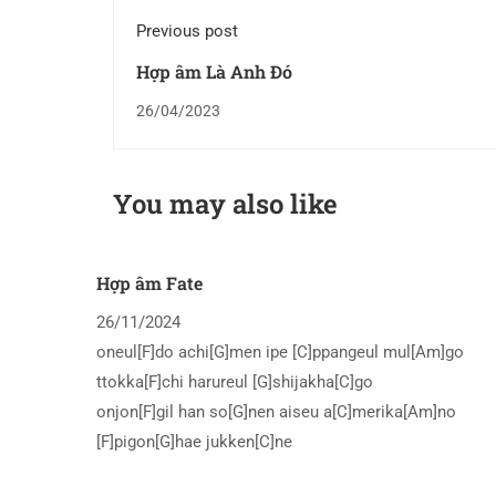
Previous post
Hợp âm Là Anh Đó
26/04/2023
You may also like
Hợp âm Fate
26/11/2024
oneul[F]do achi[G]men ipe [C]ppangeul mul[Am]go
ttokka[F]chi harureul [G]shijakha[C]go
onjon[F]gil han so[G]nen aiseu a[C]merika[Am]no
[F]pigon[G]hae jukken[C]ne