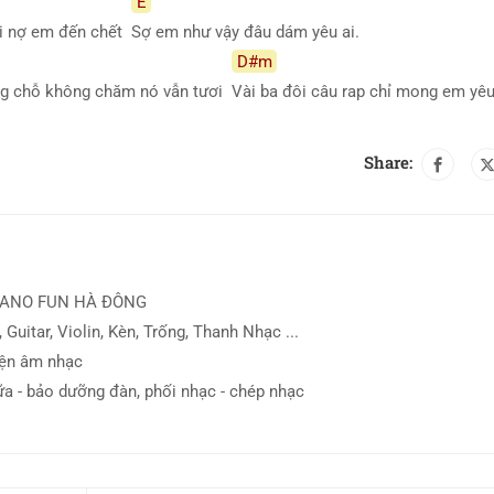
E
i nợ em đến chết
Sợ em như vậy đâu dám yêu ai.
D#m
ng chỗ không chăm nó vẫn tươi
Vài ba đôi câu rap chỉ mong em yêu
Share:
IANO FUN HÀ ĐÔNG
 Guitar, Violin, Kèn, Trống, Thanh Nhạc ...
iện âm nhạc
ữa - bảo dưỡng đàn, phối nhạc - chép nhạc