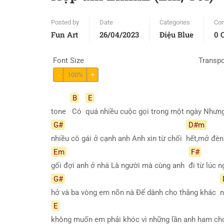
Posted by
Date
Categories
Co
Fun Art
26/04/2023
Điệu Blue
0 
Font Size
Transp
-
100%
+
B
E
tone
Có
quá nhiều cuộc gọi trong một ngày Như
G#
D#m
nhiều cô gái ở cạnh anh Anh xin từ chối
hết,mở đèn
Em
F#
gối đợi anh ở nhà Là người mà cùng anh
đi từ lúc
G#
hở và ba vòng em nõn nà Để dành cho thằng khác
n
E
không muốn em phải khóc vì những lần anh ham c