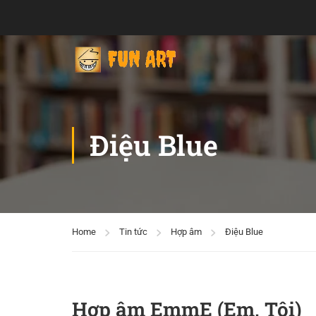
Điệu Blue
Home
Tin tức
Hợp âm
Điệu Blue
Hợp âm EmmE (Em, Tôi)