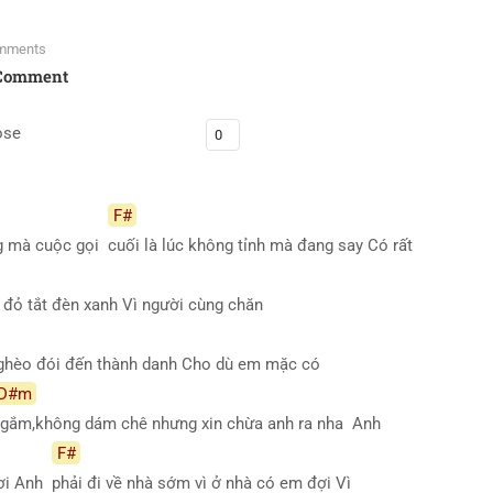
mments
Comment
ose
F#
ng mà cuộc gọi
cuối là lúc không tỉnh mà đang say Có rất
 đỏ tắt đèn xanh Vì người cùng chăn
 nghèo đói đến thành danh Cho dù em mặc có
D#m
gắm,không dám chê nhưng xin chừa anh ra nha Anh
F#
hơi Anh
phải đi về nhà sớm vì ở nhà có em đợi Vì