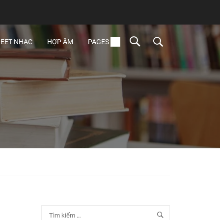
EET NHẠC
HỢP ÂM
PAGES