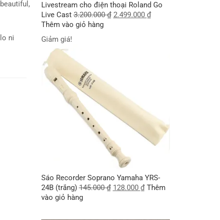
beautiful,
Livestream cho điện thoại Roland Go
Live Cast
3.200.000
₫
2.499.000
₫
Thêm vào giỏ hàng
lo ni
Giảm giá!
Sáo Recorder Soprano Yamaha YRS-
24B (trắng)
145.000
₫
128.000
₫
Thêm
vào giỏ hàng