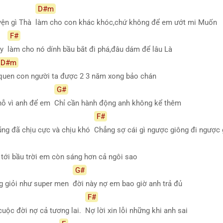
D#m
yện gì Thà
làm cho con khác khóc,chứ không để em ướt mi Muốn
F#
Mày
làm cho nó dính bầu bắt đi phá,đâu dám để lâu Là
D#m
quen con người ta được 2 3 năm xong bảo chán
G#
chỗ vì anh để em
Chỉ cần hành động anh không kể thêm
F#
ng đã chịu cực và chịu khó
Chẳng sợ cái gì ngược giông đi ngược
 tới bầu trời em còn sáng hơn cả ngôi sao
G#
ng giỏi như super men
đời này nợ em bao giờ anh trả đủ
F#
uộc đời nợ cả tương lai.
Nợ lời xin lỗi những khi anh sai