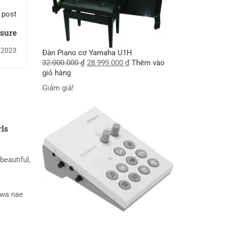
 post
sure
/2023
Đàn Piano cơ Yamaha U1H
32.000.000
₫
28.999.000
₫
Thêm vào
giỏ hàng
Giảm giá!
rls
beautiful,
wa nae