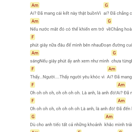
Am
G
Ai? Đã mang cái kết này thật buồnVì
ai? Đã chẳng c
Am
G
Nếu nước mắt đó có thể khiến em trở
vềChẳng hoà
F
phút giây nữa đâu để mình bên nhauĐoạn đường cu
Am
G
sángNếu giây phút ấy anh xem như mình
chưa từng
F
Am
Thấy...Người....Thấy người yêu khóc vì
Ai? Đã mang
F
Am
Oh oh oh oh, oh oh oh oh. Là anh, là anh đó!
Ai? Đã 
F
Am
Oh oh oh oh, oh oh oh oh Là anh, là anh đó!
Đã đến 
G
Am
Dù cho anh tiếc tất cả những khoảnh
khắc mình tr