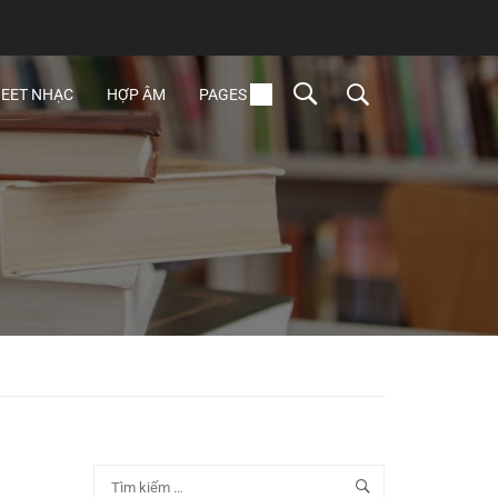
EET NHẠC
HỢP ÂM
PAGES