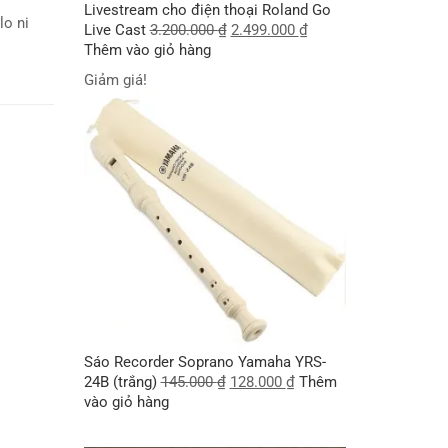
Livestream cho điện thoại Roland Go
lo ni
Live Cast
3.200.000
₫
2.499.000
₫
Thêm vào giỏ hàng
Giảm giá!
Sáo Recorder Soprano Yamaha YRS-
24B (trắng)
145.000
₫
128.000
₫
Thêm
vào giỏ hàng