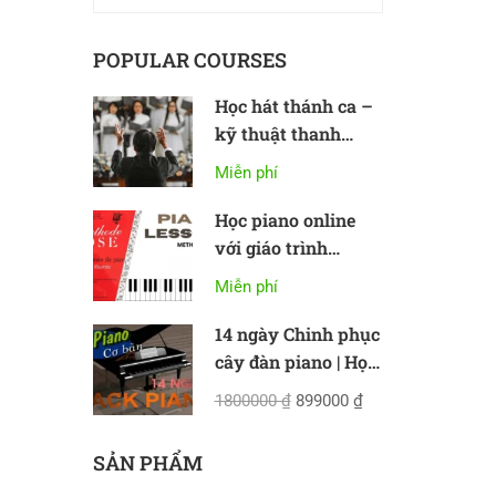
POPULAR COURSES
Học hát thánh ca –
kỹ thuật thanh
nhạc cơ bản
Miễn phí
Học piano online
với giáo trình
Methode Rose
Miễn phí
14 ngày Chinh phục
cây đàn piano | Học
piano online cơ bản
1800000 ₫
899000 ₫
SẢN PHẨM