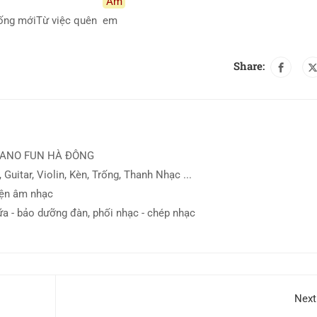
Am
ống mớiTừ việc quên
em
Share:
IANO FUN HÀ ĐÔNG
 Guitar, Violin, Kèn, Trống, Thanh Nhạc ...
iện âm nhạc
ữa - bảo dưỡng đàn, phối nhạc - chép nhạc
Next