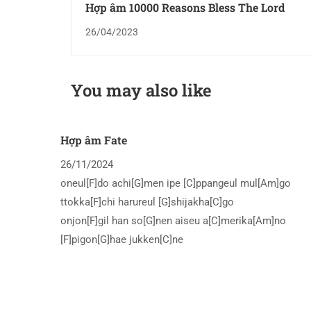
Hợp âm 10000 Reasons Bless The Lord
26/04/2023
You may also like
Hợp âm Fate
26/11/2024
oneul[F]do achi[G]men ipe [C]ppangeul mul[Am]go
ttokka[F]chi harureul [G]shijakha[C]go
onjon[F]gil han so[G]nen aiseu a[C]merika[Am]no
[F]pigon[G]hae jukken[C]ne