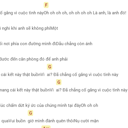
F
ố gắng vì cuộc tình này
Oh oh oh oh, oh oh oh oh Là anh, là anh đó!
i nghi khi anh sẽ không phíMột
ối nơi phía con đường mình điDẫu chẳng còn ánh
Bước đến căn phòng đó để anh phải
G
 cái kết này thật buồnVì
ai? Đã chẳng cố gắng vì cuộc tình này
G
mang cái kết này thật buồnVì
ai? Đã chẳng cố gắng vì cuộc tình này
lúc chấm dứt ký ức của chúng mình tại đâyOh oh oh
G
ải quaVui buồn
giờ mình đành quên thôiNụ cười mặn