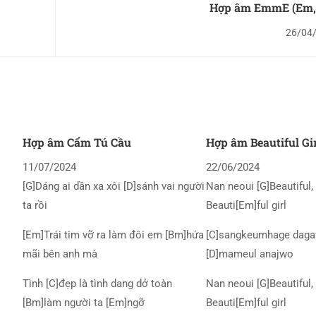
Hợp âm EmmE (Em, 
26/04
Hợp âm Cẩm Tú Cầu
Hợp âm Beautiful Gi
11/07/2024
22/06/2024
[G]Dáng ai dần xa xôi [D]sánh vai người
Nan neoui [G]Beautiful, 
ta rồi
Beauti[Em]ful girl
[Em]Trái tim vỡ ra làm đôi em [Bm]hứa
[C]sangkeumhage daga
mãi bên anh mà
[D]mameul anajwo
Tình [C]đẹp là tình dang dở toàn
Nan neoui [G]Beautiful, 
[Bm]làm người ta [Em]ngỡ
Beauti[Em]ful girl