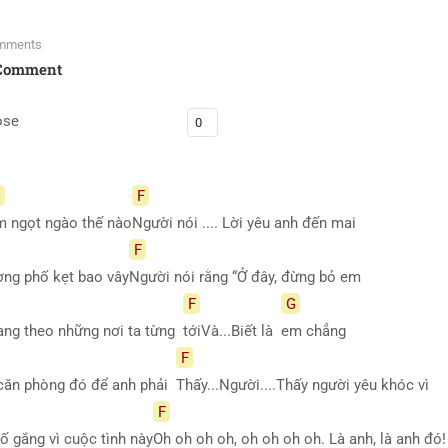
mments
Comment
ose
C
F
m ngọt ngào thế nào
Người nói .... Lời yêu anh đến mai
F
ờng phố kẹt bao vây
Người nói rằng “Ở đây, đừng bỏ em
F
G
hang theo những nơi ta từng
tớiVà...Biết là
em chẳng
F
căn phòng đó để anh phải
Thấy...Người....Thấy người yêu khóc vì
F
ố gắng vì cuộc tình này
Oh oh oh oh, oh oh oh oh. Là anh, là anh đó!