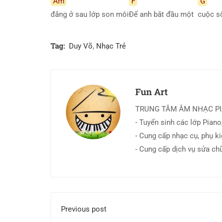
Am
F
G
đắng ở sau lớp son môi
Để anh bắt đầu một
cuộc s
Tag:
Duy Võ
,
Nhạc Trẻ
Fun Art
TRUNG TÂM ÂM NHẠC P
- Tuyển sinh các lớp Piano,
- Cung cấp nhạc cụ, phụ k
- Cung cấp dịch vụ sửa ch
Previous post