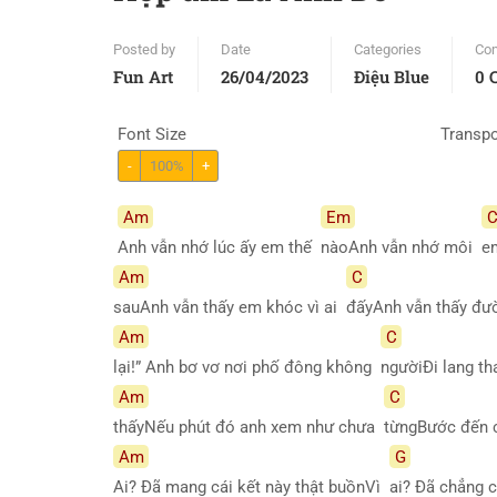
Posted by
Date
Categories
Co
Fun Art
26/04/2023
Điệu Blue
0 
Font Size
Transp
-
100%
+
Am
Em
Anh vẫn nhớ lúc ấy em thế
nàoAnh vẫn nhớ môi
e
Am
C
sauAnh vẫn thấy em khóc vì ai
đấyAnh vẫn thấy đư
Am
C
lại!” Anh bơ vơ nơi phố đông không
ngườiĐi lang t
Am
C
thấyNếu phút đó anh xem như chưa
từngBước đến 
Am
G
Ai? Đã mang cái kết này thật buồnVì
ai? Đã chẳng c