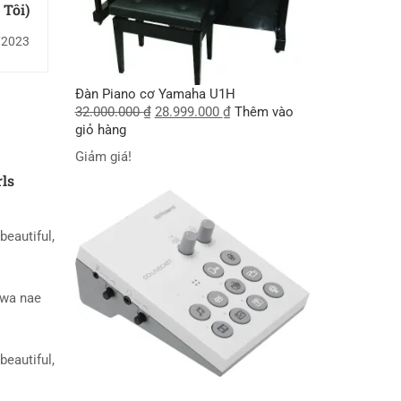
Tôi)
/2023
Đàn Piano cơ Yamaha U1H
32.000.000
₫
28.999.000
₫
Thêm vào
giỏ hàng
Giảm giá!
rls
beautiful,
wa nae
beautiful,