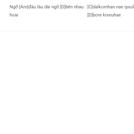
Ngỡ [Am]đâu lâu dài ngỡ [D]bên nhau
[C]dalkomhan nae ipsul
hoài
[D]bore kiseuhae