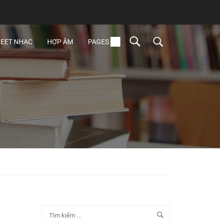
EET NHẠC
HỢP ÂM
PAGES