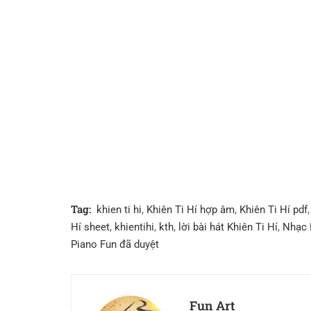
Tag:
khien ti hi
,
Khiên Ti Hí hợp âm
,
Khiên Ti Hí pdf
Hí sheet
,
khientihi
,
kth
,
lời bài hát Khiên Ti Hí
,
Nhạc
Piano Fun đã duyệt
Fun Art