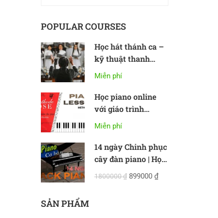
POPULAR COURSES
Học hát thánh ca –
kỹ thuật thanh
nhạc cơ bản
Miễn phí
Học piano online
với giáo trình
Methode Rose
Miễn phí
14 ngày Chinh phục
cây đàn piano | Học
piano online cơ bản
899000 ₫
1800000 ₫
SẢN PHẨM