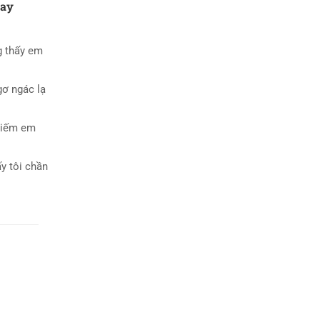
tay
g thấy em
gơ ngác lạ
 kiếm em
y tôi chần