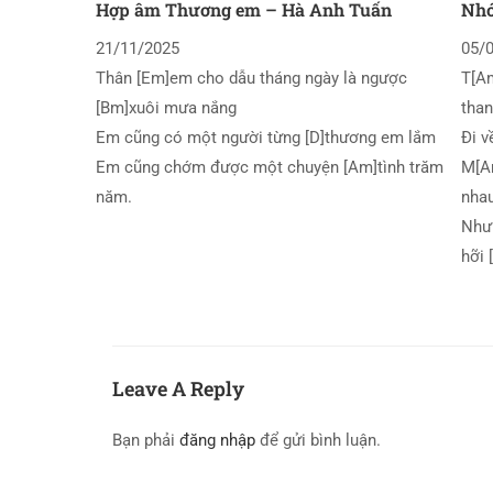
Hợp âm Thương em – Hà Anh Tuấn
Nhớ
21/11/2025
05/
Thân [Em]em cho dẫu tháng ngày là ngược
T[Am
[Bm]xuôi mưa nắng
tha
Em cũng có một người từng [D]thương em lắm
Đi v
Em cũng chớm được một chuyện [Am]tình trăm
M[Am
năm.
nha
Nhưn
hỡi
Leave A Reply
Bạn phải
đăng nhập
để gửi bình luận.