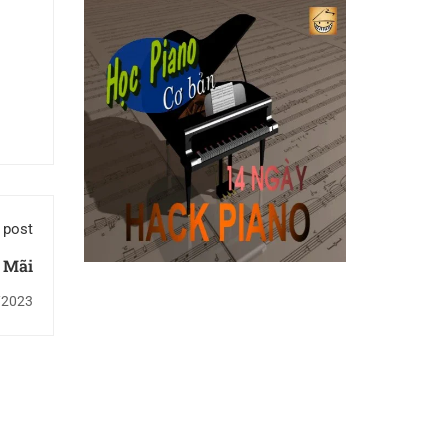
 post
 Mãi
/2023