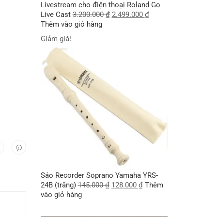
Livestream cho điện thoại Roland Go
Live Cast
3.200.000
₫
2.499.000
₫
Thêm vào giỏ hàng
Giảm giá!
Sáo Recorder Soprano Yamaha YRS-
24B (trắng)
145.000
₫
128.000
₫
Thêm
vào giỏ hàng