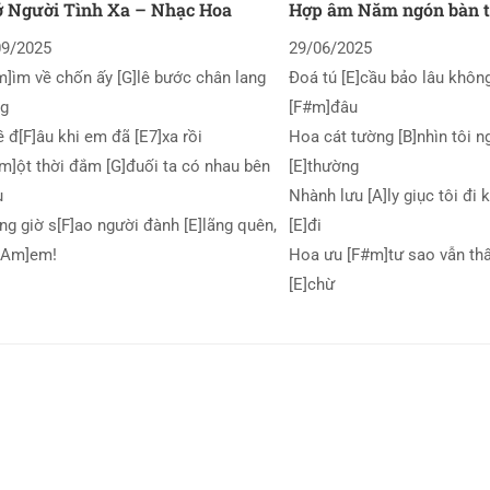
 Người Tình Xa – Nhạc Hoa
Hợp âm Năm ngón bàn 
09/2025
29/06/2025
]ìm về chốn ấy [G]lê bước chân lang
Đoá tú [E]cầu bảo lâu khôn
ng
[F#m]đâu
ề đ[F]âu khi em đã [E7]xa rồi
Hoa cát tường [B]nhìn tôi n
]ột thời đắm [G]đuối ta có nhau bên
[E]thường
u
Nhành lưu [A]ly giục tôi đi
g giờ s[F]ao người đành [E]lãng quên,
[E]đi
 [Am]em!
Hoa ưu [F#m]tư sao vẫn thấ
[E]chừ