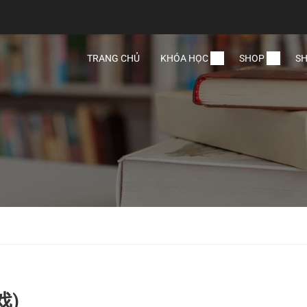
TRANG CHỦ
KHÓA HỌC
SHOP
SH
戏)