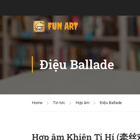
Điệu Ballade
Home
Tin tức
Hợp âm
Điệu Ballade
Hợp âm Khiên Ti Hí (牵丝