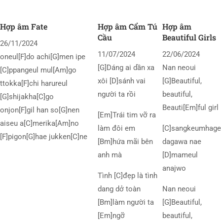
Hợp âm Fate
Hợp âm Cẩm Tú
Hợp âm
Cầu
Beautiful Girls
26/11/2024
11/07/2024
22/06/2024
oneul[F]do achi[G]men ipe
[G]Dáng ai dần xa
Nan neoui
[C]ppangeul mul[Am]go
xôi [D]sánh vai
[G]Beautiful,
ttokka[F]chi harureul
người ta rồi
beautiful,
[G]shijakha[C]go
Beauti[Em]ful girl
onjon[F]gil han so[G]nen
[Em]Trái tim vỡ ra
aiseu a[C]merika[Am]no
làm đôi em
[C]sangkeumhage
[F]pigon[G]hae jukken[C]ne
[Bm]hứa mãi bên
dagawa nae
anh mà
[D]mameul
anajwo
Tình [C]đẹp là tình
dang dở toàn
Nan neoui
[Bm]làm người ta
[G]Beautiful,
[Em]ngỡ
beautiful,