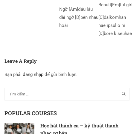
Beauti[Em]ful girl
Ngỡ [Am]đâu lâu
dài ngỡ [D]bên nhau
[C]dalkomhan
hoài
nae ipsullo ni
[D]bore kiseuhae
Leave A Reply
Bạn phải
đăng nhập
để gửi bình luận.
POPULAR COURSES
Học hát thánh ca – kỹ thuật thanh
nhạc cơ bản